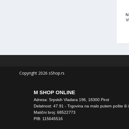
N
V
Copyright 2026 sShop.rs
M SHOP ONLINE
Adresa: Srpskih Vladara 196, 18300 Pirot
Delatnost: 47.91 - Trgovina na malo putem pošte ili 
Matični broj: 68522773
PIB: 115645516