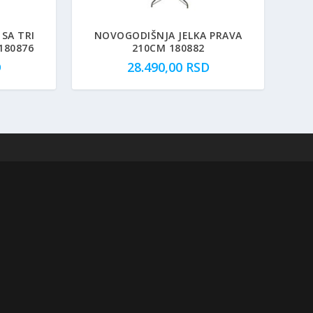
SA TRI
NOVOGODIŠNJA JELKA PRAVA
180876
210CM 180882
D
28.490,00
RSD