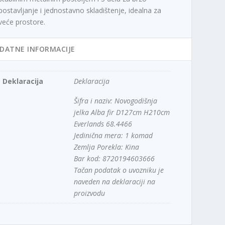
postavljanje i jednostavno skladištenje, idealna za
veće prostore.
DATNE INFORMACIJE
Deklaracija
Deklaracija
Šifra i naziv: Novogodišnja
jelka Alba fir D127cm H210cm
Everlands 68.4466
Jedinična mera: 1 komad
Zemlja Porekla: Kina
Bar kod: 8720194603666
Tačan podatak o uvozniku je
naveden na deklaraciji na
proizvodu