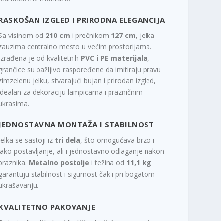
RASKOŠAN IZGLED I PRIRODNA ELEGANCIJA
Sa visinom od
210 cm
i prečnikom
127 cm
, jelka
zauzima centralno mesto u većim prostorijama.
Izrađena je od kvalitetnih
PVC i PE materijala
,
grančice su pažljivo raspoređene da imitiraju pravu
zimzelenu jelku, stvarajući bujan i prirodan izgled,
idealan za dekoraciju lampicama i prazničnim
ukrasima.
JEDNOSTAVNA MONTAŽA I STABILNOST
Jelka se sastoji iz
tri dela
, što omogućava brzo i
lako postavljanje, ali i jednostavno odlaganje nakon
praznika.
Metalno postolje
i težina od
11,1 kg
garantuju stabilnost i sigurnost čak i pri bogatom
ukrašavanju.
KVALITETNO PAKOVANJE