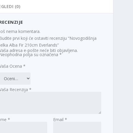
EGLEDI (0)
RECENZIJE
Još nema komentara.
Budite prvi koji će ostaviti recenziju “Novogodišnja
Jelka Alba Fir 210cm Everlands”
Vaša adresa e-pošte neće biti objavljena.
Neophodna polja su označena
*
Vaša Ocena
*
Vaša Recenzija
*
Ime
*
Email
*