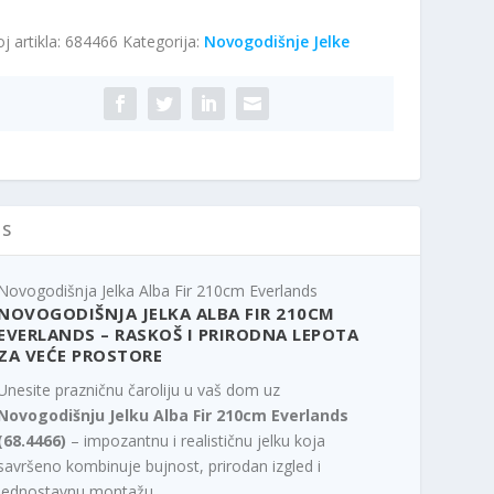
ba
j artikla:
684466
Kategorija:
Novogodišnje Jelke
0cm
erlands
ičina
IS
Novogodišnja Jelka Alba Fir 210cm Everlands
NOVOGODIŠNJA JELKA ALBA FIR 210CM
EVERLANDS – RASKOŠ I PRIRODNA LEPOTA
ZA VEĆE PROSTORE
Unesite prazničnu čaroliju u vaš dom uz
Novogodišnju Jelku Alba Fir 210cm Everlands
(68.4466)
– impozantnu i realističnu jelku koja
savršeno kombinuje bujnost, prirodan izgled i
jednostavnu montažu.