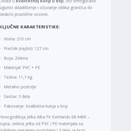
Dolazi u
kvalitetnoj kutiji u boji
, što omogućava
sigurno skladištenje i očuvanje oblika grančica do
sledeće praznične sezone.
KLJUČNE KARAKTERISTIKE:
Visina: 210 cm
Prečnik (najširi): 127 cm
Boja: Zelena
Materijal: PVC + PE
Težina: 11,1 kg
Metalno postolje
Sastav: 3 dela
Pakovanje: Kvalitetna kutija u boji
Novogodišnja Jelka Alba Fir Everlands 68.4466 –
bujna, zelena jelka od PVC i PE materijala sa
stabilnim metalnim postoljem i 3 dela za brzo