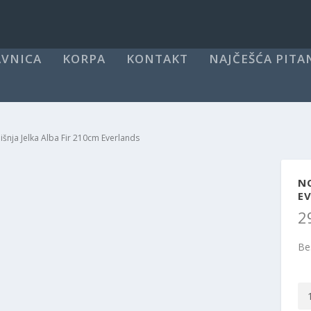
VNICA
KORPA
KONTAKT
NAJČEŠĆA PITA
šnja Jelka Alba Fir 210cm Everlands
NO
E
2
Be
No
Jel