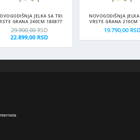
OVOGODIŠNJA JELKA SA TRI
NOVOGODIŠNJA JELKA 
RSTE GRANA 240CM 180877
VRSTE GRANA 210CM 
O
29.900,00
RSD
19.790,00
RS
r
T
22.899,00
RSD
i
r
g
e
i
n
n
u
a
t
l
n
n
a
a
c
c
e
e
n
n
a
interneta
a
j
j
e
e
: