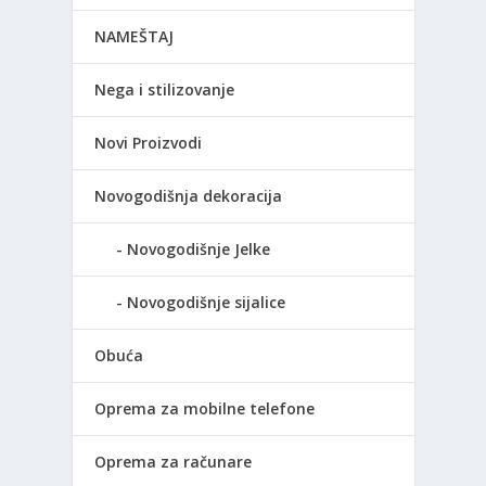
NAMEŠTAJ
Nega i stilizovanje
Novi Proizvodi
Novogodišnja dekoracija
Novogodišnje Jelke
Novogodišnje sijalice
Obuća
Oprema za mobilne telefone
Oprema za računare