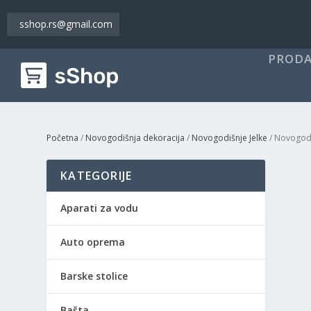
sshop.rs@gmail.com
PRODA
Početna
/
Novogodišnja dekoracija
/
Novogodišnje Jelke
/ Novogodi
KATEGORIJE
Aparati za vodu
Auto oprema
Barske stolice
Bašta