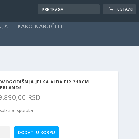
0 STAVKI
NJA
KAKO NARUČITI
VOGODIŠNJA JELKA ALBA FIR 210CM
VERLANDS
9.890,00
RSD
splatna Isporuka
vogodišnja
DODATI U KORPU
ka