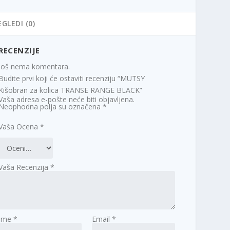
EGLEDI (0)
RECENZIJE
Još nema komentara.
Budite prvi koji će ostaviti recenziju “MUTSY
Kišobran za kolica TRANSE RANGE BLACK”
Vaša adresa e-pošte neće biti objavljena.
Neophodna polja su označena
*
Vaša Ocena
*
Vaša Recenzija
*
Ime
*
Email
*