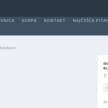
VNICA
KORPA
KONTAKT
NAJČEŠĆA PITA
RANGE BLACK
M
B
1
MU
Ki
za
Bro
kol
TR