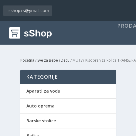
sshop.rs@gmail.com
PRODA
Početna
/
Sve za Bebe i Decu
/ MUTSY Kišobran za kolica TRANSE 
KATEGORIJE
Aparati za vodu
Auto oprema
Barske stolice
Bašta