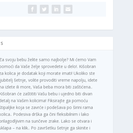
NGE
ACK
ičina
IS
Za svoju bebu želite samo najbolje? Mi ćemo Vam
pomoći da Vaše želje sprovedete u delo!. Kišobran
za kolica je dodatak koji morate imati! Ukoliko ste
ljubitelj šetnje, volite provoditi vreme napolju, idete
na izlete ili more, Vaša beba mora biti zaštićena..
Kišobran će zaštititi Vašu bebu i ujedno biti divan
detalj na Vašim kolicima! Fiksirajte ga pomoću
štipaljke koja se zavrće i podešava po širini rama
kolica.. Podesiva drška ga čini fleksibilnim i lako
prilagodljivim na sunčeve zrake. Lako se otvara i
sklapa – na klik.. Po završetku šetnje ga skinite i