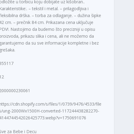
odložite u torbicu koju dobijate uz kišobran..
Karakteristike:. – tekstil i metal. – prilagodljiva i
fleksibilna drška. – torba za odlaganje. – dužina šipke
42 cm. – prečnik 84 cm. Prikazana cena uključuje
PDV!. Nastojimo da budemo što precizniji u opisu
proizvoda, prikazu slika i cena, ali ne možemo da
garantujemo da su sve informacije kompletne i bez
grešaka.
355117
12
2000000230061
https://cdn.shopify.com/s/files/1/0739/9476/4533/file
s/ung-2000Wx1500H-converted-117244438282270-
4144744542026425773.webp?v=1750691076
Sve za Bebe i Decu