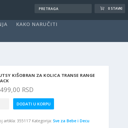
0 STAVKI
NJA
KAKO NARUČITI
UTSY KIŠOBRAN ZA KOLICA TRANSE RANGE
LACK
.499,00
RSD
TSY
DODATI U KORPU
šobran
j artikla:
355117
Kategorija:
Sve za Bebe i Decu
ica
ANSE