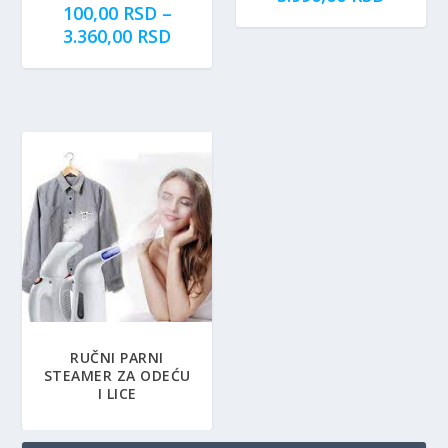
100,00
RSD
–
R
3.360,00
RSD
a
s
p
o
n
c
e
n
a
:
o
d
1
0
RUČNI PARNI
STEAMER ZA ODEĆU
0
I LICE
,
0