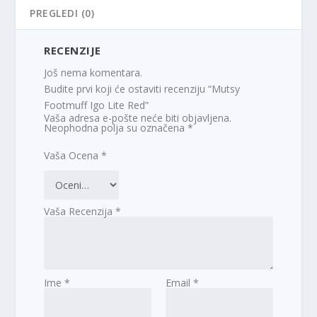
PREGLEDI (0)
RECENZIJE
Još nema komentara.
Budite prvi koji će ostaviti recenziju “Mutsy
Footmuff Igo Lite Red”
Vaša adresa e-pošte neće biti objavljena.
Neophodna polja su označena
*
Vaša Ocena
*
Vaša Recenzija
*
Ime
*
Email
*