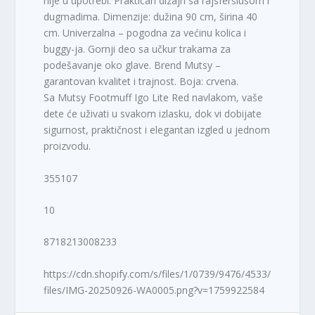
nije u upotrebi. Praktičan dizajn sa rajsferšlusom i
dugmadima. Dimenzije: dužina 90 cm, širina 40
cm. Univerzalna – pogodna za većinu kolica i
buggy-ja. Gornji deo sa učkur trakama za
podešavanje oko glave. Brend Mutsy –
garantovan kvalitet i trajnost. Boja: crvena.
Sa Mutsy Footmuff Igo Lite Red navlakom, vaše
dete će uživati u svakom izlasku, dok vi dobijate
sigurnost, praktičnost i elegantan izgled u jednom
proizvodu.
355107
10
8718213008233
https://cdn.shopify.com/s/files/1/0739/9476/4533/
files/IMG-20250926-WA0005.png?v=1759922584