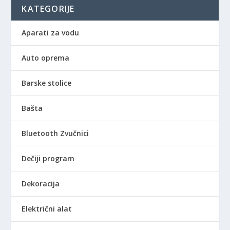
0
KATEGORIJE
R
Aparati za vodu
S
D
Auto oprema
d
o
3
Barske stolice
.
3
Bašta
6
0
Bluetooth Zvučnici
,
0
Dečiji program
0
Dekoracija
R
S
Električni alat
D