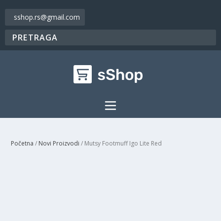
sshop.rs@gmail.com
Početna
/
Novi Proizvodi
/ Mutsy Footmuff Igo Lite Red