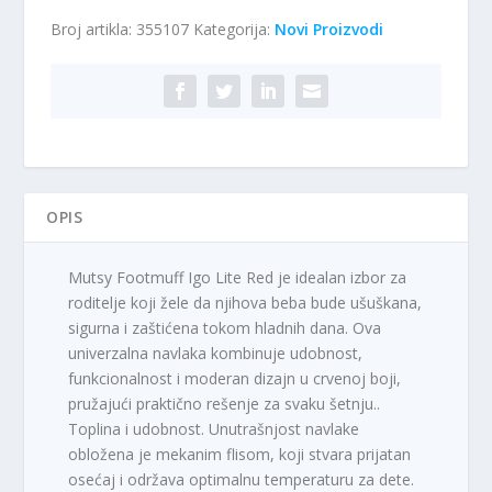
Igo
Broj artikla:
355107
Kategorija:
Novi Proizvodi
Lite
Red
količina
OPIS
Mutsy Footmuff Igo Lite Red je idealan izbor za
roditelje koji žele da njihova beba bude ušuškana,
sigurna i zaštićena tokom hladnih dana. Ova
univerzalna navlaka kombinuje udobnost,
funkcionalnost i moderan dizajn u crvenoj boji,
pružajući praktično rešenje za svaku šetnju..
Toplina i udobnost. Unutrašnjost navlake
obložena je mekanim flisom, koji stvara prijatan
osećaj i održava optimalnu temperaturu za dete.