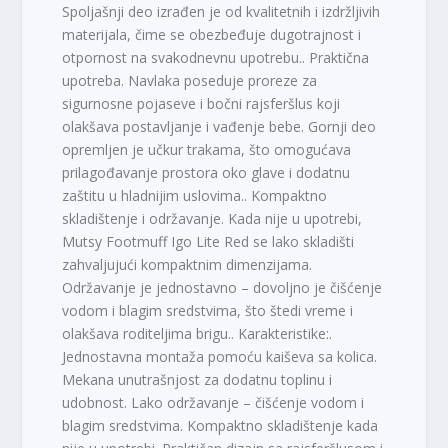
Spoljašnji deo izrađen je od kvalitetnih i izdržljivih
materijala, čime se obezbeđuje dugotrajnost i
otpornost na svakodnevnu upotrebu.. Praktična
upotreba. Navlaka poseduje proreze za
sigurnosne pojaseve i bočni rajsferšlus koji
olakšava postavljanje i vađenje bebe. Gornji deo
opremljen je učkur trakama, što omogućava
prilagođavanje prostora oko glave i dodatnu
zaštitu u hladnijim uslovima.. Kompaktno
skladištenje i održavanje. Kada nije u upotrebi,
Mutsy Footmuff Igo Lite Red se lako skladišti
zahvaljujući kompaktnim dimenzijama.
Održavanje je jednostavno – dovoljno je čišćenje
vodom i blagim sredstvima, što štedi vreme i
olakšava roditeljima brigu.. Karakteristike:.
Jednostavna montaža pomoću kaiševa sa kolica.
Mekana unutrašnjost za dodatnu toplinu i
udobnost. Lako održavanje – čišćenje vodom i
blagim sredstvima. Kompaktno skladištenje kada