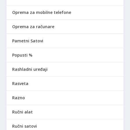
Oprema za mobilne telefone
Oprema za računare
Pametni Satovi
Popusti %
Rashladni uređaji
Rasveta
Razno
Ručni alat
Ručni satovi