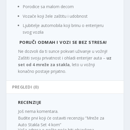
Porodice sa malom decom
Vozače koji žele zaštitu i udobnost
Ljubitelje automobila koji brinu o enterijeru
svog vozila
PORUČI ODMAH I VOZI SE BEZ STRESA!
Ne dozvoli da ti sunce pokvari uživanje u vožnji!
Zaštiti svoju privatnost i ohladi enterijer auta –
uz
set od 4 mreže za stakla
, leto u vožnji
konačno postaje prijatno.
PREGLEDI (0)
RECENZIJE
Još nema komentara.
Budite prvi koji će ostaviti recenziju “Mreže za
Auto Stakla Set 4 kom”
Vaša adresa e-pošte neće biti objavljena.