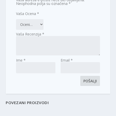
Neophodna polja su označena
*
Vaša Ocena
*
Vaša Recenzija
*
Ime
*
Email
*
POVEZANI PROIZVODI