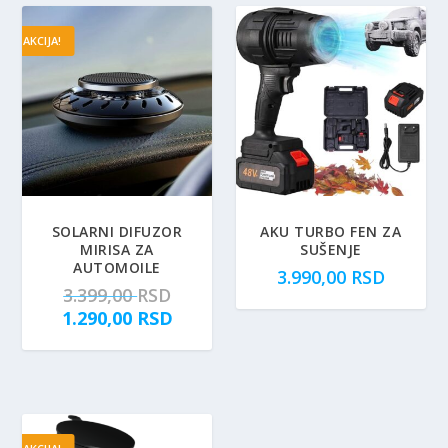
AKCIJA!
SOLARNI DIFUZOR
AKU TURBO FEN ZA
MIRISA ZA
SUŠENJE
AUTOMOILE
3.990,00
RSD
O
3.399,00
RSD
r
T
1.290,00
RSD
i
r
g
e
i
n
n
u
a
t