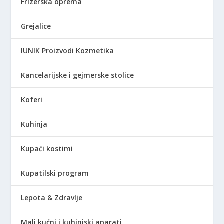
Frizerska oprema
.
0
0
Grejalice
R
IUNIK Proizvodi Kozmetika
S
D
Kancelarijske i gejmerske stolice
.
Koferi
Kuhinja
Kupaći kostimi
Kupatilski program
Lepota & Zdravlje
Mali kućni i kuhinjski aparati