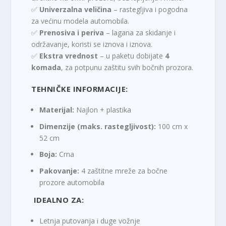
✅
Univerzalna veličina
– rastegljiva i pogodna
za većinu modela automobila.
✅
Prenosiva i periva
– lagana za skidanje i
održavanje, koristi se iznova i iznova.
✅
Ekstra vrednost
– u paketu dobijate
4
komada
, za potpunu zaštitu svih bočnih prozora.
TEHNIČKE INFORMACIJE:
Materijal:
Najlon + plastika
Dimenzije (maks. rastegljivost):
100 cm x
52 cm
Boja:
Crna
Pakovanje:
4 zaštitne mreže za bočne
prozore automobila
IDEALNO ZA:
Letnja putovanja i duge vožnje