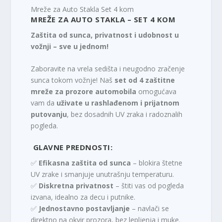
Mreže za Auto Stakla Set 4 kom
MREŽE ZA AUTO STAKLA – SET 4 KOM
Zaštita od sunca, privatnost i udobnost u
vožnji – sve u jednom!
Zaboravite na vrela sedišta i neugodno zračenje
sunca tokom vožnje! Naš
set od 4 zaštitne
mreže za prozore automobila
omogućava
vam da
uživate u rashlađenom i prijatnom
putovanju
, bez dosadnih UV zraka i radoznalih
pogleda.
GLAVNE PREDNOSTI:
✅
Efikasna zaštita od sunca
– blokira štetne
UV zrake i smanjuje unutrašnju temperaturu.
✅
Diskretna privatnost
– štiti vas od pogleda
izvana, idealno za decu i putnike.
✅
Jednostavno postavljanje
– navlači se
direktno na okvir prozora, bez lepljenja i muke.