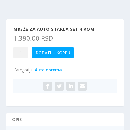
MREŽE ZA AUTO STAKLA SET 4 KOM
1.390,00
RSD
Mreže
DODATI U KORPU
za
Auto
Kategorija:
Auto oprema
Stakla
Set
4
kom
količina
OPIS