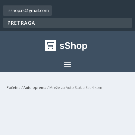
sshop.rs@gmail.com
Početna
/
Auto oprema
/ Mreže za Auto Stakla Set 4 kom