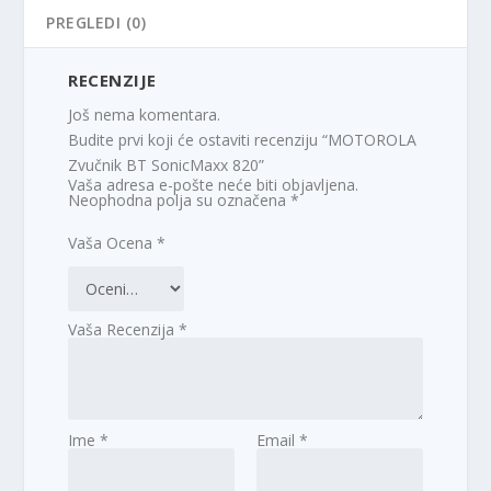
PREGLEDI (0)
RECENZIJE
Još nema komentara.
Budite prvi koji će ostaviti recenziju “MOTOROLA
Zvučnik BT SonicMaxx 820”
Vaša adresa e-pošte neće biti objavljena.
Neophodna polja su označena
*
Vaša Ocena
*
Vaša Recenzija
*
Ime
*
Email
*