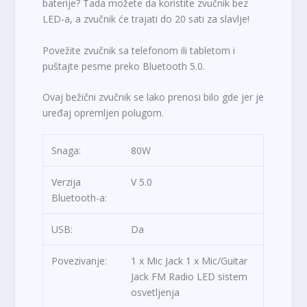
baterije? Tada možete da koristite zvučnik bez
LED-a, a zvučnik će trajati do 20 sati za slavlje!
R
S
Povežite zvučnik sa telefonom ili tabletom i
D
puštajte pesme preko Bluetooth 5.0.
.
Ovaj bežični zvučnik se lako prenosi bilo gde jer je
uređaj opremljen polugom.
Snaga:
80W
Verzija
V 5.0
Bluetooth-a:
USB:
Da
Povezivanje:
1 x Mic Jack 1 x Mic/Guitar
Jack FM Radio LED sistem
osvetljenja