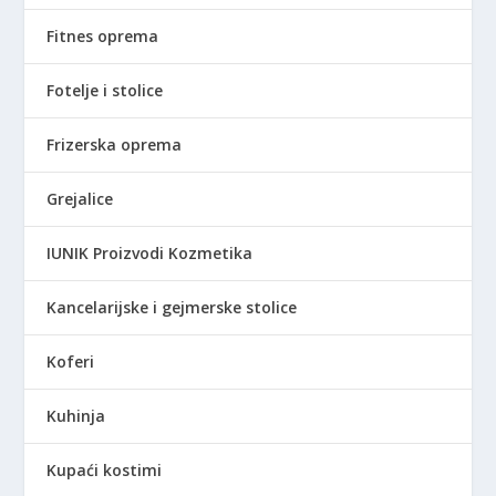
.
0
8
0
Fitnes oprema
9
0
R
Fotelje i stolice
,
S
0
D
Frizerska oprema
0
.
Grejalice
R
S
IUNIK Proizvodi Kozmetika
D
.
Kancelarijske i gejmerske stolice
Koferi
Kuhinja
Kupaći kostimi