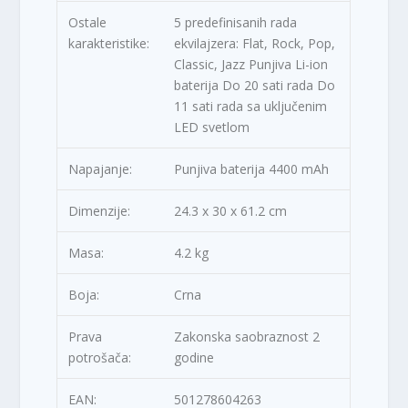
Ostale
5 predefinisanih rada
karakteristike:
ekvilajzera: Flat, Rock, Pop,
Classic, Jazz Punjiva Li-ion
baterija Do 20 sati rada Do
11 sati rada sa uključenim
LED svetlom
Napajanje:
Punjiva baterija 4400 mAh
Dimenzije:
24.3 x 30 x 61.2 cm
Masa:
4.2 kg
Boja:
Crna
Prava
Zakonska saobraznost 2
potrošača:
godine
EAN:
501278604263