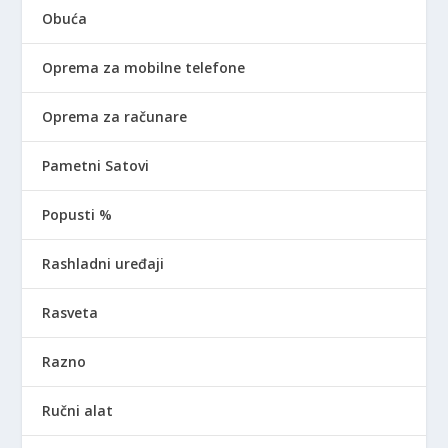
Obuća
Oprema za mobilne telefone
Oprema za računare
Pametni Satovi
Popusti %
Rashladni uređaji
Rasveta
Razno
Ručni alat