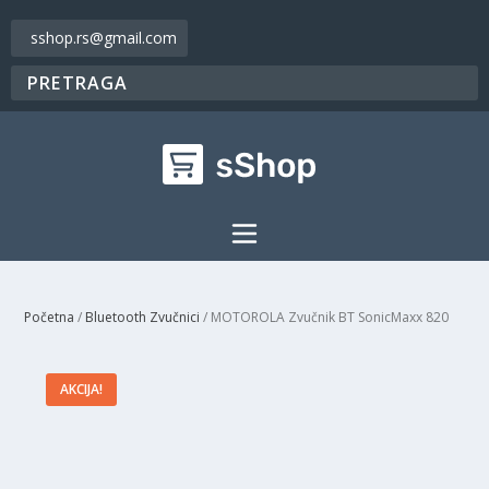
sshop.rs@gmail.com
Početna
/
Bluetooth Zvučnici
/ MOTOROLA Zvučnik BT SonicMaxx 820
AKCIJA!