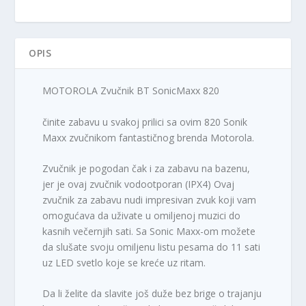
a
e
c
n
e
a
n
j
OPIS
a
e
j
:
e
2
MOTOROLA Zvučnik BT SonicMaxx 820
b
6
i
.
činite zabavu u svakoj prilici sa ovim 820 Sonik
l
8
Maxx zvučnikom fantastičnog brenda Motorola.
a
9
:
0
Zvučnik je pogodan čak i za zabavu na bazenu,
3
,
jer je ovaj zvučnik vodootporan (IPX4) Ovaj
1
0
zvučnik za zabavu nudi impresivan zvuk koji vam
.
0
omogućava da uživate u omiljenoj muzici do
9
kasnih večernjih sati. Sa Sonic Maxx-om možete
9
R
da slušate svoju omiljenu listu pesama do 11 sati
0
S
uz LED svetlo koje se kreće uz ritam.
,
D
0
.
Da li želite da slavite još duže bez brige o trajanju
0