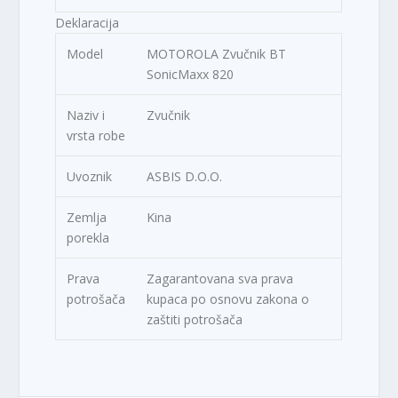
Deklaracija
Model
MOTOROLA Zvučnik BT
SonicMaxx 820
Naziv i
Zvučnik
vrsta robe
Uvoznik
ASBIS D.O.O.
Zemlja
Kina
porekla
Prava
Zagarantovana sva prava
potrošača
kupaca po osnovu zakona o
zaštiti potrošača