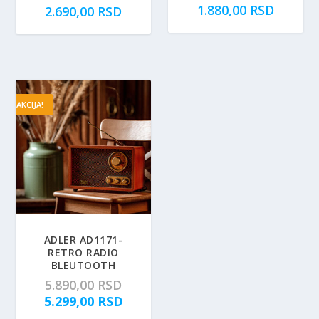
1.880,00
RSD
2.690,00
RSD
AKCIJA!
ADLER AD1171-
RETRO RADIO
BLEUTOOTH
O
5.890,00
RSD
r
T
5.299,00
RSD
i
r