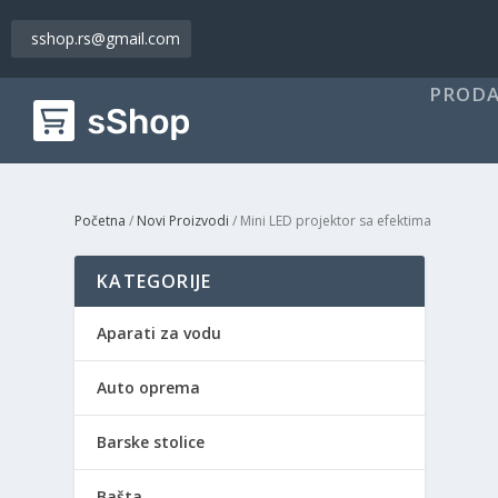
sshop.rs@gmail.com
PRODA
Početna
/
Novi Proizvodi
/ Mini LED projektor sa efektima
KATEGORIJE
Aparati za vodu
Auto oprema
Barske stolice
Bašta