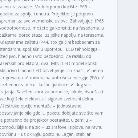
scenu za zabave.. Vodootporno kućište IP65 –
idealno za spolja i unutra. Projektor je potpuno
spreman za sve vremenske uslove. Zahvaljujući IP65
vodootpornosti, možete ga koristiti:. na fasadama. u
baštama. pored staza. uz jelke napolju. na terasama.
Adapter ima zaštitu IP44, što ga čini bezbednim za
standardnu spoljašnju upotrebu.. LED tehnologija –
štedljivo, hladno i vrlo bezbedno. Za razliku od
laserskih projektora, ovaj MINI LED model koristi
isključivo hladno LED osvetljenje. To znači:. ✔ nema
pregrevanja. ✔ minimalna potrošnja energije (9W). ✔
bezbedno za decu i kućne ljubimce. ✔ dug vek
trajanja. Savršen izbor za porodice, lokale, dvorišta i
sve koji žele efektan, ali siguran svetlosni dekor..
Višestruke opcije montaže – jednostavno
postavljanje bilo gde. U paketu dobijate sve što vam
je potrebno da projektor postavite:. u zemlju –
pomoću šiljka. na zid – uz šrafove i tiplove. na ravnu
površinu – uz okruglu postolje. Lagan, stabilan i