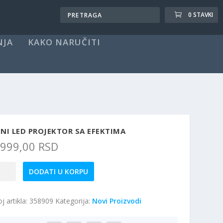
0 STAVKI
NJA
KAKO NARUČITI
NI LED PROJEKTOR SA EFEKTIMA
.999,00
RSD
ni
DODATI U KORPU
D
ojektor
j artikla:
358909
Kategorija:
Novi Proizvodi
ektima