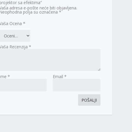
projektor sa efektima”
Vaša adresa e-pošte neće biti objavljena.
Neophodna polja su označena
*
Vaša Ocena
*
Vaša Recenzija
*
Ime
*
Email
*