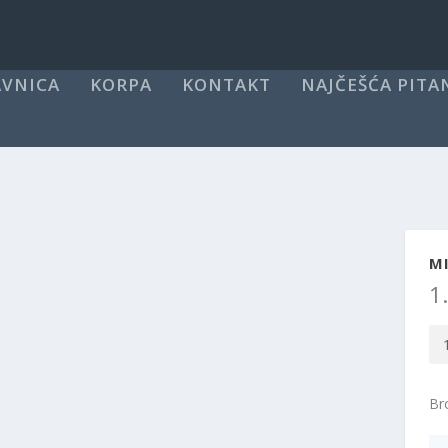
VNICA
KORPA
KONTAKT
NAJČEŠĆA PITA
MI
1
Mi
LE
pr
Bro
sa
ef