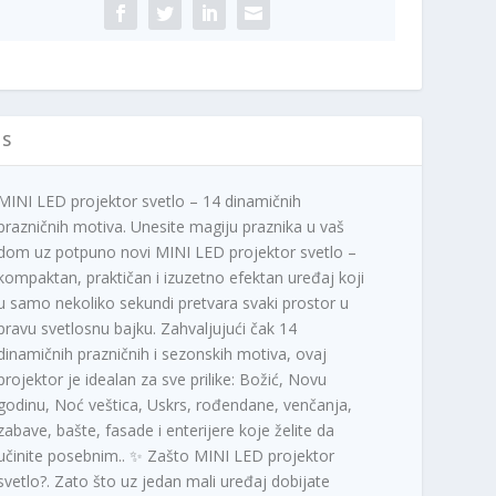
ičina
IS
MINI LED projektor svetlo – 14 dinamičnih
prazničnih motiva. Unesite magiju praznika u vaš
dom uz potpuno novi MINI LED projektor svetlo –
kompaktan, praktičan i izuzetno efektan uređaj koji
u samo nekoliko sekundi pretvara svaki prostor u
pravu svetlosnu bajku. Zahvaljujući čak 14
dinamičnih prazničnih i sezonskih motiva, ovaj
projektor je idealan za sve prilike: Božić, Novu
godinu, Noć veštica, Uskrs, rođendane, venčanja,
zabave, bašte, fasade i enterijere koje želite da
učinite posebnim.. ✨ Zašto MINI LED projektor
svetlo?. Zato što uz jedan mali uređaj dobijate