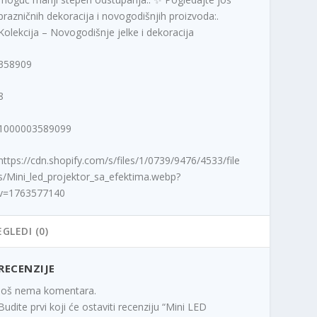
prazničnih dekoracija i novogodišnjih proizvoda:.
Kolekcija – Novogodišnje jelke i dekoracija
358909
8
1000003589099
https://cdn.shopify.com/s/files/1/0739/9476/4533/file
s/Mini_led_projektor_sa_efektima.webp?
v=1763577140
EGLEDI (0)
RECENZIJE
Još nema komentara.
Budite prvi koji će ostaviti recenziju “Mini LED