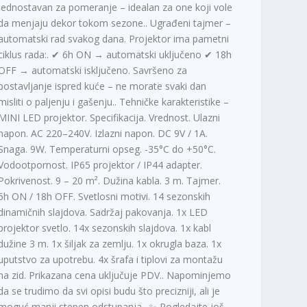
jednostavan za pomeranje – idealan za one koji vole
da menjaju dekor tokom sezone.. Ugrađeni tajmer –
automatski rad svakog dana. Projektor ima pametni
ciklus rada:. ✔ 6h ON → automatski uključeno ✔ 18h
OFF → automatski isključeno. Savršeno za
postavljanje ispred kuće – ne morate svaki dan
misliti o paljenju i gašenju.. Tehničke karakteristike –
MINI LED projektor. Specifikacija. Vrednost. Ulazni
napon. AC 220–240V. Izlazni napon. DC 9V / 1A.
Snaga. 9W. Temperaturni opseg. -35°C do +50°C.
Vodootpornost. IP65 projektor / IP44 adapter.
Pokrivenost. 9 – 20 m². Dužina kabla. 3 m. Tajmer.
6h ON / 18h OFF. Svetlosni motivi. 14 sezonskih
dinamičnih slajdova. Sadržaj pakovanja. 1x LED
projektor svetlo. 14x sezonskih slajdova. 1x kabl
dužine 3 m. 1x šiljak za zemlju. 1x okrugla baza. 1x
uputstvo za upotrebu. 4x šrafa i tiplovi za montažu
na zid. Prikazana cena uključuje PDV.. Napominjemo
da se trudimo da svi opisi budu što precizniji, ali je
moguć manji stepen odstupanja.. ✨ Pogledajte još