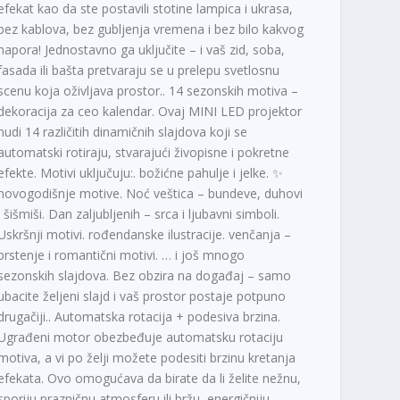
efekat kao da ste postavili stotine lampica i ukrasa,
bez kablova, bez gubljenja vremena i bez bilo kakvog
napora! Jednostavno ga uključite – i vaš zid, soba,
fasada ili bašta pretvaraju se u prelepu svetlosnu
scenu koja oživljava prostor.. 14 sezonskih motiva –
dekoracija za ceo kalendar. Ovaj MINI LED projektor
nudi 14 različitih dinamičnih slajdova koji se
automatski rotiraju, stvarajući živopisne i pokretne
efekte. Motivi uključuju:. božićne pahulje i jelke. ✨
novogodišnje motive. Noć veštica – bundeve, duhovi
i šišmiši. Dan zaljubljenih – srca i ljubavni simboli.
Uskršnji motivi. rođendanske ilustracije. venčanja –
prstenje i romantični motivi. … i još mnogo
sezonskih slajdova. Bez obzira na događaj – samo
ubacite željeni slajd i vaš prostor postaje potpuno
drugačiji.. Automatska rotacija + podesiva brzina.
Ugrađeni motor obezbeđuje automatsku rotaciju
motiva, a vi po želji možete podesiti brzinu kretanja
efekata. Ovo omogućava da birate da li želite nežnu,
sporiju prazničnu atmosferu ili bržu, energičniju