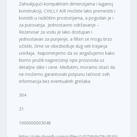
Zahvaljujući kompaktnim dimenzijama i laganoj
konstrukciji, CHILLY AIR možete lako premestiti i
koristiti u različitim prostorijama, a pogodan je i
za putovanja.. Jednostavno održavanje –
Rezervoar za vodu je lako dostupan i
jednostavan za punjenje, a filteri se mogu brzo
očistiti, čime se obezbeđuje dug vek trajanja
uređaja.. Napominjemo da se angažujemo kako
bismo pružili najprecizniji opis proizvoda uz
detaljne slike i cene. Međutim, moramo istaći da
ne možemo garantovati potpunu tačnost svih
informacija bez eventualnih grešaka.
304
21
1000000003048
https://cdn.shopify.com/s/files/1/0739/9476/4533/