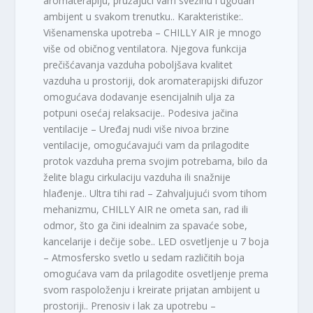
aromaterapiju, pružajući vam svežinu i ugodan
ambijent u svakom trenutku.. Karakteristike:.
Višenamenska upotreba – CHILLY AIR je mnogo
više od običnog ventilatora. Njegova funkcija
prečišćavanja vazduha poboljšava kvalitet
vazduha u prostoriji, dok aromaterapijski difuzor
omogućava dodavanje esencijalnih ulja za
potpuni osećaj relaksacije.. Podesiva jačina
ventilacije – Uređaj nudi više nivoa brzine
ventilacije, omogućavajući vam da prilagodite
protok vazduha prema svojim potrebama, bilo da
želite blagu cirkulaciju vazduha ili snažnije
hlađenje.. Ultra tihi rad – Zahvaljujući svom tihom
mehanizmu, CHILLY AIR ne ometa san, rad ili
odmor, što ga čini idealnim za spavaće sobe,
kancelarije i dečije sobe.. LED osvetljenje u 7 boja
– Atmosfersko svetlo u sedam različitih boja
omogućava vam da prilagodite osvetljenje prema
svom raspoloženju i kreirate prijatan ambijent u
prostoriji.. Prenosiv i lak za upotrebu –