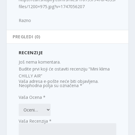
files/1200×975.jpg?v=1747056207
Razno
PREGLEDI (0)
RECENZIJE
Još nema komentara.
Budite prvi koji će ostaviti recenziju “Mini klima
CHILLY AIR”
Vaša adresa e-pošte neće biti objavljena.
Neophodna polja su označena
*
Vaša Ocena
*
Vaša Recenzija
*