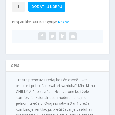
Mini
DODATI U KORPU
klima
CHILLY
Broj artikla:
304
Kategorija:
Razno
AIR
količina
OPIS
Tražite prenosivi uređaj koji će osvežiti vaš
prostor i poboljšati kvalitet vazduha? Mini Klima
CHILLY AIR je savršen izbor za one koji žele
komfor, funkcionalnost i moderan dizajn u
jednom uređaju. Ovaj inovativni 3-u-1 uređaj
kombinuje ventilaciju, prečišćavanje vazduha i