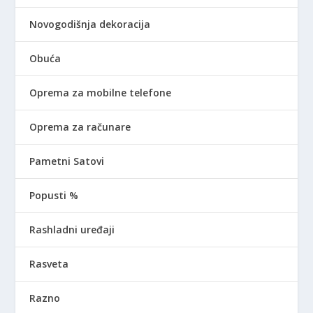
Novogodišnja dekoracija
Obuća
Oprema za mobilne telefone
Oprema za računare
Pametni Satovi
Popusti %
Rashladni uređaji
Rasveta
Razno