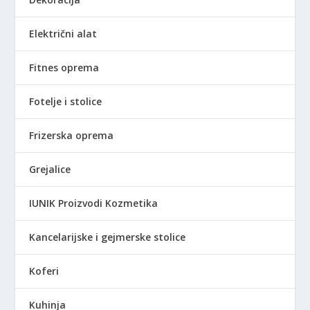
a
0
:
0
Električni alat
5
,
.
0
9
0
Fitnes oprema
9
0
R
Fotelje i stolice
,
S
0
D
Frizerska oprema
0
.
Grejalice
R
S
IUNIK Proizvodi Kozmetika
D
.
Kancelarijske i gejmerske stolice
Koferi
Kuhinja