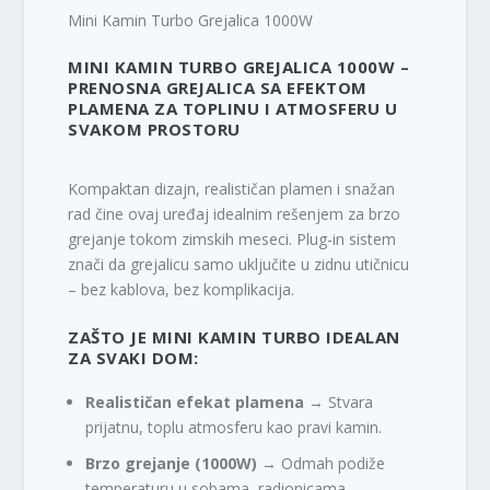
Mini Kamin Turbo Grejalica 1000W
MINI KAMIN TURBO GREJALICA 1000W –
PRENOSNA GREJALICA SA EFEKTOM
PLAMENA ZA TOPLINU I ATMOSFERU U
SVAKOM PROSTORU
Kompaktan dizajn, realističan plamen i snažan
rad čine ovaj uređaj idealnim rešenjem za brzo
grejanje tokom zimskih meseci. Plug-in sistem
znači da grejalicu samo uključite u zidnu utičnicu
– bez kablova, bez komplikacija.
ZAŠTO JE MINI KAMIN TURBO IDEALAN
ZA SVAKI DOM:
Realističan efekat plamena
→ Stvara
prijatnu, toplu atmosferu kao pravi kamin.
Brzo grejanje (1000W)
→ Odmah podiže
temperaturu u sobama, radionicama,