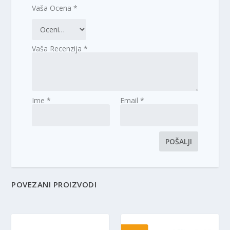
Vaša Ocena
*
Vaša Recenzija
*
Ime
*
Email
*
POVEZANI PROIZVODI