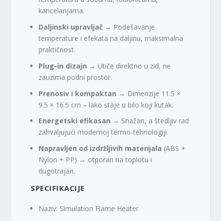
kancelarijama.
Daljinski upravljač
→ Podešavanje
temperature i efekata na daljinu, maksimalna
praktičnost.
Plug-in dizajn
→ Utiče direktno u zid, ne
zauzima podni prostor.
Prenosiv i kompaktan
→ Dimenzije 11.5 ×
9.5 × 16.5 cm – lako staje u bilo koji kutak.
Energetski efikasan
→ Snažan, a štedljiv rad
zahvaljujući modernoj termo-tehnologiji.
Napravljen od izdržljivih materijala
(ABS +
Nylon + PP) → otporan na toplotu i
dugotrajan.
SPECIFIKACIJE
Naziv: Simulation Flame Heater