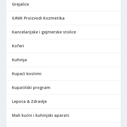
Grejalice
R
S
IUNIK Proizvodi Kozmetika
D
.
Kancelarijske i gejmerske stolice
Koferi
Kuhinja
Kupaći kostimi
Kupatilski program
Lepota & Zdravlje
Mali kućni i kuhinjski aparati