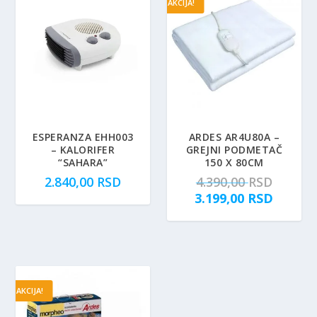
AKCIJA!
ESPERANZA EHH003
ARDES AR4U80A –
– KALORIFER
GREJNI PODMETAČ
“SAHARA”
150 X 80CM
O
2.840,00
RSD
4.390,00
RSD
r
T
3.199,00
RSD
i
r
g
e
i
n
n
u
a
t
AKCIJA!
l
n
n
a