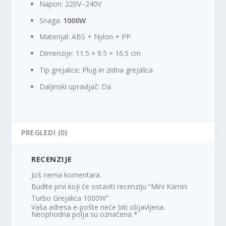
Napon: 220V–240V
Snaga:
1000W
Materijal: ABS + Nylon + PP
Dimenzije: 11.5 × 9.5 × 16.5 cm
Tip grejalice: Plug-in zidna grejalica
Daljinski upravljač: Da
PREGLEDI (0)
RECENZIJE
Još nema komentara.
Budite prvi koji će ostaviti recenziju “Mini Kamin
Turbo Grejalica 1000W”
Vaša adresa e-pošte neće biti objavljena.
Neophodna polja su označena
*