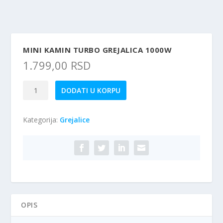
MINI KAMIN TURBO GREJALICA 1000W
1.799,00
RSD
Mini
DODATI U KORPU
Kamin
Turbo
Kategorija:
Grejalice
Grejalica
1000W
količina
OPIS