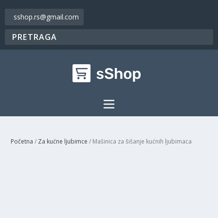
sshop.rs@gmail.com
Početna
/
Za kućne ljubimce
/ Mašinica za šišanje kućnih ljubimaca