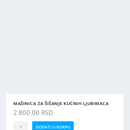
MAŠINICA ZA ŠIŠANJE KUĆNIH LJUBIMACA
2.800,00
RSD
Mašinica
DODATI U KORPU