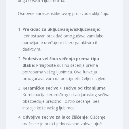
brigu o vašim ljubimcima.
Osnovne karakteristike ovog proizvoda uključuju:
Prekidač za uključivanje/isključivanje
:
Jednostavan prekidač omogućava vam lako
upravljanje uređajem i brzo ga aktivira ili
deaktivira.
Podesiva veličina sečenja prema tipu
dlake
: Prilagodite dužinu sečenja prema
potrebama vašeg ljubimca. Ova funkcija
omogućava vam da postignete željeni izgled.
Keramičko sečivo + sečivo od titanijuma
:
Kombinacija keramičkog i titanijumskog sečiva
obezbeđuje precizno i oštro sečenje, bez
iritacije kože vašeg ljubimca.
Odvojivo sečivo za lako čišćenje
: Čišćenje
mašinice je brzo i jednostavno zahvaljujući