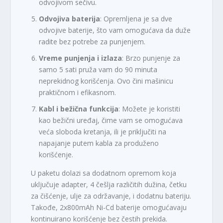
odvojivom sečivu.
Odvojiva baterija
: Opremljena je sa dve
odvojive baterije, što vam omogućava da duže
radite bez potrebe za punjenjem.
Vreme punjenja i izlaza
: Brzo punjenje za
samo 5 sati pruža vam do 90 minuta
neprekidnog korišćenja. Ovo čini mašinicu
praktičnom i efikasnom.
Kabl i bežična funkcija
: Možete je koristiti
kao bežični uređaj, čime vam se omogućava
veća sloboda kretanja, ili je priključiti na
napajanje putem kabla za produženo
korišćenje.
U paketu dolazi sa dodatnom opremom koja
uključuje adapter, 4 češlja različitih dužina, četku
za čišćenje, ulje za održavanje, i dodatnu bateriju.
Takođe, 2x800mAh Ni-Cd baterije omogućavaju
kontinuirano korišćenje bez čestih prekida.