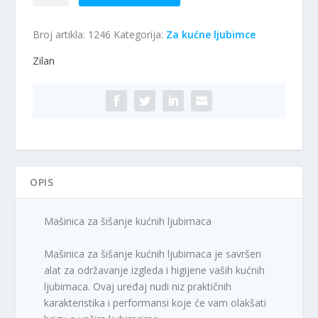
za
šišanje
Broj artikla:
1246
Kategorija:
Za kućne ljubimce
kućnih
ljubimaca
Zilan
količina
OPIS
Mašinica za šišanje kućnih ljubimaca
Mašinica za šišanje kućnih ljubimaca je savršen
alat za održavanje izgleda i higijene vaših kućnih
ljubimaca. Ovaj uređaj nudi niz praktičnih
karakteristika i performansi koje će vam olakšati