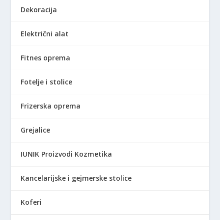
l
4
Dekoracija
a
9
:
9
Električni alat
6
,
.
0
6
0
Fitnes oprema
4
0
R
Fotelje i stolice
,
S
0
D
Frizerska oprema
0
.
Grejalice
R
S
IUNIK Proizvodi Kozmetika
D
.
Kancelarijske i gejmerske stolice
Koferi