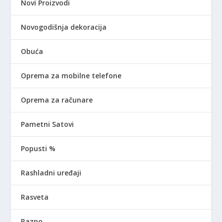
Novi Proizvodi
Novogodišnja dekoracija
Obuća
Oprema za mobilne telefone
Oprema za računare
Pametni Satovi
Popusti %
Rashladni uređaji
Rasveta
Razno