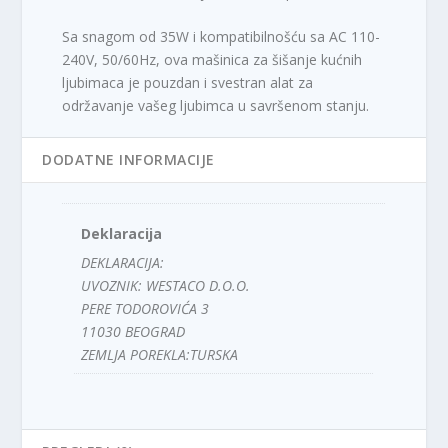
Sa snagom od 35W i kompatibilnošću sa AC 110-
240V, 50/60Hz, ova mašinica za šišanje kućnih
ljubimaca je pouzdan i svestran alat za
održavanje vašeg ljubimca u savršenom stanju.
DODATNE INFORMACIJE
Deklaracija
DEKLARACIJA:
UVOZNIK: WESTACO D.O.O.
PERE TODOROVIĆA 3
11030 BEOGRAD
ZEMLJA POREKLA:TURSKA