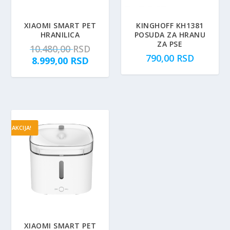
XIAOMI SMART PET
KINGHOFF KH1381
HRANILICA
POSUDA ZA HRANU
ZA PSE
O
10.480,00
RSD
790,00
RSD
T
r
8.999,00
RSD
r
i
e
g
n
i
u
n
t
a
AKCIJA!
n
l
a
n
c
a
e
c
n
e
a
n
j
a
e
j
:
e
XIAOMI SMART PET