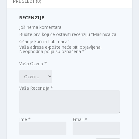
PREGLEDI (0)
RECENZIJE
Još nema komentara.
Budite prvi koji će ostaviti recenziju “Mašinica za
šišanje kućnih ljubimaca”
Vaša adresa e-pošte neće biti objavljena.
Neophodna polja su označena
*
Vaša Ocena
*
Vaša Recenzija
*
Ime
*
Email
*