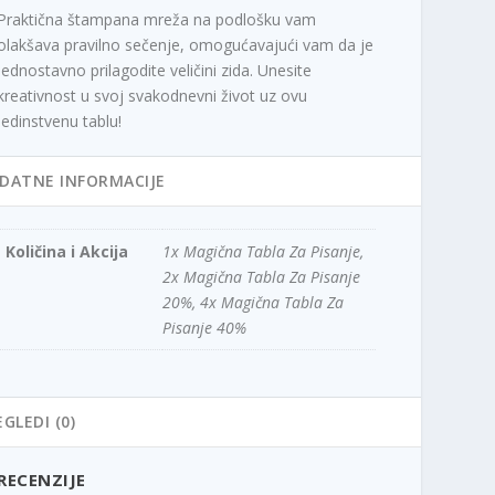
Praktična štampana mreža na podlošku vam
olakšava pravilno sečenje, omogućavajući vam da je
jednostavno prilagodite veličini zida. Unesite
kreativnost u svoj svakodnevni život uz ovu
jedinstvenu tablu!
DATNE INFORMACIJE
Količina i Akcija
1x Magična Tabla Za Pisanje,
2x Magična Tabla Za Pisanje
20%, 4x Magična Tabla Za
Pisanje 40%
EGLEDI (0)
RECENZIJE