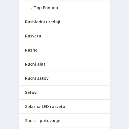
Top Ponuda
Rashladni uređaji
Rasveta
Razno
Ručni alat
Ručni satovi
Setovi
Solarna LED rasveta
Sport i putovanje