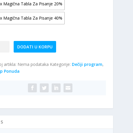
x Magična Tabla Za Pisanje 20%
n
a
:
x Magična Tabla Za Pisanje 40%
o
d
1
.
gična
DODATI U KORPU
2
bla
9
0
j artikla:
Nema podataka
Kategorije:
Dečiji program
,
sanje
,
p Ponuda
ičina
0
0
R
S
D
d
IS
o
3