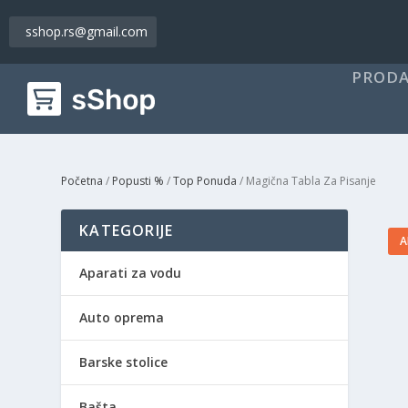
sshop.rs@gmail.com
PRODA
Početna
/
Popusti %
/
Top Ponuda
/ Magična Tabla Za Pisanje
KATEGORIJE
A
Aparati za vodu
Auto oprema
Barske stolice
Bašta