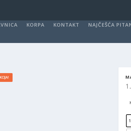
VNICA
KORPA
KONTAKT
NAJČEŠĆA PITA
MA
KCIJA!
1
1