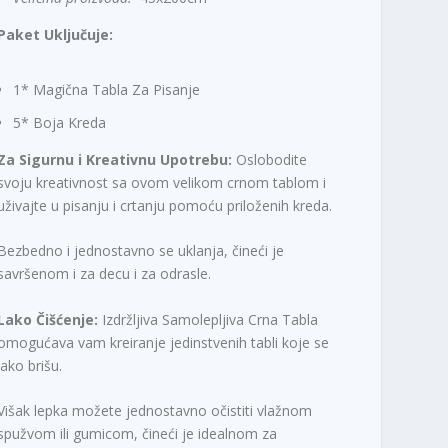
Paket Uključuje:
1* Magična Tabla Za Pisanje
5* Boja Kreda
Za Sigurnu i Kreativnu Upotrebu:
Oslobodite
svoju kreativnost sa ovom velikom crnom tablom i
uživajte u pisanju i crtanju pomoću priloženih kreda.
Bezbedno i jednostavno se uklanja, čineći je
savršenom i za decu i za odrasle.
Lako Čišćenje:
Izdržljiva Samolepljiva Crna Tabla
omogućava vam kreiranje jedinstvenih tabli koje se
lako brišu.
Višak lepka možete jednostavno očistiti vlažnom
spužvom ili gumicom, čineći je idealnom za