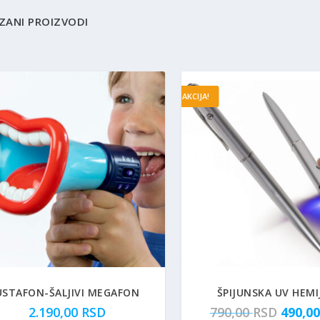
ZANI PROIZVODI
AKCIJA!
USTAFON-ŠALJIVI MEGAFON
ŠPIJUNSKA UV HEMI
O
2.190,00
RSD
790,00
RSD
490,0