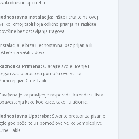
svakodnevnu upotrebu.
Jednostavna Instalacija:
Pišite i crtajte na ovoj
velikoj crnoj tabli koja odlično prianja na različite
površine bez ostavljanja tragova.
Instalacija je brza i jednostavna, bez prljanja ili
oštećenja vaših zidova.
Raznolika Primena:
Ojačajte svoje učenje i
organizaciju prostora pomoću ove Velike
Samolepljive Crne Table.
Savršena je za pravljenje rasporeda, kalendara, lista i
obaveštenja kako kod kuće, tako i u učionici.
Jednostavna Upotreba:
Stvorite prostor za pisanje
gde god poželite uz pomoć ove Velike Samolepljive
Crne Table.