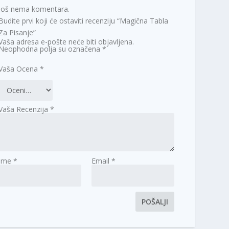
Još nema komentara.
Budite prvi koji će ostaviti recenziju “Magična Tabla
Za Pisanje”
Vaša adresa e-pošte neće biti objavljena.
Neophodna polja su označena
*
Vaša Ocena
*
Vaša Recenzija
*
Ime
*
Email
*