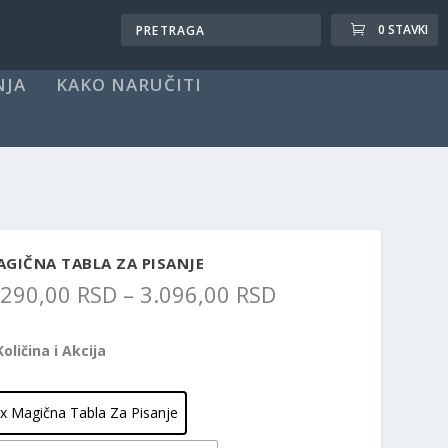
0 STAVKI
NJA
KAKO NARUČITI
GIČNA TABLA ZA PISANJE
R
.290,00
RSD
–
3.096,00
RSD
a
s
Količina i Akcija
p
o
n
x Magična Tabla Za Pisanje
c
e