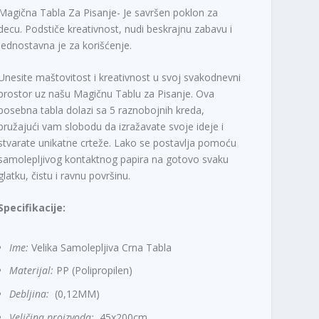
.
Magična Tabla Za Pisanje- Je savršen poklon za
0
decu. Podstiče kreativnost, nudi beskrajnu zabavu i
9
jednostavna je za korišćenje.
6
,
Unesite maštovitost i kreativnost u svoj svakodnevni
0
prostor uz našu Magičnu Tablu za Pisanje. Ova
0
posebna tabla dolazi sa 5 raznobojnih kreda,
pružajući vam slobodu da izražavate svoje ideje i
R
stvarate unikatne crteže. Lako se postavlja pomoću
S
samolepljivog kontaktnog papira na gotovo svaku
D
glatku, čistu i ravnu površinu.
Specifikacije:
Ime:
Velika Samolepljiva Crna Tabla
Materijal:
PP (Polipropilen)
Debljina:
(0,12MM)
Veličina proizvoda:
45x200cm