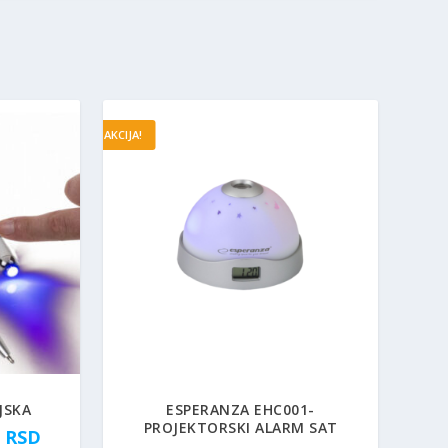
AKCIJA!
JSKA
ESPERANZA EHC001-
PROJEKTORSKI ALARM SAT
T
0
RSD