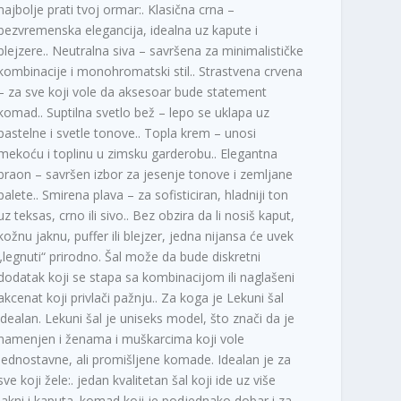
najbolje prati tvoj ormar:. Klasična crna –
bezvremenska elegancija, idealna uz kapute i
blejzere.. Neutralna siva – savršena za minimalističke
kombinacije i monohromatski stil.. Strastvena crvena
– za sve koji vole da aksesoar bude statement
komad.. Suptilna svetlo bež – lepo se uklapa uz
pastelne i svetle tonove.. Topla krem – unosi
mekoću i toplinu u zimsku garderobu.. Elegantna
braon – savršen izbor za jesenje tonove i zemljane
palete.. Smirena plava – za sofisticiran, hladniji ton
uz teksas, crno ili sivo.. Bez obzira da li nosiš kaput,
kožnu jaknu, puffer ili blejzer, jedna nijansa će uvek
„legnuti“ prirodno. Šal može da bude diskretni
dodatak koji se stapa sa kombinacijom ili naglašeni
akcenat koji privlači pažnju.. Za koga je Lekuni šal
idealan. Lekuni šal je uniseks model, što znači da je
namenjen i ženama i muškarcima koji vole
jednostavne, ali promišljene komade. Idealan je za
sve koji žele:. jedan kvalitetan šal koji ide uz više
jakni i kaputa. komad koji je podjednako dobar i za