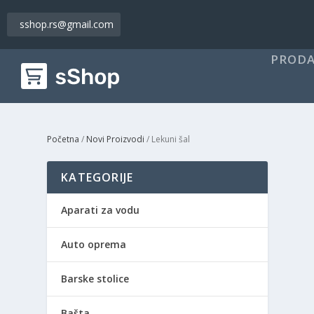
sshop.rs@gmail.com
PRODA
Početna
/
Novi Proizvodi
/ Lekuni šal
KATEGORIJE
Aparati za vodu
Auto oprema
Barske stolice
Bašta