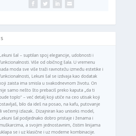
IS
Lekuni šal – suptilan spoj elegancije, udobnosti i
funkcionalnosti. Više od običnog šala. U vremenu
kada moda sve više traži ravnotežu između estetike i
funkcionalnosti, Lekuni šal se izdvaja kao dodatak
koji zaista ima smisla u svakodnevnom životu. On
nije samo nešto što prebaciš preko kaputa „da ti
bude toplo“ – već detalj koji utiče na ceo utisak koji
ostavljaš, bilo da ideš na posao, na kafu, putovanje
ili večernji izlazak.. Dizajniran kao uniseks model,
Lekuni šal podjednako dobro pristaje i ženama i
muškarcima, a svojim jednostavnim, čistim linijama
uklapa se i uz klasične i uz moderne kombinacije.