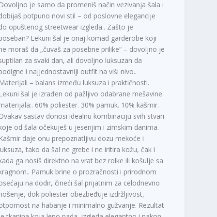
Dovoljno je samo da promeniš način vezivanja šala i
dobijaš potpuno novi stil – od poslovne elegancije
do opuštenog streetwear izgleda.. Zašto je
poseban? Lekuni šal je onaj komad garderobe koji
ne moraš da „čuvaš za posebne prilike“ – dovoljno je
suptilan za svaki dan, ali dovoljno luksuzan da
podigne i najjednostavniji outfit na viši nivo..
Materijali – balans između luksuza i praktičnosti.
Lekuni šal je izrađen od pažljivo odabrane mešavine
materijala:. 60% poliester. 30% pamuk. 10% kašmir.
Ovakav sastav donosi idealnu kombinaciju svih stvari
koje od šala očekuješ u jesenjim i zimskim danima.
Kašmir daje onu prepoznatljivu dozu mekoće i
luksuza, tako da šal ne grebe i ne iritira kožu, čak i
kada ga nosiš direktno na vrat bez rolke ili košulje sa
kragnom.. Pamuk brine o prozračnosti i prirodnom
osećaju na dodir, čineći šal prijatnim za celodnevno
nošenje, dok poliester obezbeđuje izdržljivost,
otpornost na habanje i minimalno gužvanje. Rezultat
je tkanina koja lepo pada, izgleda elegantno i nakon