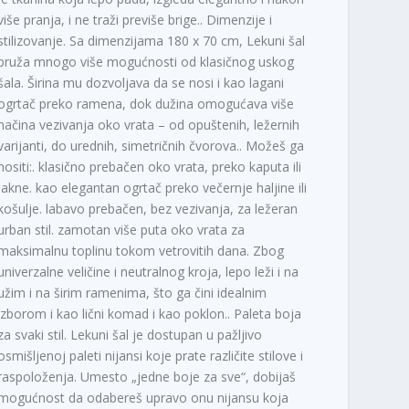
više pranja, i ne traži previše brige.. Dimenzije i
stilizovanje. Sa dimenzijama 180 x 70 cm, Lekuni šal
pruža mnogo više mogućnosti od klasičnog uskog
šala. Širina mu dozvoljava da se nosi i kao lagani
ogrtač preko ramena, dok dužina omogućava više
načina vezivanja oko vrata – od opuštenih, ležernih
varijanti, do urednih, simetričnih čvorova.. Možeš ga
nositi:. klasično prebačen oko vrata, preko kaputa ili
jakne. kao elegantan ogrtač preko večernje haljine ili
košulje. labavo prebačen, bez vezivanja, za ležeran
urban stil. zamotan više puta oko vrata za
maksimalnu toplinu tokom vetrovitih dana. Zbog
univerzalne veličine i neutralnog kroja, lepo leži i na
užim i na širim ramenima, što ga čini idealnim
izborom i kao lični komad i kao poklon.. Paleta boja
za svaki stil. Lekuni šal je dostupan u pažljivo
osmišljenoj paleti nijansi koje prate različite stilove i
raspoloženja. Umesto „jedne boje za sve“, dobijaš
mogućnost da odabereš upravo onu nijansu koja