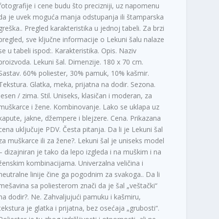
fotografije i cene budu što precizniji, uz napomenu
da je uvek moguća manja odstupanja ili štamparska
greška.. Pregled karakteristika u jednoj tabeli. Za brzi
pregled, sve ključne informacije o Lekuni šalu nalaze
se u tabeli ispod:. Karakteristika. Opis. Naziv
proizvoda. Lekuni šal. Dimenzije. 180 x 70 cm.
Sastav. 60% poliester, 30% pamuk, 10% kašmir.
Tekstura. Glatka, meka, prijatna na dodir. Sezona.
Jesen / zima. Stil. Uniseks, klasičan i moderan, za
muškarce i žene. Kombinovanje. Lako se uklapa uz
kapute, jakne, džempere i blejzere. Cena. Prikazana
cena uključuje PDV. Česta pitanja. Da li je Lekuni šal
za muškarce ili za žene?. Lekuni šal je uniseks model
– dizajniran je tako da lepo izgleda i na muškim i na
ženskim kombinacijama. Univerzalna veličina i
neutralne linije čine ga pogodnim za svakoga.. Da li
mešavina sa poliesterom znači da je šal „veštački“
na dodir?. Ne. Zahvaljujući pamuku i kašmiru,
tekstura je glatka i prijatna, bez osećaja „grubosti“.