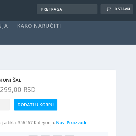
0 STAVKI
NJA
KAKO NARUČITI
KUNI ŠAL
.299,00
RSD
kuni
DODATI U KORPU
ičina
j artikla:
356467
Kategorija:
Novi Proizvodi