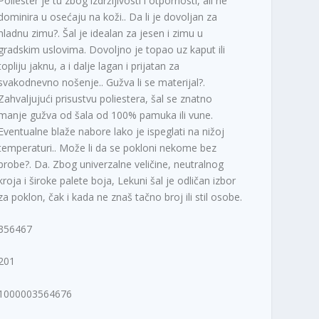
Poliester je tu zbog izdržljivosti i otpornosti, ali ne
dominira u osećaju na koži.. Da li je dovoljan za
hladnu zimu?. Šal je idealan za jesen i zimu u
gradskim uslovima. Dovoljno je topao uz kaput ili
topliju jaknu, a i dalje lagan i prijatan za
svakodnevno nošenje.. Gužva li se materijal?.
Zahvaljujući prisustvu poliestera, šal se znatno
manje gužva od šala od 100% pamuka ili vune.
Eventualne blaže nabore lako je ispeglati na nižoj
temperaturi.. Može li da se pokloni nekome bez
probe?. Da. Zbog univerzalne veličine, neutralnog
kroja i široke palete boja, Lekuni šal je odličan izbor
za poklon, čak i kada ne znaš tačno broj ili stil osobe.
356467
201
1000003564676