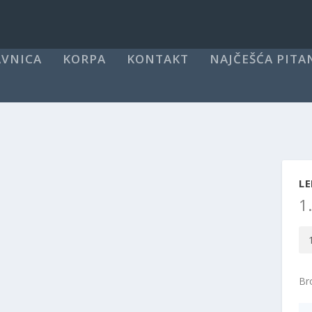
VNICA
KORPA
KONTAKT
NAJČEŠĆA PITA
LE
1
Le
šal
kol
Bro