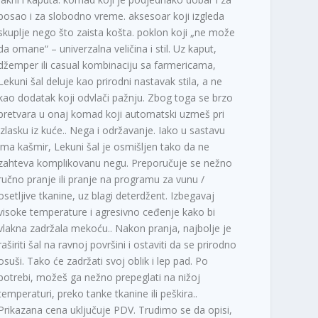
posao i za slobodno vreme. aksesoar koji izgleda
skuplje nego što zaista košta. poklon koji „ne može
da omane“ – univerzalna veličina i stil. Uz kaput,
džemper ili casual kombinaciju sa farmericama,
Lekuni šal deluje kao prirodni nastavak stila, a ne
kao dodatak koji odvlači pažnju. Zbog toga se brzo
pretvara u onaj komad koji automatski uzmeš pri
izlasku iz kuće.. Nega i održavanje. Iako u sastavu
ima kašmir, Lekuni šal je osmišljen tako da ne
zahteva komplikovanu negu. Preporučuje se nežno
ručno pranje ili pranje na programu za vunu /
osetljive tkanine, uz blagi deterdžent. Izbegavaj
visoke temperature i agresivno ceđenje kako bi
vlakna zadržala mekoću.. Nakon pranja, najbolje je
raširiti šal na ravnoj površini i ostaviti da se prirodno
osuši. Tako će zadržati svoj oblik i lep pad. Po
potrebi, možeš ga nežno prepeglati na nižoj
temperaturi, preko tanke tkanine ili peškira..
Prikazana cena uključuje PDV. Trudimo se da opisi,