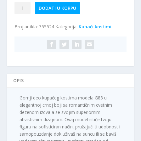
Kupaći
DODATI U KORPU
kostim
–
Broj artikla:
355524
Kategorija:
Kupaći kostimi
gornji
deo
G83
količina
OPIS
Gornji deo kupaćeg kostima modela G83 u
elegantnoj crnoj boji sa romantičnim cvetnim
dezenom izdvaja se svojim superiornim i
atraktivnim dizajnom. Ovaj model ističe tvoju
figuru na sofisticiran način, pružajući ti udobnost i
samopouzdanje dok uživaš na suncu ili se baviš