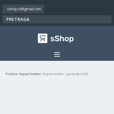
sshop.rs@gmail.com
Početna
/
Kupaći kostimi
/ Kupaći kostim – gornji deo G83