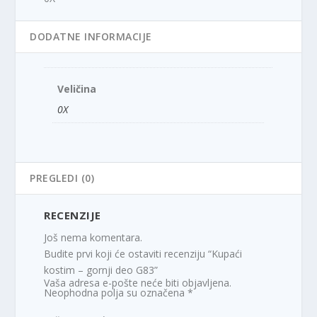
DODATNE INFORMACIJE
Veličina
0X
PREGLEDI (0)
RECENZIJE
Još nema komentara.
Budite prvi koji će ostaviti recenziju “Kupaći
kostim – gornji deo G83”
Vaša adresa e-pošte neće biti objavljena.
Neophodna polja su označena
*