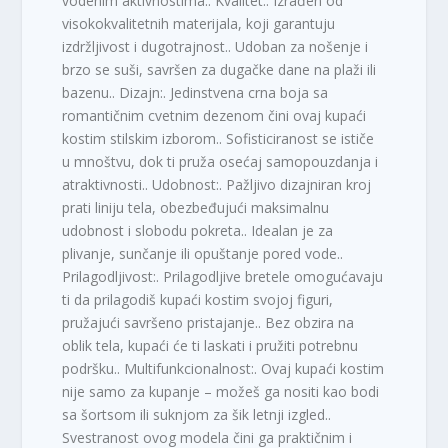
vodenim aktivnostima.. Kvalitet:. Izrađen od
visokokvalitetnih materijala, koji garantuju
izdržljivost i dugotrajnost.. Udoban za nošenje i
brzo se suši, savršen za dugačke dane na plaži ili
bazenu.. Dizajn:. Jedinstvena crna boja sa
romantičnim cvetnim dezenom čini ovaj kupaći
kostim stilskim izborom.. Sofisticiranost se ističe
u mnoštvu, dok ti pruža osećaj samopouzdanja i
atraktivnosti.. Udobnost:. Pažljivo dizajniran kroj
prati liniju tela, obezbeđujući maksimalnu
udobnost i slobodu pokreta.. Idealan je za
plivanje, sunčanje ili opuštanje pored vode..
Prilagodljivost:. Prilagodljive bretele omogućavaju
ti da prilagodiš kupaći kostim svojoj figuri,
pružajući savršeno pristajanje.. Bez obzira na
oblik tela, kupaći će ti laskati i pružiti potrebnu
podršku.. Multifunkcionalnost:. Ovaj kupaći kostim
nije samo za kupanje – možeš ga nositi kao bodi
sa šortsom ili suknjom za šik letnji izgled..
Svestranost ovog modela čini ga praktičnim i