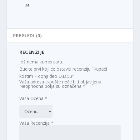
M
PREGLEDI (0)
RECENZIJE
Još nema komentara.
Budite prvi koji će ostaviti recenziju “Kupaći
kostim – donji deo D.D.53”
Vaša adresa e-pošte neće biti objavljena.
Neophodna polja su označena
*
Vaša Ocena
*
Vaša Recenzija
*