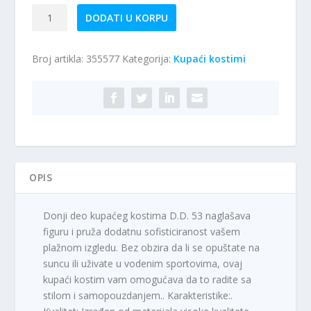
Kupaći
DODATI U KORPU
kostim
–
Broj artikla:
355577
Kategorija:
Kupaći kostimi
donji
deo
D.D.53
količina
OPIS
Donji deo kupaćeg kostima D.D. 53 naglašava
figuru i pruža dodatnu sofisticiranost vašem
plažnom izgledu. Bez obzira da li se opuštate na
suncu ili uživate u vodenim sportovima, ovaj
kupaći kostim vam omogućava da to radite sa
stilom i samopouzdanjem.. Karakteristike:.