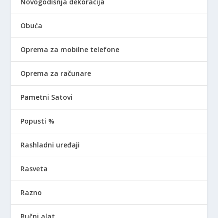
Novogodišnja dekoracija
Obuća
Oprema za mobilne telefone
Oprema za računare
Pametni Satovi
Popusti %
Rashladni uređaji
Rasveta
Razno
Ručni alat