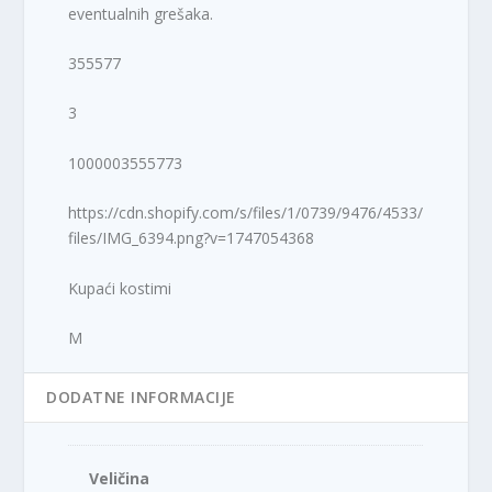
eventualnih grešaka.
355577
3
1000003555773
https://cdn.shopify.com/s/files/1/0739/9476/4533/
files/IMG_6394.png?v=1747054368
Kupaći kostimi
M
DODATNE INFORMACIJE
Veličina