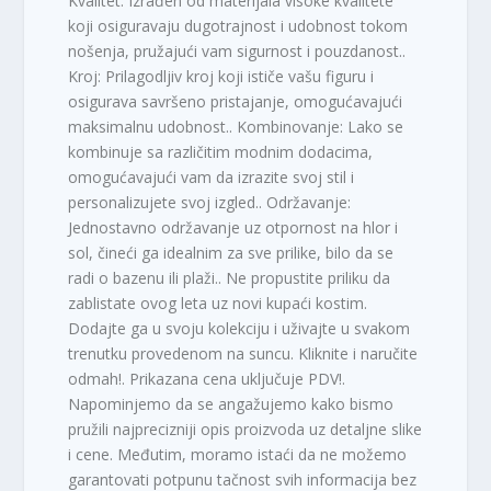
Kvalitet: Izrađen od materijala visoke kvalitete
koji osiguravaju dugotrajnost i udobnost tokom
nošenja, pružajući vam sigurnost i pouzdanost..
Kroj: Prilagodljiv kroj koji ističe vašu figuru i
osigurava savršeno pristajanje, omogućavajući
maksimalnu udobnost.. Kombinovanje: Lako se
kombinuje sa različitim modnim dodacima,
omogućavajući vam da izrazite svoj stil i
personalizujete svoj izgled.. Održavanje:
Jednostavno održavanje uz otpornost na hlor i
sol, čineći ga idealnim za sve prilike, bilo da se
radi o bazenu ili plaži.. Ne propustite priliku da
zablistate ovog leta uz novi kupaći kostim.
Dodajte ga u svoju kolekciju i uživajte u svakom
trenutku provedenom na suncu. Kliknite i naručite
odmah!. Prikazana cena uključuje PDV!.
Napominjemo da se angažujemo kako bismo
pružili najprecizniji opis proizvoda uz detaljne slike
i cene. Međutim, moramo istaći da ne možemo
garantovati potpunu tačnost svih informacija bez