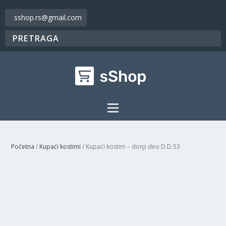
sshop.rs@gmail.com
Početna
/
Kupaći kostimi
/ Kupaći kostim – donji deo D.D.53