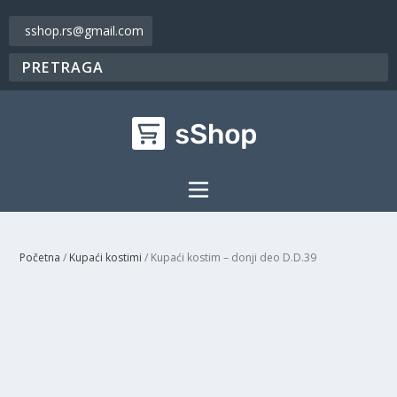
sshop.rs@gmail.com
Početna
/
Kupaći kostimi
/ Kupaći kostim – donji deo D.D.39