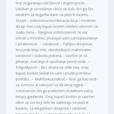
koji osiguravaju izdržljivost i dugotrajnost.–
Udoban je za nošenje i brzo se suši, što ga čini
idealnim za dugačke dane na plaži ili bazenu.. –
Dizajn:– Jedinstvena kombinacija boja i moderan
dizajn čine ovaj kupaći kostim stilskim izborom za
svaku ženu.– Njegova sofisticiranost će vas
isticati u mnoštvu, pružajući vam samopouzdanje
i atraktivnost.. – Udobnost:– Pažljivo dizajniran
kroj prati liniju tela, obezbeđujući maksimalnu
udobnost i slobodu pokreta.– Savršen je za
plivanje, sunčanje ili opuštanje pored vode.. –
Prilgodljivost:– Bez obzira na oblik tela, ovaj
kupaći kostim laskat će vam i pružiti potrebnu
podršku.. – Multifunkcionalost:– Nosi ga kao bodi
sa šortsom ili suknjom za šik letnji izgled.–
Svestranost čini ga praktičnim dodatkom vašoj
letnjoj garderobi.. Ovaj kupaći kostim je savršen
izbor za sve koji žele da zablistaju na plaži ili
bazenu. Sa elegantnim dizajnom i udobnim