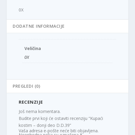
0X
DODATNE INFORMACIJE
Veličina
0X
PREGLEDI (0)
RECENZIJE
Još nema komentara.
Budite prvi koji će ostaviti recenziju “Kupaći
kostim – donji deo D.D.39”
Vaša adresa e-pošte neće biti objavljena.
Neophodna polja su označena
*