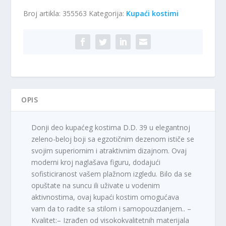
–
Broj artikla:
355563
Kategorija:
Kupaći kostimi
donji
deo
D.D.39
količina
OPIS
Donji deo kupaćeg kostima D.D. 39 u elegantnoj
zeleno-beloj boji sa egzotičnim dezenom ističe se
svojim superiornim i atraktivnim dizajnom. Ovaj
moderni kroj naglašava figuru, dodajući
sofisticiranost vašem plažnom izgledu. Bilo da se
opuštate na suncu ili uživate u vodenim
aktivnostima, ovaj kupaći kostim omogućava
vam da to radite sa stilom i samopouzdanjem.. –
Kvalitet:– Izrađen od visokokvalitetnih materijala