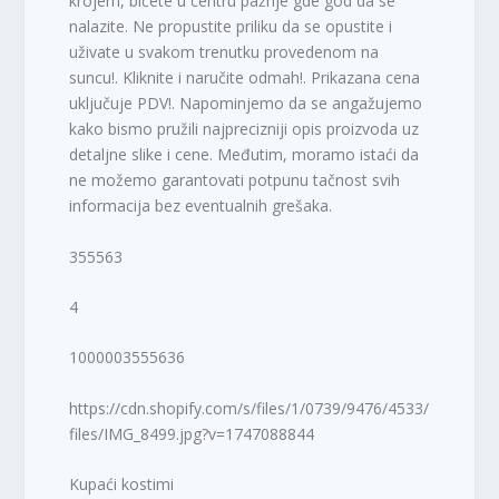
krojem, bićete u centru pažnje gde god da se
nalazite. Ne propustite priliku da se opustite i
uživate u svakom trenutku provedenom na
suncu!. Kliknite i naručite odmah!. Prikazana cena
uključuje PDV!. Napominjemo da se angažujemo
kako bismo pružili najprecizniji opis proizvoda uz
detaljne slike i cene. Međutim, moramo istaći da
ne možemo garantovati potpunu tačnost svih
informacija bez eventualnih grešaka.
355563
4
1000003555636
https://cdn.shopify.com/s/files/1/0739/9476/4533/
files/IMG_8499.jpg?v=1747088844
Kupaći kostimi