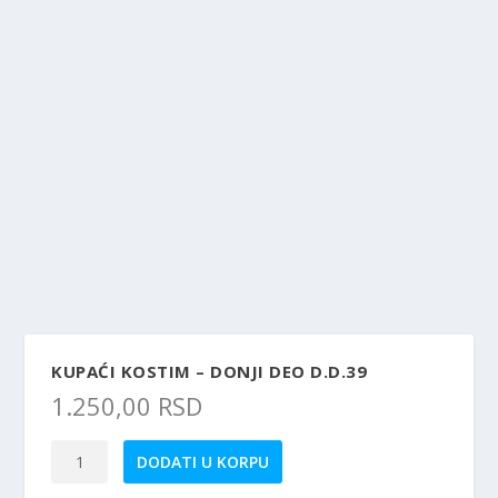
KUPAĆI KOSTIM – DONJI DEO D.D.39
1.250,00
RSD
Kupaći
DODATI U KORPU
kostim