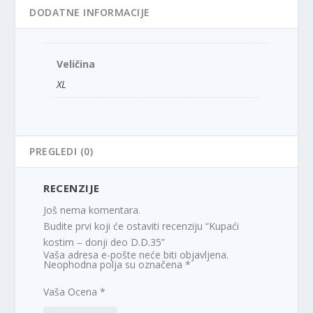
DODATNE INFORMACIJE
Veličina
XL
PREGLEDI (0)
RECENZIJE
Još nema komentara.
Budite prvi koji će ostaviti recenziju “Kupaći
kostim – donji deo D.D.35”
Vaša adresa e-pošte neće biti objavljena.
Neophodna polja su označena
*
Vaša Ocena
*