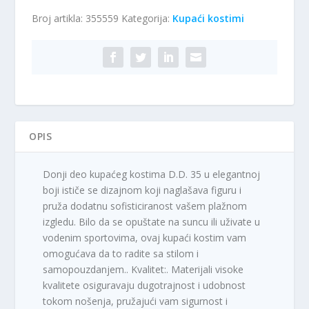
–
Broj artikla:
355559
Kategorija:
Kupaći kostimi
donji
deo
D.D.35
količina
OPIS
Donji deo kupaćeg kostima D.D. 35 u elegantnoj
boji ističe se dizajnom koji naglašava figuru i
pruža dodatnu sofisticiranost vašem plažnom
izgledu. Bilo da se opuštate na suncu ili uživate u
vodenim sportovima, ovaj kupaći kostim vam
omogućava da to radite sa stilom i
samopouzdanjem.. Kvalitet:. Materijali visoke
kvalitete osiguravaju dugotrajnost i udobnost
tokom nošenja, pružajući vam sigurnost i