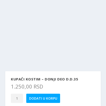
KUPAĆI KOSTIM – DONJI DEO D.D.35
1.250,00
RSD
Kupaći
DODATI U KORPU
kostim