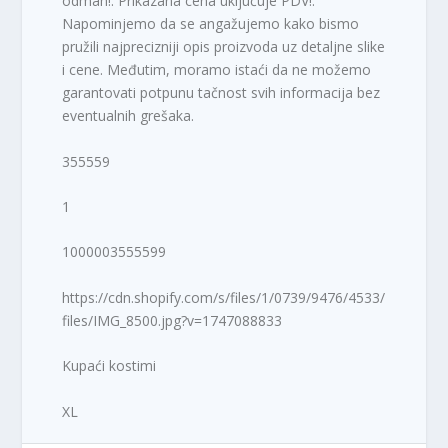
odmah!. Prikazana cena uključuje PDV!.
Napominjemo da se angažujemo kako bismo
pružili najprecizniji opis proizvoda uz detaljne slike
i cene. Međutim, moramo istaći da ne možemo
garantovati potpunu tačnost svih informacija bez
eventualnih grešaka.
355559
1
1000003555599
https://cdn.shopify.com/s/files/1/0739/9476/4533/
files/IMG_8500.jpg?v=1747088833
Kupaći kostimi
XL