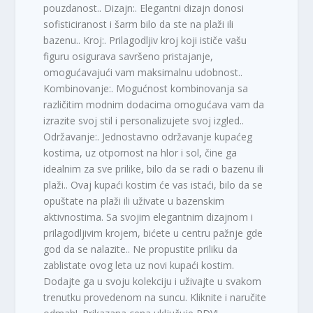
pouzdanost.. Dizajn:. Elegantni dizajn donosi
sofisticiranost i šarm bilo da ste na plaži ili
bazenu.. Kroj:. Prilagodljiv kroj koji ističe vašu
figuru osigurava savršeno pristajanje,
omogućavajući vam maksimalnu udobnost..
Kombinovanje:. Mogućnost kombinovanja sa
različitim modnim dodacima omogućava vam da
izrazite svoj stil i personalizujete svoj izgled..
Održavanje:. Jednostavno održavanje kupaćeg
kostima, uz otpornost na hlor i sol, čine ga
idealnim za sve prilike, bilo da se radi o bazenu ili
plaži.. Ovaj kupaći kostim će vas istaći, bilo da se
opuštate na plaži ili uživate u bazenskim
aktivnostima. Sa svojim elegantnim dizajnom i
prilagodljivim krojem, bićete u centru pažnje gde
god da se nalazite.. Ne propustite priliku da
zablistate ovog leta uz novi kupaći kostim.
Dodajte ga u svoju kolekciju i uživajte u svakom
trenutku provedenom na suncu. Kliknite i naručite