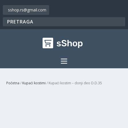
sshop.rs@gmail.com
Početna
/
Kupaći kostimi
/ Kupaći kostim – donji deo D.D.35