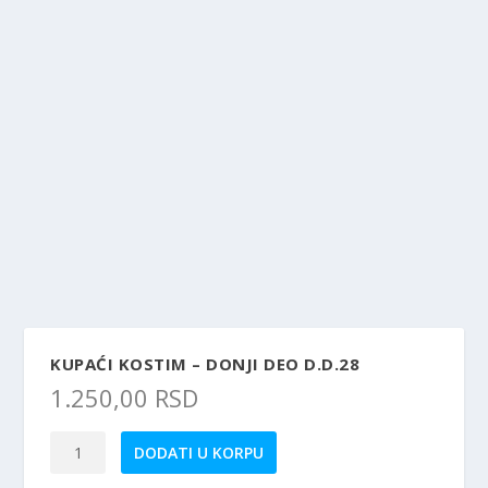
KUPAĆI KOSTIM – DONJI DEO D.D.28
1.250,00
RSD
Kupaći
DODATI U KORPU
kostim