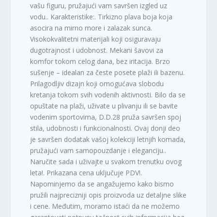
vašu figuru, pružajući vam savršen izgled uz
vodu.. Karakteristike:. Tirkizno plava boja koja
asocira na mirno more i zalazak sunca.
Visokokvalitetni materijali koji osiguravaju
dugotrajnost i udobnost. Mekani šavovi za
komfor tokom celog dana, bez iritacija. Brzo
sušenje – idealan za česte posete plaži ili bazenu.
Prilagodljiv dizajn koji omogućava slobodu
kretanja tokom svih vodenih aktivnosti. Bilo da se
opuštate na plaži, uživate u plivanju ili se bavite
vodenim sportovima, D.D.28 pruža savršen spoj
stila, udobnosti i funkcionalnosti. Ovaj donji deo
je savršen dodatak vašoj kolekciji letnjih komada,
pružajući vam samopouzdanje i eleganciju..
Naručite sada i uživajte u svakom trenutku ovog
leta!. Prikazana cena uključuje PDV!.
Napominjemo da se angažujemo kako bismo
pružili najprecizniji opis proizvoda uz detaljne slike
i cene. Međutim, moramo istaći da ne možemo