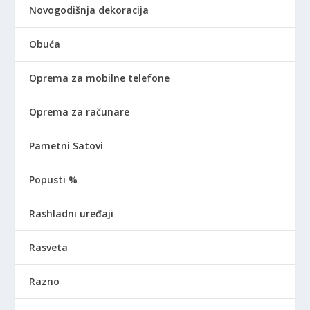
Novogodišnja dekoracija
Obuća
Oprema za mobilne telefone
Oprema za računare
Pametni Satovi
Popusti %
Rashladni uređaji
Rasveta
Razno