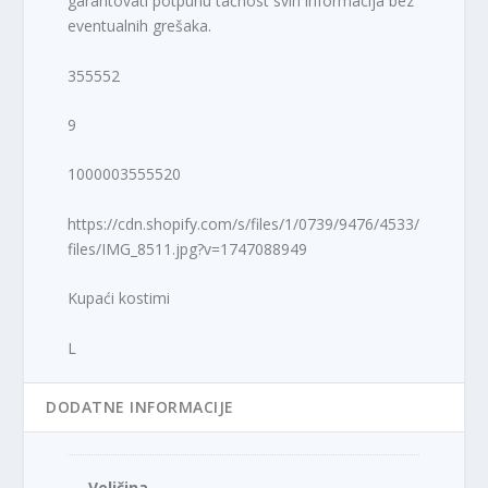
garantovati potpunu tačnost svih informacija bez
eventualnih grešaka.
355552
9
1000003555520
https://cdn.shopify.com/s/files/1/0739/9476/4533/
files/IMG_8511.jpg?v=1747088949
Kupaći kostimi
L
DODATNE INFORMACIJE
Veličina