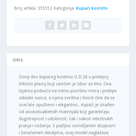
-
Broj artikla:
355552
Kategorija:
Kupaći kostimi
donji
deo
D.D.28
količina
OPIS
Donji deo kupaćeg kostima D.D.28 u prelepoj
tirkizno plavoj boji savršen je izbor za leto. Ova
nijansa podseća na mirnu površinu mora i prelepe
zalaske sunca, a njena svežina i živost čine da se
osećate opušteno i elegantno.. Kupaći je izrađen
od visokokvalitetnih materijala koji garantiraju
dugotrajnost i udobnost, čak i nakon višestrukih
pranja i nošenja. S pažljivo osmišljenim dizajnom
i ženstvenim detaljima, ovaj model naglašava