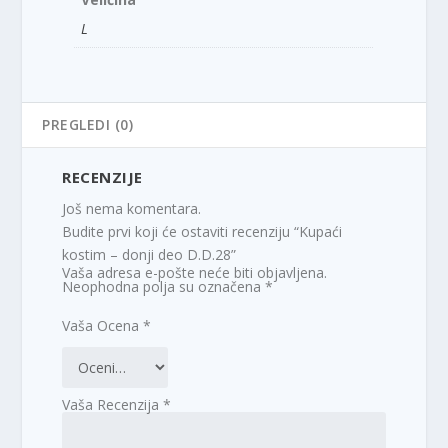
L
PREGLEDI (0)
RECENZIJE
Još nema komentara.
Budite prvi koji će ostaviti recenziju “Kupaći
kostim – donji deo D.D.28”
Vaša adresa e-pošte neće biti objavljena.
Neophodna polja su označena
*
Vaša Ocena
*
Vaša Recenzija
*