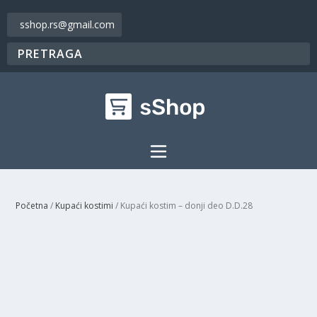
sshop.rs@gmail.com
Početna
/
Kupaći kostimi
/ Kupaći kostim – donji deo D.D.28