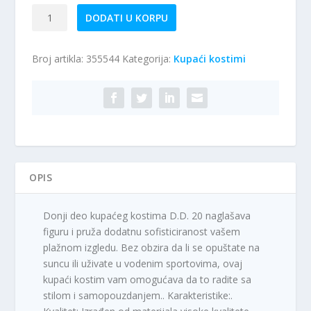
Kupaći
DODATI U KORPU
kostim
–
Broj artikla:
355544
Kategorija:
Kupaći kostimi
donji
deo
D.D.20
količina
OPIS
Donji deo kupaćeg kostima D.D. 20 naglašava
figuru i pruža dodatnu sofisticiranost vašem
plažnom izgledu. Bez obzira da li se opuštate na
suncu ili uživate u vodenim sportovima, ovaj
kupaći kostim vam omogućava da to radite sa
stilom i samopouzdanjem.. Karakteristike:.