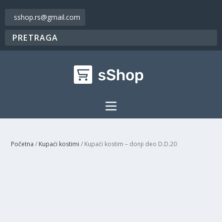
sshop.rs@gmail.com
Početna
/
Kupaći kostimi
/ Kupaći kostim – donji deo D.D.20