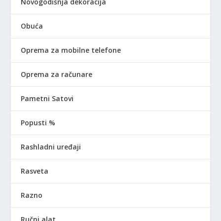
Novogodišnja dekoracija
Obuća
Oprema za mobilne telefone
Oprema za računare
Pametni Satovi
Popusti %
Rashladni uređaji
Rasveta
Razno
Ručni alat