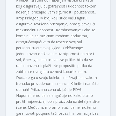
Kvalitet: Izrađen od materijala visoke kvalitete
koji osiguravaju dugotrajnost i udobnost tokom
nošenja, pružajući vam sigurnost i pouzdanost..
Kroj: Prilagodljiv kroj koji ističe vašu figuru i
osigurava savršeno pristajanje, omogućavajući
maksimalnu udobnost.. Kombinovanje: Lako se
kombinuje sa različitim modnim dodacima,
omogućavajući vam da izrazite svoj stil i
personalizujete svoj izgled.. Održavanje:
Jednostavno održavanje uz otpornost na hlor i
sol, čineći ga idealnim za sve prilike, bilo da se
radi o bazenu ili plaži.. Ne propustite priliku da
zablistate ovog leta uz novi kupaći kostim.
Dodajte ga u svoju kolekciju i uživajte u svakom
trenutku provedenom na suncu. Kliknite i naručite
odmah!. Prikazana cena uključuje PDV!.
Napominjemo da se angažujemo kako bismo
pružili najprecizniji opis proizvoda uz detaljne slike
i cene. Međutim, moramo istaći da ne možemo
garantovati potpunu tačnost svih informacija bez