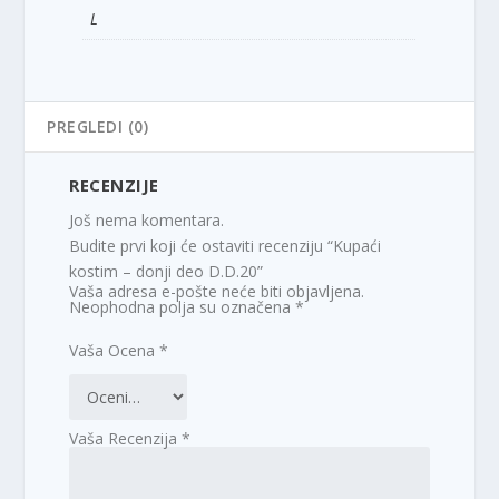
L
PREGLEDI (0)
RECENZIJE
Još nema komentara.
Budite prvi koji će ostaviti recenziju “Kupaći
kostim – donji deo D.D.20”
Vaša adresa e-pošte neće biti objavljena.
Neophodna polja su označena
*
Vaša Ocena
*
Vaša Recenzija
*