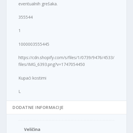
eventualnih grešaka.
355544
1
1000003555445
https://cdn.shopify.com/s/files/1/0739/9476/4533/
files/IMG_6393.png?v=1747054450
Kupaći kostimi
L
DODATNE INFORMACIJE
Veličina