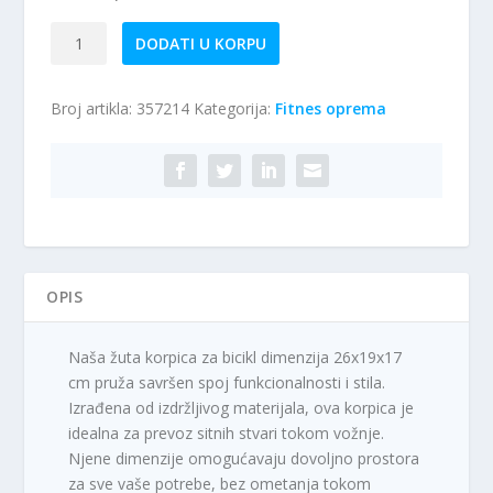
Korpa
DODATI U KORPU
za
bicikl
Broj artikla:
357214
Kategorija:
Fitnes oprema
žuta
količina
OPIS
Naša žuta korpica za bicikl dimenzija 26x19x17
cm pruža savršen spoj funkcionalnosti i stila.
Izrađena od izdržljivog materijala, ova korpica je
idealna za prevoz sitnih stvari tokom vožnje.
Njene dimenzije omogućavaju dovoljno prostora
za sve vaše potrebe, bez ometanja tokom