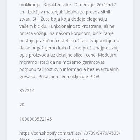
bicikliranja.. Karakteristike:. Dimenzije: 26x19x17
cm. Izdržljiv materijal: Idealna za prevoz sitnih
stvari. Stil: Žuta boja koja dodaje eleganciju
vašem biciklu. Funkcionalnost: Prostrana, ali ne
ometa vožnju. Sa našom korpicom, bicikliranje
postaje praktično i estetski užitak.. Napominjemo
da se angažujemo kako bismo pružili najprecizniji
opis proizvoda uz detaljne slike i cene. Međutim,
moramo istaći da ne možemo garantovati
potpunu tačnost svih informacija bez eventualnih
grešaka.. Prikazana cena uključuje PDV!
357214
20
1000003572145
https://cdn.shopify.com/s/files/1/0739/9476/4533/