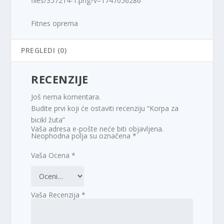
files/357214-1.png?v=1747056286
Fitnes oprema
PREGLEDI (0)
RECENZIJE
Još nema komentara.
Budite prvi koji će ostaviti recenziju “Korpa za
bicikl žuta”
Vaša adresa e-pošte neće biti objavljena.
Neophodna polja su označena
*
Vaša Ocena
*
Vaša Recenzija
*