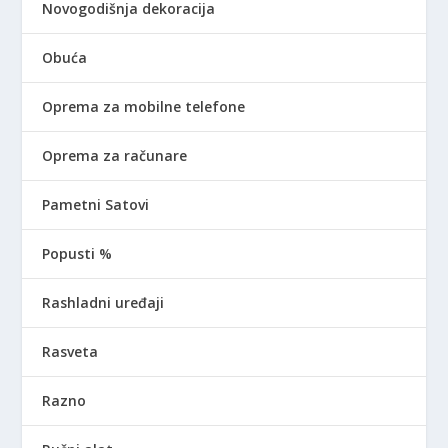
Novogodišnja dekoracija
Obuća
Oprema za mobilne telefone
Oprema za računare
Pametni Satovi
Popusti %
Rashladni uređaji
Rasveta
Razno