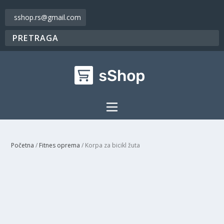
sshop.rs@gmail.com
Početna
/
Fitnes oprema
/ Korpa za bicikl žuta