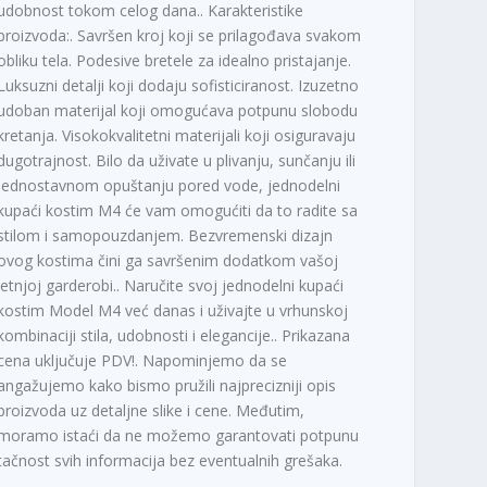
udobnost tokom celog dana.. Karakteristike
proizvoda:. Savršen kroj koji se prilagođava svakom
obliku tela. Podesive bretele za idealno pristajanje.
Luksuzni detalji koji dodaju sofisticiranost. Izuzetno
udoban materijal koji omogućava potpunu slobodu
kretanja. Visokokvalitetni materijali koji osiguravaju
dugotrajnost. Bilo da uživate u plivanju, sunčanju ili
jednostavnom opuštanju pored vode, jednodelni
kupaći kostim M4 će vam omogućiti da to radite sa
stilom i samopouzdanjem. Bezvremenski dizajn
ovog kostima čini ga savršenim dodatkom vašoj
letnjoj garderobi.. Naručite svoj jednodelni kupaći
kostim Model M4 već danas i uživajte u vrhunskoj
kombinaciji stila, udobnosti i elegancije.. Prikazana
cena uključuje PDV!. Napominjemo da se
angažujemo kako bismo pružili najprecizniji opis
proizvoda uz detaljne slike i cene. Međutim,
moramo istaći da ne možemo garantovati potpunu
tačnost svih informacija bez eventualnih grešaka.