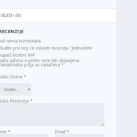
EGLEDI (0)
RECENZIJE
Još nema komentara.
Budite prvi koji će ostaviti recenziju “Jednodelni
kupaći kostim M4”
Vaša adresa e-pošte neće biti objavljena.
Neophodna polja su označena
*
Vaša Ocena
*
Vaša Recenzija
*
Ime
*
Email
*