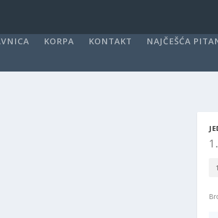
VNICA
KORPA
KONTAKT
NAJČEŠĆA PITA
J
1
Je
ku
ko
Bro
M
kol