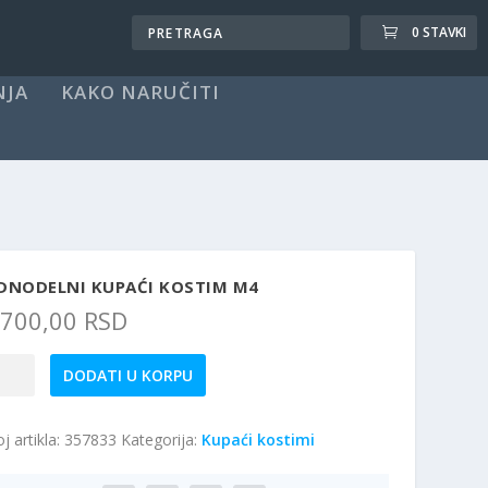
0 STAVKI
NJA
KAKO NARUČITI
EDNODELNI KUPAĆI KOSTIM M4
.700,00
RSD
dnodelni
DODATI U KORPU
paći
stim
j artikla:
357833
Kategorija:
Kupaći kostimi
4
ičina