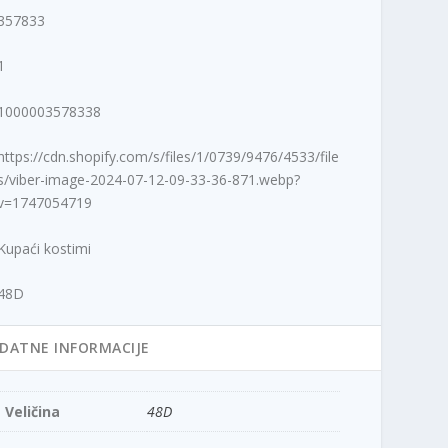
357833
1
1000003578338
https://cdn.shopify.com/s/files/1/0739/9476/4533/file
s/viber-image-2024-07-12-09-33-36-871.webp?
v=1747054719
Kupaći kostimi
48D
DATNE INFORMACIJE
Veličina
48D