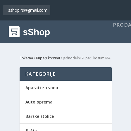
sshop.rs@gmail.com
PRODA
Početna
/
Kupaći kostimi
/ Jednodelni kupaći kostim M4
KATEGORIJE
Aparati za vodu
Auto oprema
Barske stolice
Bašta