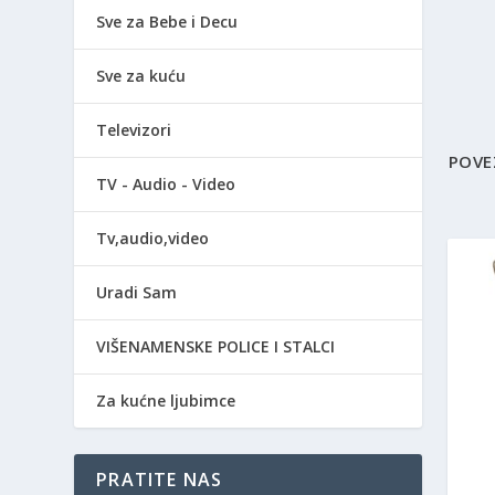
Sve za Bebe i Decu
Sve za kuću
Televizori
POVE
TV - Audio - Video
Tv,audio,video
Uradi Sam
VIŠENAMENSKE POLICE I STALCI
Za kućne ljubimce
PRATITE NAS