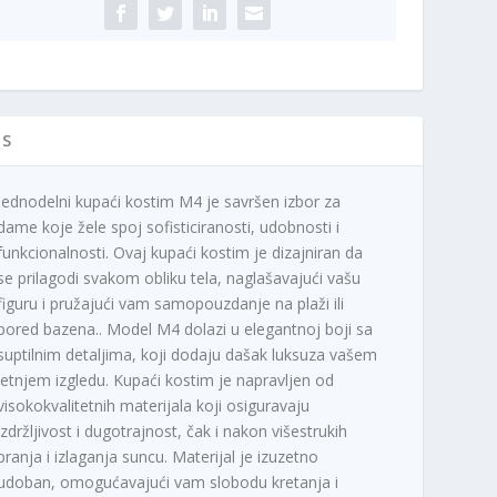
IS
Jednodelni kupaći kostim M4 je savršen izbor za
dame koje žele spoj sofisticiranosti, udobnosti i
funkcionalnosti. Ovaj kupaći kostim je dizajniran da
se prilagodi svakom obliku tela, naglašavajući vašu
figuru i pružajući vam samopouzdanje na plaži ili
pored bazena.. Model M4 dolazi u elegantnoj boji sa
suptilnim detaljima, koji dodaju dašak luksuza vašem
letnjem izgledu. Kupaći kostim je napravljen od
visokokvalitetnih materijala koji osiguravaju
izdržljivost i dugotrajnost, čak i nakon višestrukih
pranja i izlaganja suncu. Materijal je izuzetno
udoban, omogućavajući vam slobodu kretanja i