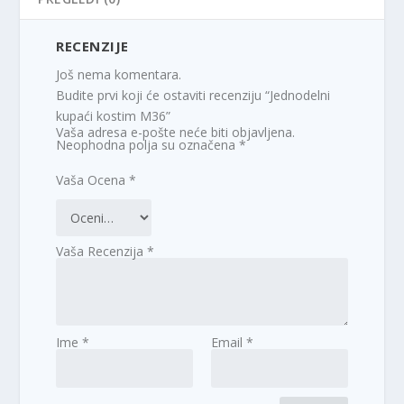
RECENZIJE
Još nema komentara.
Budite prvi koji će ostaviti recenziju “Jednodelni
kupaći kostim M36”
Vaša adresa e-pošte neće biti objavljena.
Neophodna polja su označena
*
Vaša Ocena
*
Vaša Recenzija
*
Ime
*
Email
*