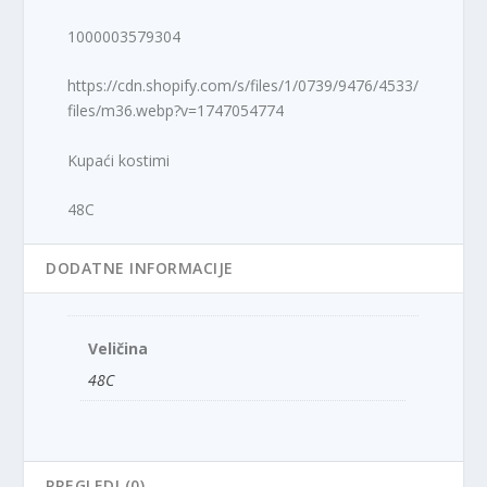
1000003579304
https://cdn.shopify.com/s/files/1/0739/9476/4533/
files/m36.webp?v=1747054774
Kupaći kostimi
48C
DODATNE INFORMACIJE
Veličina
48C
PREGLEDI (0)