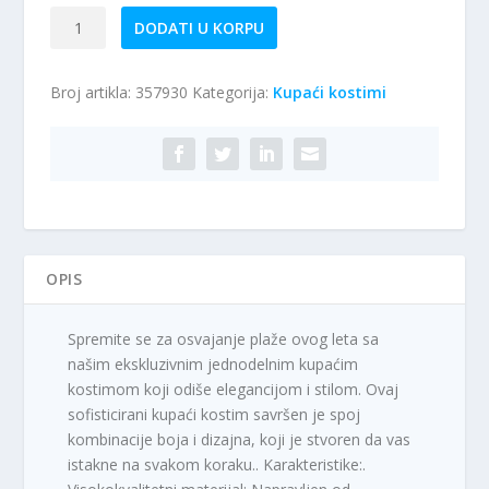
Jednodelni
DODATI U KORPU
kupaći
kostim
Broj artikla:
357930
Kategorija:
Kupaći kostimi
M36
količina
OPIS
Spremite se za osvajanje plaže ovog leta sa
našim ekskluzivnim jednodelnim kupaćim
kostimom koji odiše elegancijom i stilom. Ovaj
sofisticirani kupaći kostim savršen je spoj
kombinacije boja i dizajna, koji je stvoren da vas
istakne na svakom koraku.. Karakteristike:.