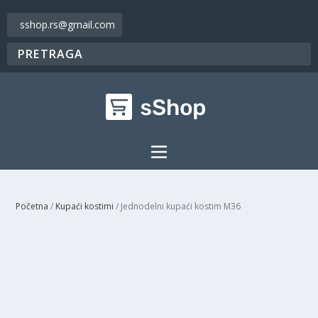
sshop.rs@gmail.com
Početna
/
Kupaći kostimi
/ Jednodelni kupaći kostim M36