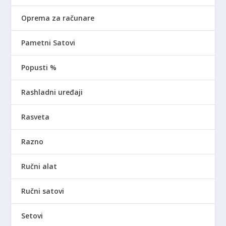
Oprema za računare
Pametni Satovi
Popusti %
Rashladni uređaji
Rasveta
Razno
Ručni alat
Ručni satovi
Setovi