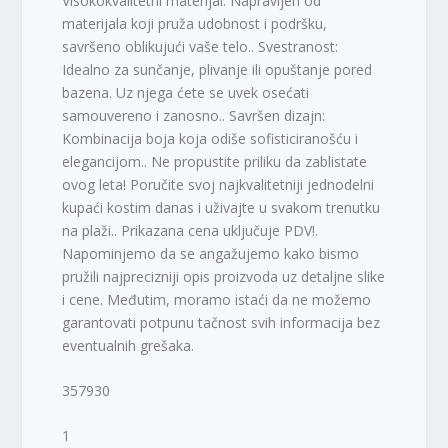
Visokokvalitetni materijal: Napravljen od
materijala koji pruža udobnost i podršku,
savršeno oblikujući vaše telo.. Svestranost:
Idealno za sunčanje, plivanje ili opuštanje pored
bazena. Uz njega ćete se uvek osećati
samouvereno i zanosno.. Savršen dizajn:
Kombinacija boja koja odiše sofisticiranošću i
elegancijom.. Ne propustite priliku da zablistate
ovog leta! Poručite svoj najkvalitetniji jednodelni
kupaći kostim danas i uživajte u svakom trenutku
na plaži.. Prikazana cena uključuje PDV!.
Napominjemo da se angažujemo kako bismo
pružili najprecizniji opis proizvoda uz detaljne slike
i cene. Međutim, moramo istaći da ne možemo
garantovati potpunu tačnost svih informacija bez
eventualnih grešaka.
357930
1