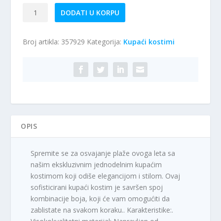
Jednodelni
DODATI U KORPU
kupaći
kostim
Broj artikla:
357929
Kategorija:
Kupaći kostimi
M35
količina
OPIS
Spremite se za osvajanje plaže ovoga leta sa
našim ekskluzivnim jednodelnim kupaćim
kostimom koji odiše elegancijom i stilom. Ovaj
sofisticirani kupaći kostim je savršen spoj
kombinacije boja, koji će vam omogućiti da
zablistate na svakom koraku.. Karakteristike:.