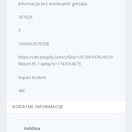
informacija bez eventualnih grešaka.
357929
3
1000003579298
https://cdn.shopify.com/s/files/1/0739/9476/4533/
files/m35-1.webp?v=1747054673
Kupaći kostimi
46C
DODATNE INFORMACIJE
Veličina