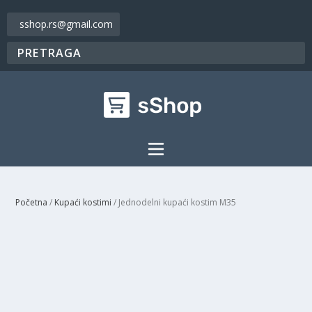
sshop.rs@gmail.com
Početna
/
Kupaći kostimi
/ Jednodelni kupaći kostim M35