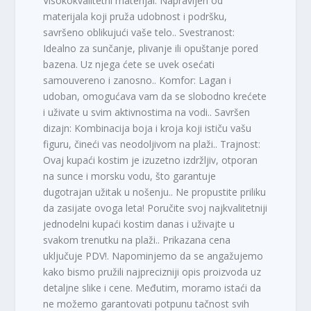
Visokokvalitetni materijal: Napravljen od
materijala koji pruža udobnost i podršku,
savršeno oblikujući vaše telo.. Svestranost:
Idealno za sunčanje, plivanje ili opuštanje pored
bazena. Uz njega ćete se uvek osećati
samouvereno i zanosno.. Komfor: Lagan i
udoban, omogućava vam da se slobodno krećete
i uživate u svim aktivnostima na vodi.. Savršen
dizajn: Kombinacija boja i kroja koji ističu vašu
figuru, čineći vas neodoljivom na plaži.. Trajnost:
Ovaj kupaći kostim je izuzetno izdržljiv, otporan
na sunce i morsku vodu, što garantuje
dugotrajan užitak u nošenju.. Ne propustite priliku
da zasijate ovoga leta! Poručite svoj najkvalitetniji
jednodelni kupaći kostim danas i uživajte u
svakom trenutku na plaži.. Prikazana cena
uključuje PDV!. Napominjemo da se angažujemo
kako bismo pružili najprecizniji opis proizvoda uz
detaljne slike i cene. Međutim, moramo istaći da
ne možemo garantovati potpunu tačnost svih