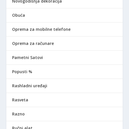
Novogodišnja dekoracija
Obuća
Oprema za mobilne telefone
Oprema za računare
Pametni Satovi
Popusti %
Rashladni uređaji
Rasveta
Razno
Ručni alat