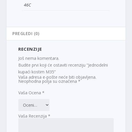
46C
PREGLEDI (0)
RECENZIJE
Još nema komentara.
Budite prvi koji će ostaviti recenziju “Jednodelni
kupaći kostim M35”
Vaša adresa e-pošte neće biti objavljena.
Neophodna polja su označena
*
Vaša Ocena
*
Vaša Recenzija
*