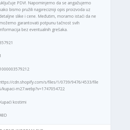
uključuje PDV!. Napominjemo da se angažujemo
kako bismo pružili najprecizniji opis proizvoda uz
detaljne slike i cene. Međutim, moramo istaći da ne
možemo garantovati potpunu tačnost svih
informacija bez eventualnih grešaka.
357921
1
1000003579212
https://cdn.shopify.com/s/files/1/0739/9476/4533/file
s/kupaci-m27.webp?v=1747054722
Kupaći kostimi
48D