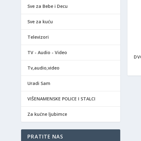
Sve za Bebe i Decu
Sve za kuću
Televizori
TV - Audio - Video
DV
Tv,audio,video
Uradi Sam
VIŠENAMENSKE POLICE I STALCI
Za kućne ljubimce
PRATITE NAS