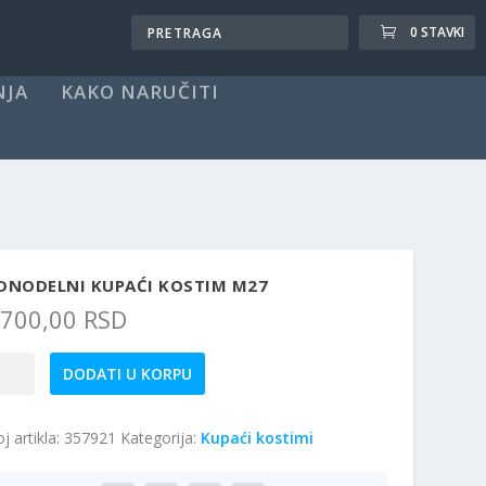
0 STAVKI
NJA
KAKO NARUČITI
EDNODELNI KUPAĆI KOSTIM M27
.700,00
RSD
dnodelni
DODATI U KORPU
paći
stim
j artikla:
357921
Kategorija:
Kupaći kostimi
7
ičina