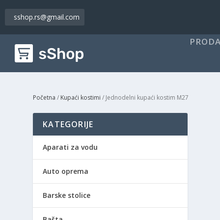
sshop.rs@gmail.com
PRODA
Početna
/
Kupaći kostimi
/ Jednodelni kupaći kostim M27
KATEGORIJE
Aparati za vodu
Auto oprema
Barske stolice
Bašta