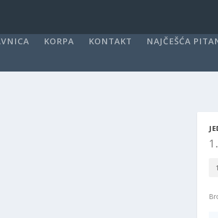
VNICA
KORPA
KONTAKT
NAJČEŠĆA PITA
J
1
Je
ku
ko
Bro
M2
kol