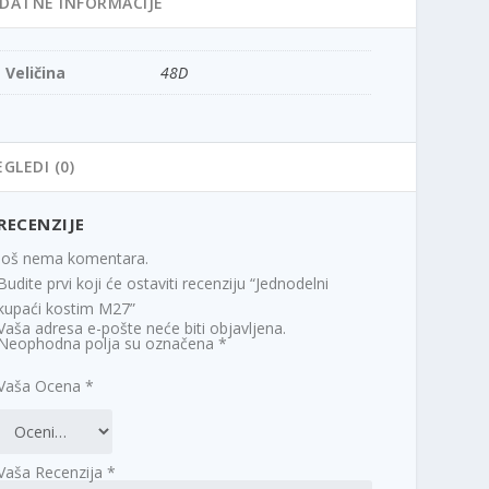
DATNE INFORMACIJE
Veličina
48D
EGLEDI (0)
RECENZIJE
Još nema komentara.
Budite prvi koji će ostaviti recenziju “Jednodelni
kupaći kostim M27”
Vaša adresa e-pošte neće biti objavljena.
Neophodna polja su označena
*
Vaša Ocena
*
Vaša Recenzija
*