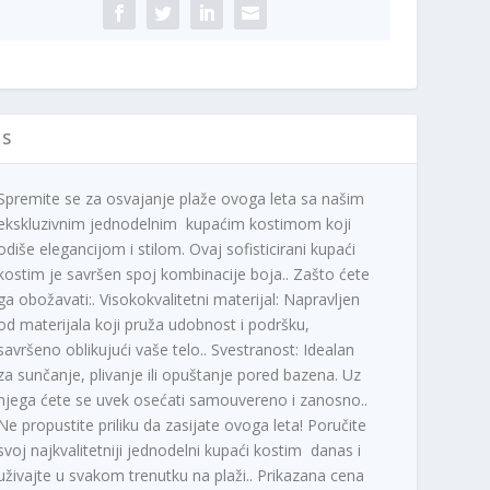
IS
Spremite se za osvajanje plaže ovoga leta sa našim
ekskluzivnim jednodelnim kupaćim kostimom koji
odiše elegancijom i stilom. Ovaj sofisticirani kupaći
kostim je savršen spoj kombinacije boja.. Zašto ćete
ga obožavati:. Visokokvalitetni materijal: Napravljen
od materijala koji pruža udobnost i podršku,
savršeno oblikujući vaše telo.. Svestranost: Idealan
za sunčanje, plivanje ili opuštanje pored bazena. Uz
njega ćete se uvek osećati samouvereno i zanosno..
Ne propustite priliku da zasijate ovoga leta! Poručite
svoj najkvalitetniji jednodelni kupaći kostim danas i
uživajte u svakom trenutku na plaži.. Prikazana cena