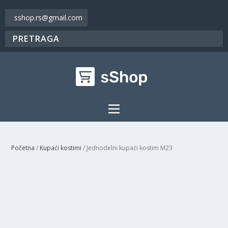
sshop.rs@gmail.com
Početna
/
Kupaći kostimi
/ Jednodelni kupaći kostim M23