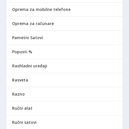
Oprema za mobilne telefone
Oprema za računare
Pametni Satovi
Popusti %
Rashladni uređaji
Rasveta
Razno
Ručni alat
Ručni satovi