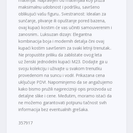
materijal: Napravljen od materijala koji pruža
maksimalnu udobnost i podršku, savršeno
oblikujući vašu figuru.. Svestranost: Idealan za
sunčanje, plivanje ili opuštanje pored bazena,
ovaj kupaći kostim će vas učiniti samouverenim i
zanosnim.. Luksuzan dizajn: Elegantna
kombinacija boja i modernih detalja čini ovaj
kupaći kostim savršenim za svaki letnji trenutak..
Ne propustite priliku da zablistate ovog leta
uz ženski jednodelni kupaći M23. Dodajte ga u
svoju kolekciju i uživajte u svakom trenutku
provedenom na suncu i vodi!. Prikazana cena
uključuje PDV!. Napominjemo da se angažujemo
kako bismo pružili najprecizniji opis proizvoda uz
detaljne slike i cene. Međutim, moramo istaći da
ne možemo garantovati potpunu tačnost svih
informacija bez eventualnih grešaka.
357917