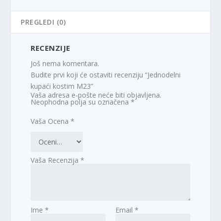
PREGLEDI (0)
RECENZIJE
Još nema komentara.
Budite prvi koji će ostaviti recenziju “Jednodelni
kupaći kostim M23”
Vaša adresa e-pošte neće biti objavljena.
Neophodna polja su označena
*
Vaša Ocena
*
Vaša Recenzija
*
Ime
*
Email
*