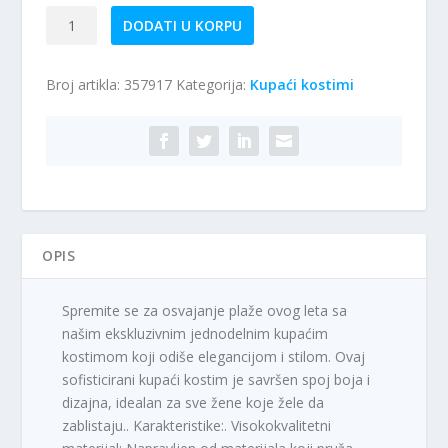
Jednodelni
DODATI U KORPU
kupaći
kostim
Broj artikla:
357917
Kategorija:
Kupaći kostimi
M23
količina
OPIS
Spremite se za osvajanje plaže ovog leta sa
našim ekskluzivnim jednodelnim kupaćim
kostimom koji odiše elegancijom i stilom. Ovaj
sofisticirani kupaći kostim je savršen spoj boja i
dizajna, idealan za sve žene koje žele da
zablistaju.. Karakteristike:. Visokokvalitetni