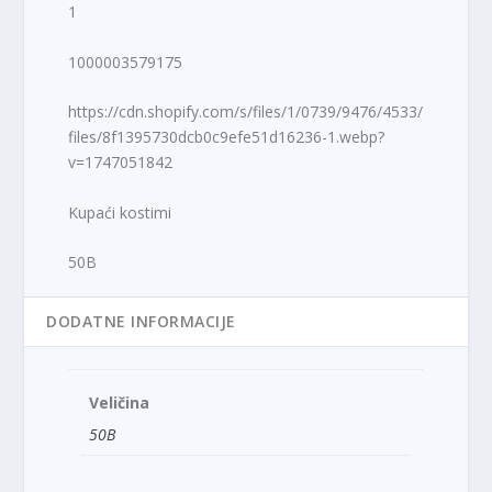
1
1000003579175
https://cdn.shopify.com/s/files/1/0739/9476/4533/
files/8f1395730dcb0c9efe51d16236-1.webp?
v=1747051842
Kupaći kostimi
50B
DODATNE INFORMACIJE
Veličina
50B