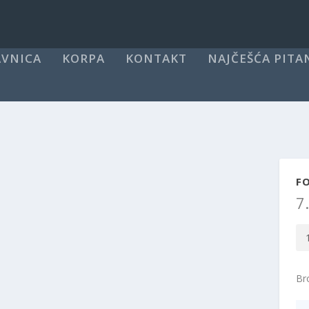
VNICA
KORPA
KONTAKT
NAJČEŠĆA PITA
FO
7
Fo
Ra
St
Bro
Sv
(2