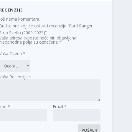
RECENZIJE
Još nema komentara.
Budite prvi koji će ostaviti recenziju “Ford Ranger
Stop Svetlo (2009-2025)”
Vaša adresa e-pošte neće biti objavljena.
Neophodna polja su označena
*
Vaša Ocena
*
Vaša Recenzija
*
Ime
*
Email
*