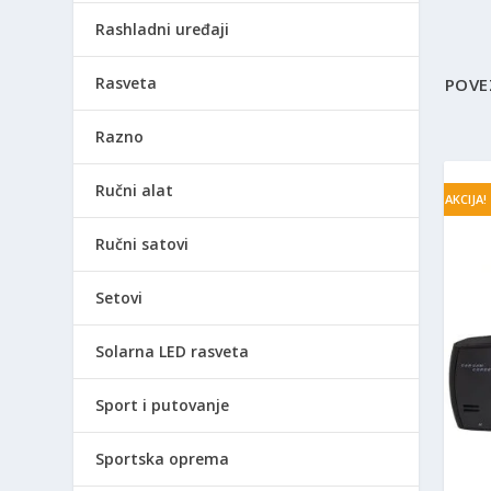
Rashladni uređaji
Rasveta
POVE
Razno
Ručni alat
AKCIJA!
Ručni satovi
Setovi
Solarna LED rasveta
Sport i putovanje
Sportska oprema