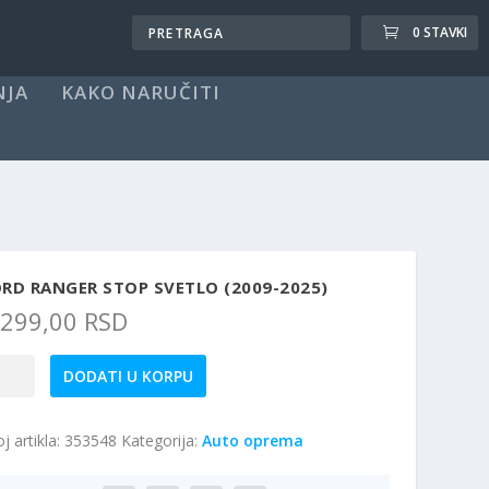
0 STAVKI
NJA
KAKO NARUČITI
RD RANGER STOP SVETLO (2009-2025)
.299,00
RSD
rd
DODATI U KORPU
nger
op
j artikla:
353548
Kategorija:
Auto oprema
etlo
009-