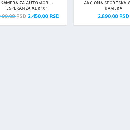
KAMERA ZA AUTOMOBIL-
AKCIONA SPORTSKA W
ESPERANZA XDR101
KAMERA
O
T
.490,00
RSD
2.450,00
RSD
2.890,00
RSD
r
r
i
e
g
n
i
u
n
t
a
n
l
a
n
c
a
e
c
n
e
a
n
j
a
e
j
:
e
2
b
.
i
4