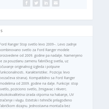
25)
ičina
IS
Ford Ranger Stop svetlo levo 2009–. Levo zadnje
kombinovano svetlo za Ford Ranger modele
proizvedene od 2009. godine pa nadalje. Namenjeno
je za pouzdanu zamenu fabričkog svetla, uz
očuvanje originalnog izgleda i potpune
funkcionalnosti.. Karakteristike:. Pozicija: levo
(vozačeva strana). Kompatibilno sa Ford Ranger
modelima od 2009. godine na dalje. Funkcije: stop
svetlo, poziciono svetlo, žmigavac i rikverc.
Visokokvalitetna izrada otporna na habanje, UV
zračenje i vlagu. Estetski i tehnički prilagođeno
fabričkom dizajnu. Jednostavna montaža bez