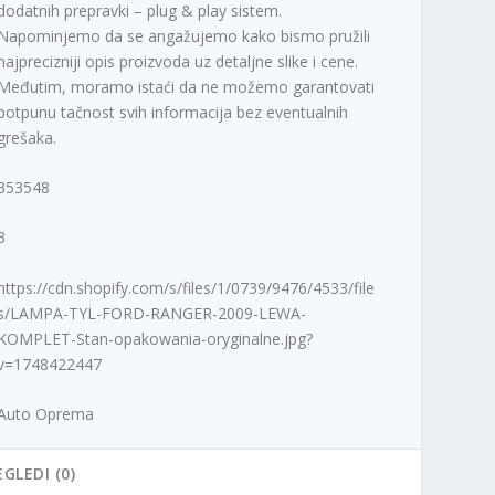
dodatnih prepravki – plug & play sistem.
Napominjemo da se angažujemo kako bismo pružili
najprecizniji opis proizvoda uz detaljne slike i cene.
Međutim, moramo istaći da ne možemo garantovati
potpunu tačnost svih informacija bez eventualnih
grešaka.
353548
3
https://cdn.shopify.com/s/files/1/0739/9476/4533/file
s/LAMPA-TYL-FORD-RANGER-2009-LEWA-
KOMPLET-Stan-opakowania-oryginalne.jpg?
v=1748422447
Auto Oprema
EGLEDI (0)