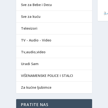
Sve za Bebe i Decu
3
Sve za kuću
Televizori
TV - Audio - Video
Tv,audio,video
Uradi Sam
VIŠENAMENSKE POLICE I STALCI
Za kućne ljubimce
PRATITE NAS