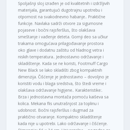
Spoljašnji sloj izrađen je od kvalitetnih i izdržljivih
materijala, garantujući dugotrajnu upotrebu i
otpornost na svakodnevno habanje.. Praktične
funkcije. Navlaka sadrži otvore za sigurnosne
pojaseve i bočni rajsferšlus, što olakšava
smeštanje i vađenje deteta. Gornji deo sa učkur
trakama omogućava prilagođavanje prostora
oko glave i dodatnu zaštitu od hladnog vetra i
niskih temperatura.. Jednostavno održavanje i
skladištenje. Kada se ne koristi, Footmuff Cargo
New Black se lako skladišti zbog kompaktnih
dimenzija. Čišćenje je jednostavno – dovoljno je
koristiti vodu i blaga sredstva, što štedi vreme i
olakšava održavanje higijene.. Karakteristike:.
Brza i jednostavna montaža pomoću kaiševa sa
kolica. Mekana flis unutrašnjost za toplinu i
udobnost. Bočni rajsferšlus i dugmad za
praktično otvaranje. Kompaktno skladištenje
kada nije u upotrebi. Lako održavanje i čišćenje.