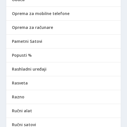
Oprema za mobilne telefone
Oprema za računare
Pametni Satovi
Popusti %
Rashladni uređaji
Rasveta
Razno
Ručni alat
Ručni satovi