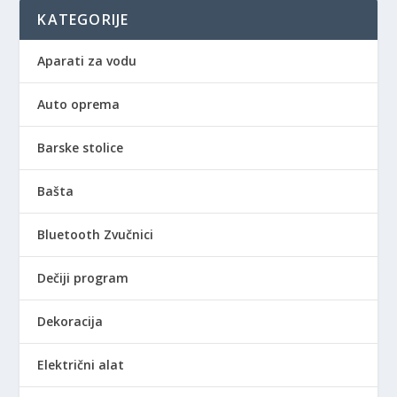
a
9
KATEGORIJE
:
0
4
,
.
0
Aparati za vodu
1
0
9
Auto oprema
0
R
,
S
Barske stolice
0
D
0
.
Bašta
R
Bluetooth Zvučnici
S
D
Dečiji program
.
Dekoracija
Električni alat