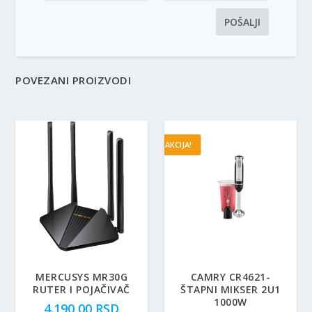
POVEZANI PROIZVODI
AKCIJA!
MERCUSYS MR30G
CAMRY CR4621-
RUTER I POJAČIVAČ
ŠTAPNI MIKSER 2U1
1000W
4.190,00
RSD