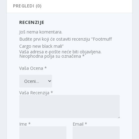
PREGLEDI (0)
RECENZIJE
Još nema komentara.
Budite prvi koji će ostaviti recenziju “Footmuff
Cargo new black mali”
Vaša adresa e-pošte neće biti objavljena.
Neophodna polja su označena
*
Vaša Ocena
*
Vaša Recenzija
*
Ime
*
Email
*