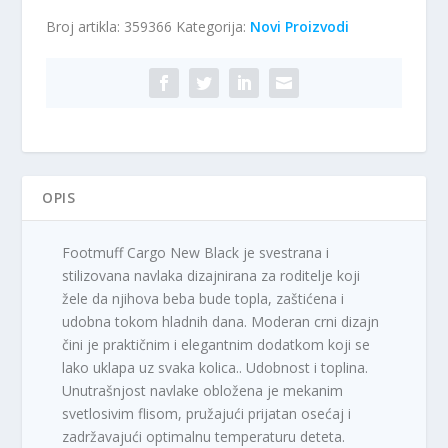
new
Broj artikla:
359366
Kategorija:
Novi Proizvodi
black
mali
količina
OPIS
Footmuff Cargo New Black je svestrana i
stilizovana navlaka dizajnirana za roditelje koji
žele da njihova beba bude topla, zaštićena i
udobna tokom hladnih dana. Moderan crni dizajn
čini je praktičnim i elegantnim dodatkom koji se
lako uklapa uz svaka kolica.. Udobnost i toplina.
Unutrašnjost navlake obložena je mekanim
svetlosivim flisom, pružajući prijatan osećaj i
zadržavajući optimalnu temperaturu deteta.