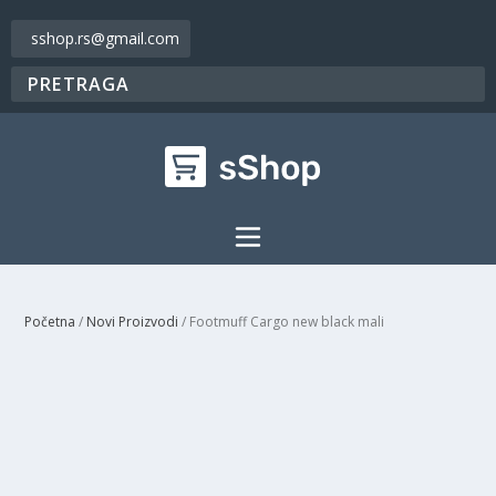
sshop.rs@gmail.com
Početna
/
Novi Proizvodi
/ Footmuff Cargo new black mali