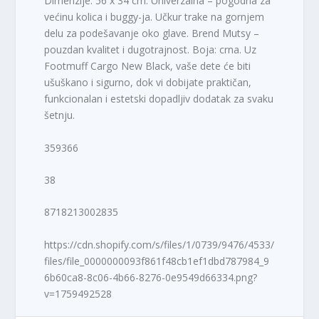
Dimenzije: 56 x 34 cm. Univerzalna – pogodna za
većinu kolica i buggy-ja. Učkur trake na gornjem
delu za podešavanje oko glave. Brend Mutsy –
pouzdan kvalitet i dugotrajnost. Boja: crna. Uz
Footmuff Cargo New Black, vaše dete će biti
ušuškano i sigurno, dok vi dobijate praktičan,
funkcionalan i estetski dopadljiv dodatak za svaku
šetnju.
359366
38
8718213002835
https://cdn.shopify.com/s/files/1/0739/9476/4533/
files/file_0000000093f861f48cb1ef1dbd787984_9
6b60ca8-8c06-4b66-8276-0e9549d66334.png?
v=1759492528