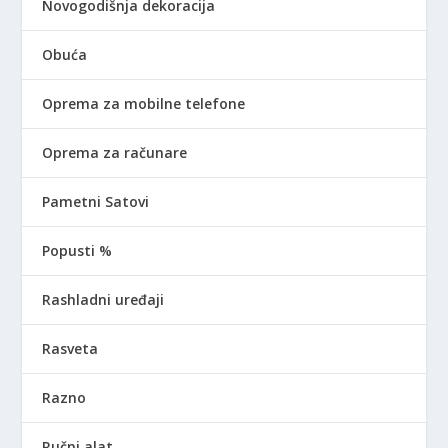
Novogodišnja dekoracija
Obuća
Oprema za mobilne telefone
Oprema za računare
Pametni Satovi
Popusti %
Rashladni uređaji
Rasveta
Razno
Ručni alat