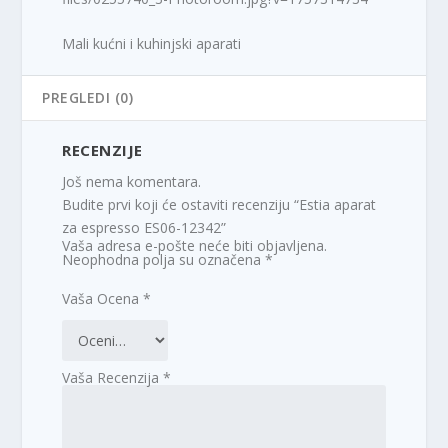
Mali kućni i kuhinjski aparati
PREGLEDI (0)
RECENZIJE
Još nema komentara.
Budite prvi koji će ostaviti recenziju “Estia aparat
za espresso ES06-12342”
Vaša adresa e-pošte neće biti objavljena.
Neophodna polja su označena
*
Vaša Ocena
*
Vaša Recenzija
*