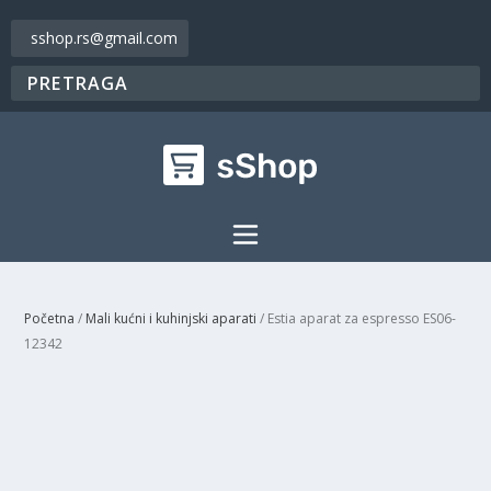
sshop.rs@gmail.com
Početna
/
Mali kućni i kuhinjski aparati
/ Estia aparat za espresso ES06-
12342