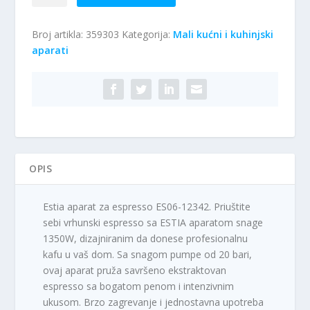
aparat
za
Broj artikla:
359303
Kategorija:
Mali kućni i kuhinjski
espresso
aparati
ES06-
12342
količina
OPIS
Estia aparat za espresso ES06-12342. Priuštite
sebi vrhunski espresso sa ESTIA aparatom snage
1350W, dizajniranim da donese profesionalnu
kafu u vaš dom. Sa snagom pumpe od 20 bari,
ovaj aparat pruža savršeno ekstraktovan
espresso sa bogatom penom i intenzivnim
ukusom. Brzo zagrevanje i jednostavna upotreba