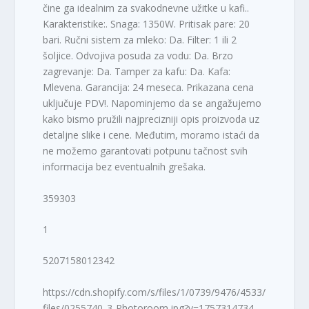
čine ga idealnim za svakodnevne užitke u kafi..
Karakteristike:. Snaga: 1350W. Pritisak pare: 20
bari. Ručni sistem za mleko: Da. Filter: 1 ili 2
šoljice. Odvojiva posuda za vodu: Da. Brzo
zagrevanje: Da. Tamper za kafu: Da. Kafa:
Mlevena. Garancija: 24 meseca. Prikazana cena
uključuje PDV!. Napominjemo da se angažujemo
kako bismo pružili najprecizniji opis proizvoda uz
detaljne slike i cene. Međutim, moramo istaći da
ne možemo garantovati potpunu tačnost svih
informacija bez eventualnih grešaka.
359303
1
5207158012342
https://cdn.shopify.com/s/files/1/0739/9476/4533/
files/0255740_3-Photoroom.jpg?v=1757314734