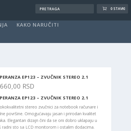
0 STAVKI
NJA
KAKO NARUČITI
PERANZA EP123 – ZVUČNIK STEREO 2.1
.660,00
RSD
PERANZA EP123 – ZVUČNIK STEREO 2.1
sokokvalitetni stereo zvučnici za notebook računare i
dne površine. Omogućavaju jasan i prirodan kvalitet
uka. Elegantan dizajn čini da se oni dobro uklapaju u
š radni sto sa LCD monitorom i ostalim dodacima.