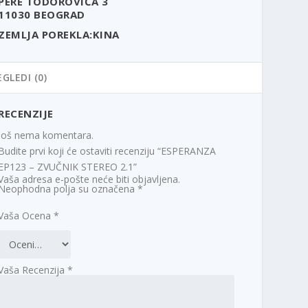
PERE TODOROVIĆA 3
11030 BEOGRAD
ZEMLJA POREKLA:KINA
EGLEDI (0)
RECENZIJE
Još nema komentara.
Budite prvi koji će ostaviti recenziju “ESPERANZA
EP123 – ZVUČNIK STEREO 2.1”
Vaša adresa e-pošte neće biti objavljena.
Neophodna polja su označena
*
Vaša Ocena
*
Vaša Recenzija
*