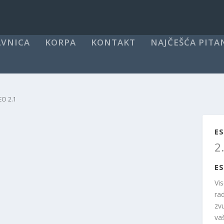
VNICA
KORPA
KONTAKT
NAJČEŠĆA PITA
EO 2.1
ES
2
ES
Vi
ra
zv
va