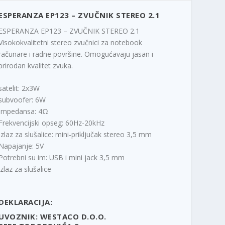
ESPERANZA EP123 – ZVUČNIK STEREO 2.1
ESPERANZA EP123 – ZVUČNIK STEREO 2.1
Visokokvalitetni stereo zvučnici za notebook
računare i radne površine. Omogućavaju jasan i
prirodan kvalitet zvuka.
satelit: 2x3W
subvoofer: 6W
Impedansa: 4Ω
Frekvencijski opseg: 60Hz-20kHz
Izlaz za slušalice: mini-priključak stereo 3,5 mm
Napajanje: 5V
Potrebni su im: USB i mini jack 3,5 mm
izlaz za slušalice
DEKLARACIJA:
UVOZNIK: WESTACO D.O.O.