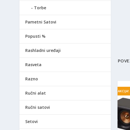
Torbe
Pametni Satovi
Popusti %
Rashladni uređaji
POVE
Rasveta
Razno
AKCIJA!
Ručni alat
Ručni satovi
Setovi