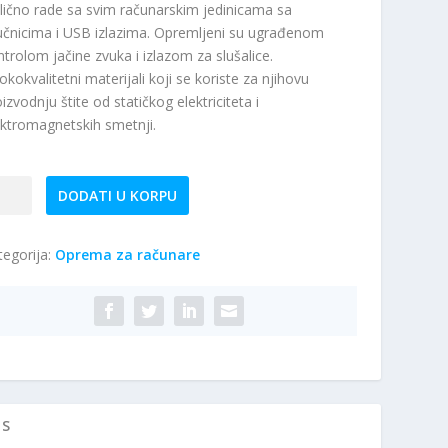
lično rade sa svim računarskim jedinicama sa
učnicima i USB izlazima. Opremljeni su ugrađenom
ntrolom jačine zvuka i izlazom za slušalice.
okokvalitetni materijali koji se koriste za njihovu
izvodnju štite od statičkog elektriciteta i
ektromagnetskih smetnji.
PERANZA
DODATI U KORPU
123
tegorija:
Oprema za računare
UČNIK
EREO
ičina
IS