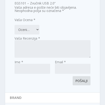
EGS101 – Zvučnik USB 2.0”
Vaša adresa e-pošte neće biti objavljena.
Neophodna polja su označena
*
Vaša Ocena
*
Vaša Recenzija
*
Ime
*
Email
*
BRAND