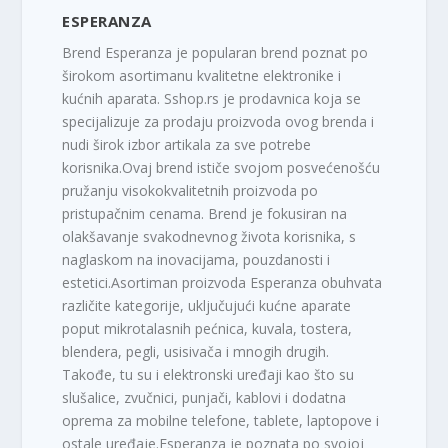
ESPERANZA
Brend Esperanza je popularan brend poznat po
širokom asortimanu kvalitetne elektronike i
kućnih aparata. Sshop.rs je prodavnica koja se
specijalizuje za prodaju proizvoda ovog brenda i
nudi širok izbor artikala za sve potrebe
korisnika.Ovaj brend ističe svojom posvećenošću
pružanju visokokvalitetnih proizvoda po
pristupačnim cenama. Brend je fokusiran na
olakšavanje svakodnevnog života korisnika, s
naglaskom na inovacijama, pouzdanosti i
estetici.Asortiman proizvoda Esperanza obuhvata
različite kategorije, uključujući kućne aparate
poput mikrotalasnih pećnica, kuvala, tostera,
blendera, pegli, usisivača i mnogih drugih.
Takođe, tu su i elektronski uređaji kao što su
slušalice, zvučnici, punjači, kablovi i dodatna
oprema za mobilne telefone, tablete, laptopove i
ostale uređaje.Esperanza je poznata po svojoj