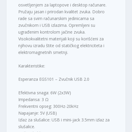
osvetljenjem za laptopove i desktop računare.
Pružaju jasan i prirodan kvalitet zvuka. Dobro
rade sa svim računarskim jedinicama sa
zvučnikom i USB izlazima. Opremljeni su
ugrađenim kontrolom jačine zvuka.
Visokokvalitetni materijali koji su korišćeni za
njihovu izradu štite od statičkog elektriciteta i
elektromagnetnih smetnji.
Karakteristike:
Esperanza EGS101 – Zvučnik USB 2.0
Efektivna snaga: 6W (2x3W)
Impedansa: 3 Ω
Frekventni opseg: 300Hz-20kHz
Napajanje: 5V (USB)
Izlaz za slušalice: USB i mini-jack 3.5mm izlaz za
slušalice.