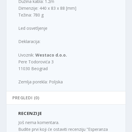
Dužina kabla: 1.2m
Dimenzije: 440 x 83 x 88 [mm]
Težina: 780 g
Led osvetljenje
Deklaracija:
Uvoznik:
Westaco d.o.o.
Pere Todorovića 3
11030 Beograd
Zemlja porekla: Poljska
PREGLEDI (0)
RECENZIJE
Još nema komentara.
Budite prvi koji će ostaviti recenziju “Esperanza