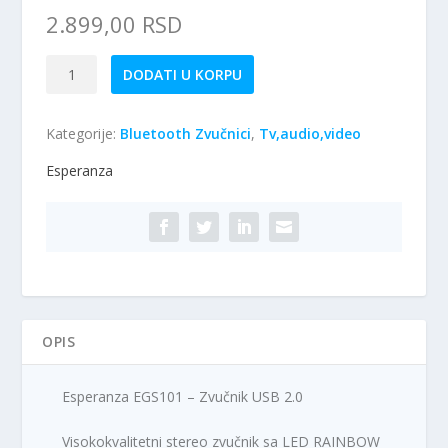
2.899,00
RSD
Esperanza
DODATI U KORPU
EGS101
-
Kategorije:
Bluetooth Zvučnici
,
Tv,audio,video
Zvučnik
USB
Esperanza
2.0
količina
OPIS
Esperanza EGS101 – Zvučnik USB 2.0
Visokokvalitetni stereo zvučnik sa LED RAINBOW