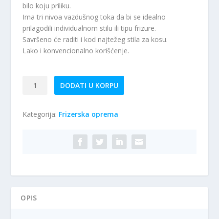
bilo koju priliku.
Ima tri nivoa vazdušnog toka da bi se idealno
prilagodili individualnom stilu ili tipu frizure.
Savršeno će raditi i kod najtežeg stila za kosu.
Lako i konvencionalno korišćenje.
Esperanza
DODATI U KORPU
EBL001
-
Kategorija:
Frizerska oprema
Stajler
za
kosu
količina
OPIS