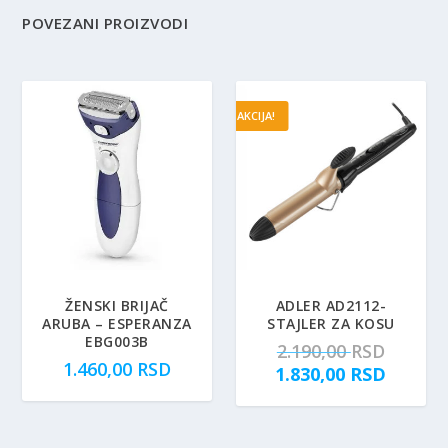
POVEZANI PROIZVODI
AKCIJA!
ŽENSKI BRIJAČ
ADLER AD2112-
ARUBA – ESPERANZA
STAJLER ZA KOSU
EBG003B
O
2.190,00
RSD
1.460,00
RSD
r
T
1.830,00
RSD
i
r
g
e
i
n