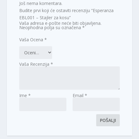
Još nema komentara.
Budite prvi koji će ostaviti recenziju “Esperanza
EBL001 – Stajler za kosu”
Vaša adresa e-pošte neće biti objavljena.
Neophodna polja su označena
*
Vaša Ocena
*
Vaša Recenzija
*
Ime
*
Email
*