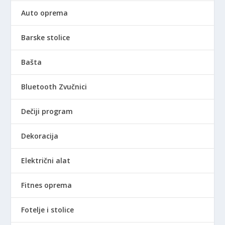
9
Auto oprema
0
R
,
S
0
D
Barske stolice
0
.
Bašta
R
S
Bluetooth Zvučnici
D
.
Dečiji program
Dekoracija
Električni alat
Fitnes oprema
Fotelje i stolice