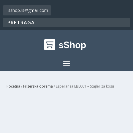
sshop.rs@gmail.com
Početna
/
Frizerska oprema
/ Esperanza EBL001 – Stajler za kosu