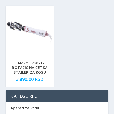
n
u
a
t
l
n
n
a
a
c
c
e
e
n
n
a
a
j
j
e
e
:
CAMRY CR2021-
ROTACIONA ČETKA
b
1
STAJLER ZA KOSU
i
.
3.890,00
RSD
l
8
a
3
:
0
KATEGORIJE
2
,
.
0
Aparati za vodu
1
0