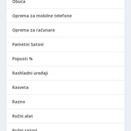
Obuća
Oprema za mobilne telefone
Oprema za računare
Pametni Satovi
Popusti %
Rashladni uređaji
Rasveta
Razno
Ručni alat
Ručni satovi