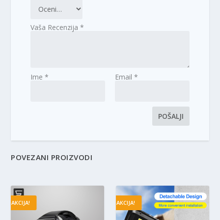
Vaša Recenzija
*
Ime
*
Email
*
POVEZANI PROIZVODI
AKCIJA!
AKCIJA!