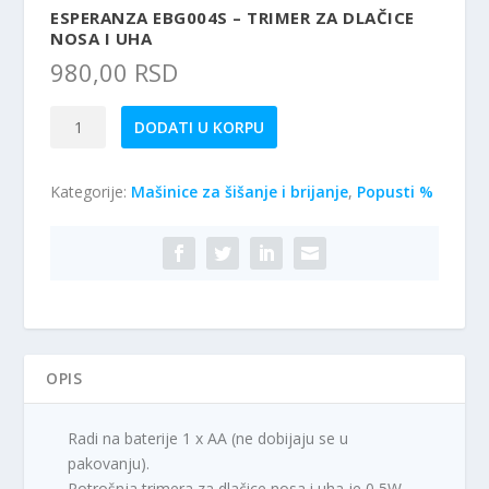
ESPERANZA EBG004S – TRIMER ZA DLAČICE
NOSA I UHA
980,00
RSD
Esperanza
DODATI U KORPU
EBG004S
-
Kategorije:
Mašinice za šišanje i brijanje
,
Popusti %
Trimer
za
dlačice
nosa
i
uha
količina
OPIS
Radi na baterije 1 x AA (ne dobijaju se u
pakovanju).
Potrošnja trimera za dlačice nosa i uha je 0,5W.