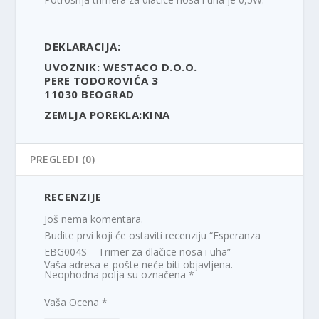
DEKLARACIJA:
UVOZNIK: WESTACO D.O.O.
PERE TODOROVIĆA 3
11030 BEOGRAD
ZEMLJA POREKLA:KINA
PREGLEDI (0)
RECENZIJE
Još nema komentara.
Budite prvi koji će ostaviti recenziju “Esperanza
EBG004S – Trimer za dlačice nosa i uha”
Vaša adresa e-pošte neće biti objavljena.
Neophodna polja su označena
*
Vaša Ocena
*