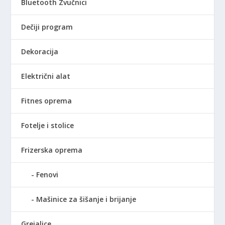
Bluetooth Zvučnici
S
D
D
.
Dečiji program
.
Dekoracija
Električni alat
Fitnes oprema
Fotelje i stolice
Frizerska oprema
Fenovi
Mašinice za šišanje i brijanje
Grejalice