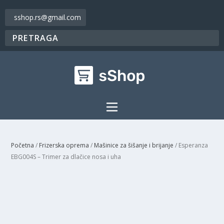
sshop.rs@gmail.com
Početna
/
Frizerska oprema
/
Mašinice za šišanje i brijanje
/ Esperanza
EBG004S – Trimer za dlačice nosa i uha