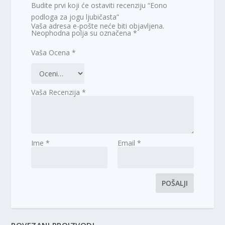
Budite prvi koji će ostaviti recenziju “Eono
podloga za jogu ljubičasta”
Vaša adresa e-pošte neće biti objavljena.
Neophodna polja su označena
*
Vaša Ocena
*
Vaša Recenzija
*
Ime
*
Email
*
POVEZANI PROIZVODI