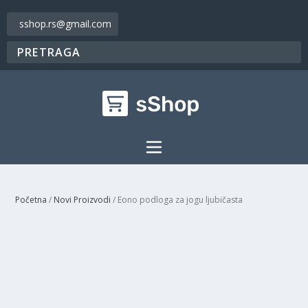
sshop.rs@gmail.com
Početna
/
Novi Proizvodi
/ Eono podloga za jogu ljubičasta