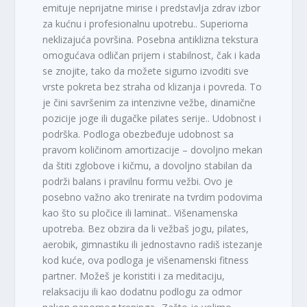
emituje neprijatne mirise i predstavlja zdrav izbor
za kućnu i profesionalnu upotrebu.. Superiorna
neklizajuća površina. Posebna antiklizna tekstura
omogućava odličan prijem i stabilnost, čak i kada
se znojite, tako da možete sigurno izvoditi sve
vrste pokreta bez straha od klizanja i povreda. To
je čini savršenim za intenzivne vežbe, dinamične
pozicije joge ili dugačke pilates serije.. Udobnost i
podrška. Podloga obezbeđuje udobnost sa
pravom količinom amortizacije – dovoljno mekan
da štiti zglobove i kičmu, a dovoljno stabilan da
podrži balans i pravilnu formu vežbi. Ovo je
posebno važno ako trenirate na tvrdim podovima
kao što su pločice ili laminat.. Višenamenska
upotreba. Bez obzira da li vežbaš jogu, pilates,
aerobik, gimnastiku ili jednostavno radiš istezanje
kod kuće, ova podloga je višenamenski fitness
partner. Možeš je koristiti i za meditaciju,
relaksaciju ili kao dodatnu podlogu za odmor