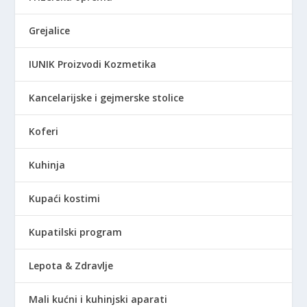
0
.
Grejalice
R
S
IUNIK Proizvodi Kozmetika
D
.
Kancelarijske i gejmerske stolice
Koferi
Kuhinja
Kupaći kostimi
Kupatilski program
Lepota & Zdravlje
Mali kućni i kuhinjski aparati