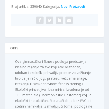
za
Broj artikla:
359040
Kategorija:
Novi Proizvodi
jogu
ljubičasta
količina
OPIS
Ova gimnastička i fitness podloga predstavlja
idealno rešenje za sve koji žele bezbedan,
udoban i ekološki prihvatljiv prostor za vežbanje –
bilo da je reč o jogi, pilatesu, vežbama snage,
istezanju ili svakodnevnom fitness treningu..
Ekološki prihvatljiva i bez mirisa. Izrađena je od
TPE materijala (Thermoplastic Elastomer) koji je
ekološki i netoksičan, što znači da je bez PVC-a i
štetnih hemikalija. Zahvaljujući tome, podloga ne