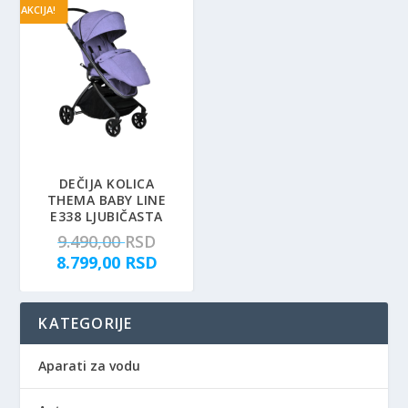
AKCIJA!
DEČIJA KOLICA
THEMA BABY LINE
E338 LJUBIČASTA
O
9.490,00
RSD
r
T
8.799,00
RSD
i
r
g
e
KATEGORIJE
i
n
n
u
a
t
Aparati za vodu
l
n
n
a