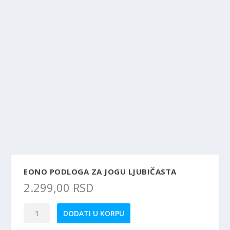
EONO PODLOGA ZA JOGU LJUBIČASTA
2.299,00
RSD
Eono
DODATI U KORPU
podloga