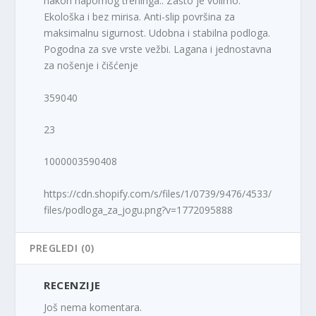
nakon napornog treninga.. Zašto je volimo.
Ekološka i bez mirisa. Anti-slip površina za
maksimalnu sigurnost. Udobna i stabilna podloga.
Pogodna za sve vrste vežbi. Lagana i jednostavna
za nošenje i čišćenje
359040
23
1000003590408
https://cdn.shopify.com/s/files/1/0739/9476/4533/
files/podloga_za_jogu.png?v=1772095888
PREGLEDI (0)
RECENZIJE
Još nema komentara.