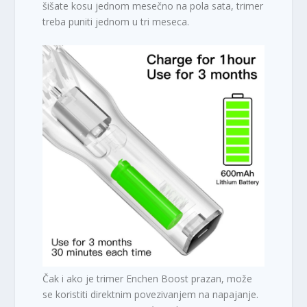
šišate kosu jednom mesečno na pola sata, trimer
treba puniti jednom u tri meseca.
Čak i ako je trimer Enchen Boost prazan, može
se koristiti direktnim povezivanjem na napajanje.