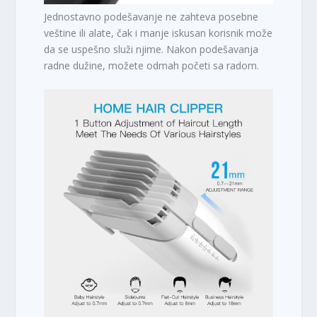
Jednostavno podešavanje ne zahteva posebne
veštine ili alate, čak i manje iskusan korisnik može
da se uspešno služi njime. Nakon podešavanja
radne dužine, možete odmah početi sa radom.