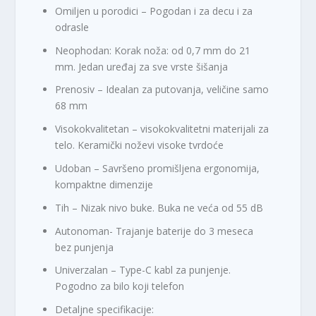
Omiljen u porodici – Pogodan i za decu i za
odrasle
Neophodan: Korak noža: od 0,7 mm do 21
mm. Jedan uređaj za sve vrste šišanja
Prenosiv – Idealan za putovanja, veličine samo
68 mm
Visokokvalitetan – visokokvalitetni materijali za
telo. Keramički noževi visoke tvrdoće
Udoban – Savršeno promišljena ergonomija,
kompaktne dimenzije
Tih – Nizak nivo buke. Buka ne veća od 55 dB
Autonoman- Trajanje baterije do 3 meseca
bez punjenja
Univerzalan – Type-C kabl za punjenje.
Pogodno za bilo koji telefon
Detaljne specifikacije: