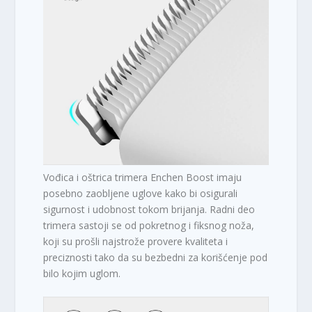
Vođica i oštrica trimera Enchen Boost imaju
posebno zaobljene uglove kako bi osigurali
sigurnost i udobnost tokom brijanja. Radni deo
trimera sastoji se od pokretnog i fiksnog noža,
koji su prošli najstrože provere kvaliteta i
preciznosti tako da su bezbedni za korišćenje pod
bilo kojim uglom.