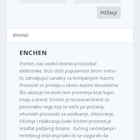
BRAND
ENCHEN
Enchen, kao vodeći kineski proizvođač
elektronike, brzo stiče popularnost širom sveta i
to zahvaljujući saradnji sa kompanijom Xiaomi.
Proizvodi se prodaju u okviru Xiaomi ekosistema.
Što ukazuje na visok nivo poverenja koje kupci
imaju u brend. Enchen je nezavisan brend za
personalnu negu koji se ističe po pružanju
vrhunskih proizvoda za uređivanje, stilizovanje,
čišćenje i relaksaciju.Svaki Enchen proizvod je
rezultat pažljivog dizajna. Ručnog sastavljanja i
temeljnog testiranja kako bi se osiguralo da