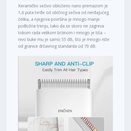
Keramičko sečivo obloženo nano premazom je
1,6 puta tvrđe od običnog sečiva od nerđajućeg
čelika, a njegova površina je mnogo manje
podložna trenju, tako da se skoro ne zagreva
tokom rada velikom brzinom i mnogo je tiša –
nivo buke mu je samo 55 dB, što je mnogo niže
od granice državnog standarda od 70 dB.