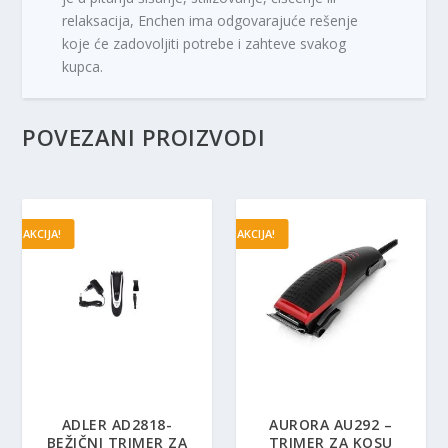
relaksacija, Enchen ima odgovarajuće rešenje
koje će zadovoljiti potrebe i zahteve svakog
kupca.
POVEZANI PROIZVODI
AKCIJA!
AKCIJA!
ADLER AD2818-
AURORA AU292 –
BEŽIČNI TRIMER ZA
TRIMER ZA KOSU