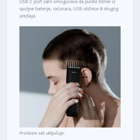
USB-C port vam omogućava da punite trimer iz
spoljne baterije, računara, USB utičnice ili drugog
uređaja.
Prošireni set uključuje: