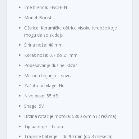
Ime brenda: ENCHEN
Model: Boost
Oštrice: Keramičke oštrice visoke tvrdoće koje
mogu da se skidaju
Širina noža: 40 mm
Korak noža: 0,7 do 21 mm
Podešavanje dužine: klizač
Metoda brijanja – suvo
Zaštita od vlage: Ne
Nivo buke: 55 dB
Snaga: 5V
Brzina rotacije motora: 5800 o/min (2 režima)
Tip baterije – Li-ion
Trajanje baterije – do 90 min (do 3 meseca)