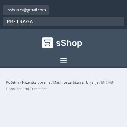
sshop.rs@gmail.com
Početna
/
Frizerska oprema
/
Mašinice za šišanje i brijanje
/ ENCHEN
Boost Set Crni-Trimer Set