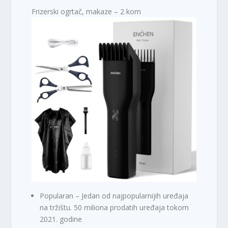
Frizerski ogrtač, makaze – 2 kom
Popularan – Jedan od najpopularnijih uređaja
na tržištu. 50 miliona prodatih uređaja tokom
2021. godine