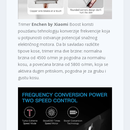
Trimer
Enchen by Xiaomi
Boost koristi
pouzdanu tehnologiju konverzije frekvencije koja
u potpunosti ostvaruje potencijal snažnog
električnog motora. Da bi savladao različite
tipove kose, trimer ima dve brzine: normalna
brzina od 4500 o/min je pogodna za normalnu
kosu, a povećana brzina od 5800 o/min, koja se
aktivira dugim pritiskom, pogodna je za grubu i
gustu kosu.