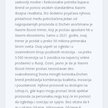
zadovolji modne i funkcionalne potrebe kupaca.
Brend se ponosi visokim standardima Xiaomi
dizajna i kvaliteta, što dodatno pojačava njihovu
privlačnost među potrošačima.Jedan od
najpopularnijih proizvoda iz Enchen asortimana je
Xiaomi Boost trimer, koji je postao apsolutni hit u
Xiaomi ekosistemu. Samo u 2021. godini, ovaj
trimer je prodat u preko 50 miliona primeraka
širom sveta. Ovaj uspeh se ogleda i u
izvanrednom broju pozitivnih recenzija - sa preko
5.500 recenzija sa 5 zvezdica na najvećoj online
prodavnici u Rusiji, Ozon, jasno je da je Xiaomi
Boost trimer postao neizostavan deo
svakodnevnog života mnogih korisnika.Enchen
brend predstavlja kombinaciju kvaliteta, inovacija
i pouzdanosti. Njihovi proizvodi su dostupni na
sshop.rs, gde kupci mogu pronaći širok spektar
proizvoda za personalnu negu koji će im pomoći
da izgledaju i osećaju se sjajno. Bez obzira da li
je u pitanju šišanje, stilizovanje, čišćenje ili