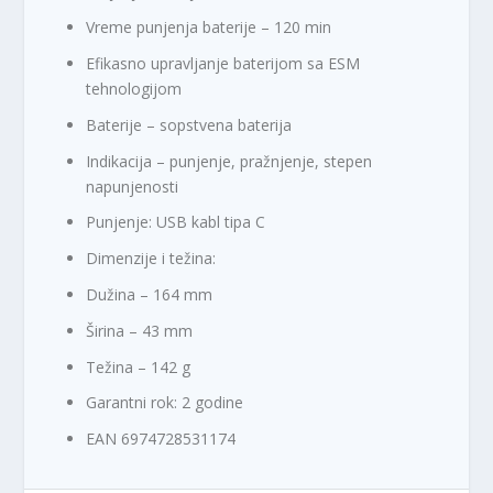
Vreme punjenja baterije – 120 min
Efikasno upravljanje baterijom sa ESM
tehnologijom
Baterije – sopstvena baterija
Indikacija – punjenje, pražnjenje, stepen
napunjenosti
Punjenje: USB kabl tipa C
Dimenzije i težina:
Dužina – 164 mm
Širina – 43 mm
Težina – 142 g
Garantni rok: 2 godine
EAN 6974728531174