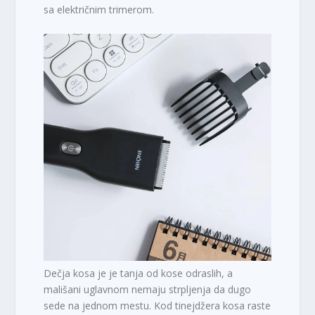
sa električnim trimerom.
Dečja kosa je je tanja od kose odraslih, a
mališani uglavnom nemaju strpljenja da dugo
sede na jednom mestu. Kod tinejdžera kosa raste