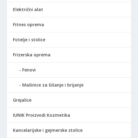
:
0
Električni alat
2
,
.
0
2
0
Fitnes oprema
9
0
R
Fotelje i stolice
,
S
0
D
Frizerska oprema
0
.
Fenovi
R
S
Mašinice za šišanje i brijanje
D
.
Grejalice
IUNIK Proizvodi Kozmetika
Kancelarijske i gejmerske stolice