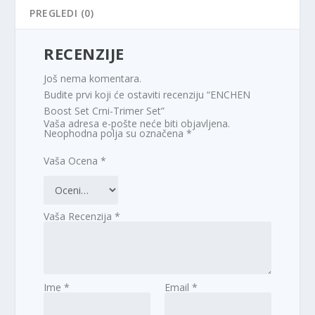
PREGLEDI (0)
RECENZIJE
Još nema komentara.
Budite prvi koji će ostaviti recenziju “ENCHEN
Boost Set Crni-Trimer Set”
Vaša adresa e-pošte neće biti objavljena.
Neophodna polja su označena
*
Vaša Ocena
*
Vaša Recenzija
*
Ime
*
Email
*