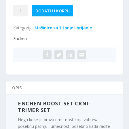
ENCHEN
DODATI U KORPU
Boost
Set
Kategorija:
Mašinice za šišanje i brijanje
Crni-
Trimer
Enchen
Set
količina
OPIS
ENCHEN BOOST SET CRNI-
TRIMER SET
Nega kose je prava umetnost koja zahteva
posebnu pažnju i umešnost, posebno kada radite