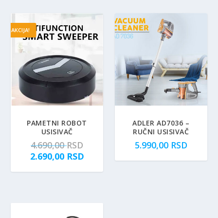
AKCIJA!
PAMETNI ROBOT
ADLER AD7036 –
USISIVAČ
RUČNI USISIVAČ
O
4.690,00
RSD
5.990,00
RSD
r
T
2.690,00
RSD
i
r
g
e
i
n
n
u
a
t