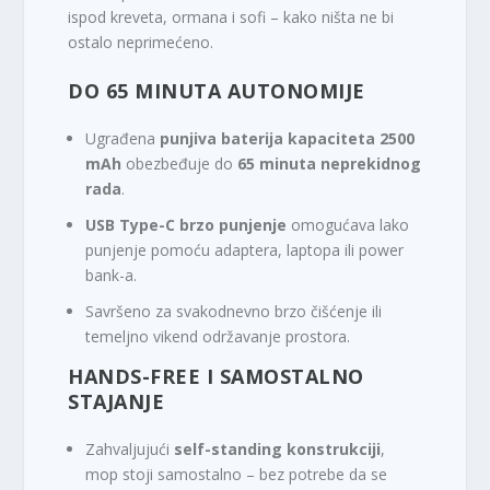
ispod kreveta, ormana i sofi – kako ništa ne bi
ostalo neprimećeno.
DO 65 MINUTA AUTONOMIJE
Ugrađena
punjiva baterija kapaciteta 2500
mAh
obezbeđuje do
65 minuta neprekidnog
rada
.
USB Type-C brzo punjenje
omogućava lako
punjenje pomoću adaptera, laptopa ili power
bank-a.
Savršeno za svakodnevno brzo čišćenje ili
temeljno vikend održavanje prostora.
HANDS-FREE I SAMOSTALNO
STAJANJE
Zahvaljujući
self-standing konstrukciji
,
mop stoji samostalno – bez potrebe da se