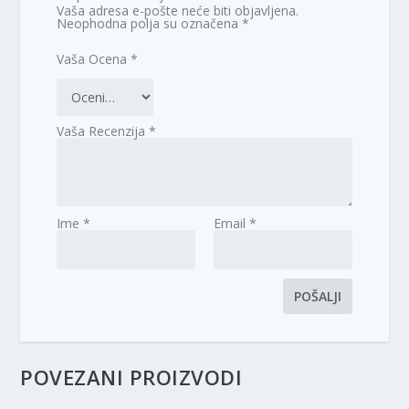
Vaša adresa e-pošte neće biti objavljena.
Neophodna polja su označena
*
Vaša Ocena
*
Vaša Recenzija
*
Ime
*
Email
*
POVEZANI PROIZVODI