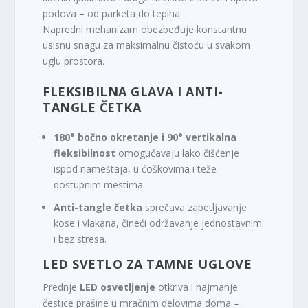
podova – od parketa do tepiha.
Napredni mehanizam obezbeđuje konstantnu
usisnu snagu za maksimalnu čistoću u svakom
uglu prostora.
FLEKSIBILNA GLAVA I ANTI-
TANGLE ČETKA
180° bočno okretanje i 90° vertikalna
fleksibilnost
omogućavaju lako čišćenje
ispod nameštaja, u ćoškovima i teže
dostupnim mestima.
Anti-tangle četka
sprečava zapetljavanje
kose i vlakana, čineći održavanje jednostavnim
i bez stresa.
LED SVETLO ZA TAMNE UGLOVE
Prednje
LED osvetljenje
otkriva i najmanje
čestice prašine u mračnim delovima doma –