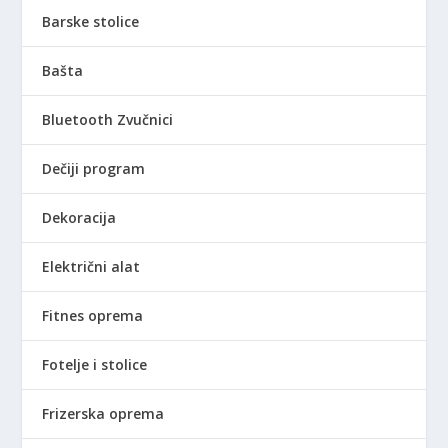
0
D
Barske stolice
0
.
Bašta
R
S
Bluetooth Zvučnici
D
.
Dečiji program
Dekoracija
Električni alat
Fitnes oprema
Fotelje i stolice
Frizerska oprema