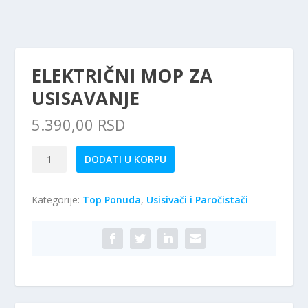
ELEKTRIČNI MOP ZA
USISAVANJE
5.390,00
RSD
Električni
DODATI U KORPU
Mop
Za
Kategorije:
Top Ponuda
,
Usisivači i Paročistači
Usisavanje
količina