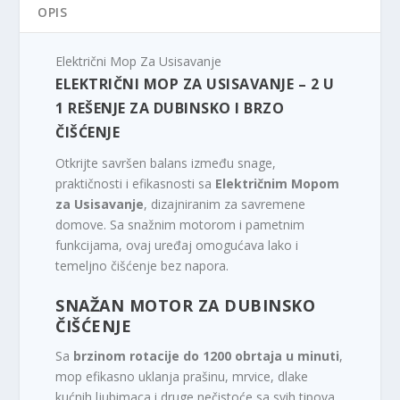
OPIS
Električni Mop Za Usisavanje
ELEKTRIČNI MOP ZA USISAVANJE – 2 U
1 REŠENJE ZA DUBINSKO I BRZO
ČIŠĆENJE
Otkrijte savršen balans između snage,
praktičnosti i efikasnosti sa
Električnim Mopom
za Usisavanje
, dizajniranim za savremene
domove. Sa snažnim motorom i pametnim
funkcijama, ovaj uređaj omogućava lako i
temeljno čišćenje bez napora.
SNAŽAN MOTOR ZA DUBINSKO
ČIŠĆENJE
Sa
brzinom rotacije do 1200 obrtaja u minuti
,
mop efikasno uklanja prašinu, mrvice, dlake
kućnih ljubimaca i druge nečistoće sa svih tipova