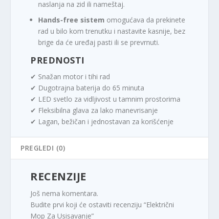
naslanja na zid ili nameštaj.
Hands-free sistem
omogućava da prekinete
rad u bilo kom trenutku i nastavite kasnije, bez
brige da će uređaj pasti ili se prevrnuti.
PREDNOSTI
✔ Snažan motor i tihi rad
✔ Dugotrajna baterija do 65 minuta
✔ LED svetlo za vidljivost u tamnim prostorima
✔ Fleksibilna glava za lako manevrisanje
✔ Lagan, bežičan i jednostavan za korišćenje
PREGLEDI (0)
RECENZIJE
Još nema komentara.
Budite prvi koji će ostaviti recenziju “Električni
Mop Za Usisavanje”