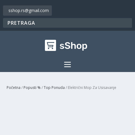
sshop.rs@gmail.com
Početna
/
Popusti %
/
Top Ponuda
/ Električni Mop Za Usisavanje