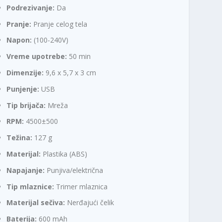
Podrezivanje:
Da
Pranje:
Pranje celog tela
Napon:
(100-240V)
Vreme upotrebe:
50 min
Dimenzije:
9,6 x 5,7 x 3 cm
Punjenje:
USB
Tip brijača:
Mreža
RPM:
4500±500
Težina:
127 g
Materijal:
Plastika (ABS)
Napajanje:
Punjiva/električna
Tip mlaznice:
Trimer mlaznica
Materijal sečiva:
Nerđajući čelik
Baterija:
600 mAh