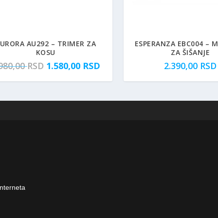
URORA AU292 – TRIMER ZA
ESPERANZA EBC004 – M
KOSU
ZA ŠIŠANJE
O
T
.980,00
RSD
1.580,00
RSD
2.390,00
RSD
r
r
i
e
g
n
i
u
n
t
a
n
l
a
n
c
a
e
c
n
e
a
interneta
n
j
a
e