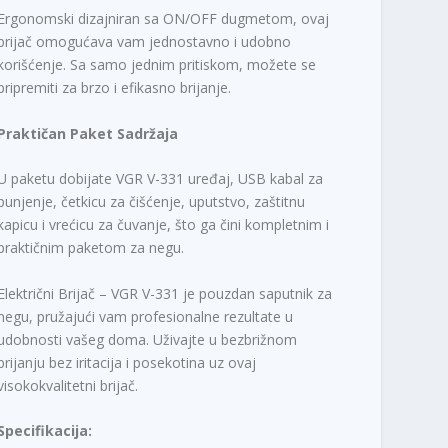
Ergonomski dizajniran sa ON/OFF dugmetom, ovaj
brijač omogućava vam jednostavno i udobno
korišćenje. Sa samo jednim pritiskom, možete se
pripremiti za brzo i efikasno brijanje.
Praktičan Paket Sadržaja
U paketu dobijate VGR V-331 uređaj, USB kabal za
punjenje, četkicu za čišćenje, uputstvo, zaštitnu
kapicu i vrećicu za čuvanje, što ga čini kompletnim i
praktičnim paketom za negu.
Električni Brijač – VGR V-331 je pouzdan saputnik za
negu, pružajući vam profesionalne rezultate u
udobnosti vašeg doma. Uživajte u bezbrižnom
brijanju bez iritacija i posekotina uz ovaj
visokokvalitetni brijač.
Specifikacija: