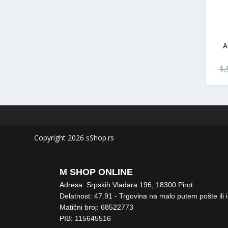
A
1
Copyright 2026 sShop.rs
M SHOP ONLINE
Adresa: Srpskih Vladara 196, 18300 Pirot
Delatnost: 47.91 - Trgovina na malo putem pošte ili 
Matični broj: 68522773
PIB: 115645516