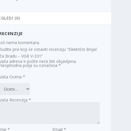
EGLEDI (0)
RECENZIJE
Još nema komentara.
Budite prvi koji će ostaviti recenziju “Električni Brijač
Za Bradu – VGR V-331”
Vaša adresa e-pošte neće biti objavljena.
Neophodna polja su označena
*
Vaša Ocena
*
Vaša Recenzija
*
Ime
*
Email
*