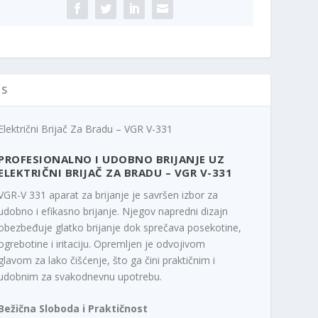
R
n
c
a
e
1
c
n
ičina
e
a
n
j
a
e
IS
j
:
e
1
Električni Brijač Za Bradu – VGR V-331
b
.
i
5
PROFESIONALNO I UDOBNO BRIJANJE UZ
l
9
ELEKTRIČNI BRIJAČ ZA BRADU – VGR V-331
a
0
VGR-V 331 aparat za brijanje je savršen izbor za
:
,
udobno i efikasno brijanje. Njegov napredni dizajn
2
0
obezbeđuje glatko brijanje dok sprečava posekotine,
.
0
ogrebotine i iritaciju. Opremljen je odvojivom
2
glavom za lako čišćenje, što ga čini praktičnim i
9
R
0
S
udobnim za svakodnevnu upotrebu.
,
D
0
.
Bežična Sloboda i Praktičnost