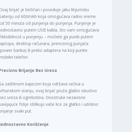
0
Ovaj brijač je bežičan i poseduje jaku litijumsku
R
bateriju od 600mAh koja omogućava radno vreme
S
od 50 minuta od punjenja do punjenja. Punjenje je
D
jednostavno putem USB kabla, što vam omogućava
.
fleksibilnost u punjenju – možete ga puniti putem
laptopa, desktop računara, prenosnog punjača
(power banka) ili preko adaptera na koji punite
mobilni telefon.
Precizno Brijanje Bez Ureza
Sa zaštitnom kapicom koja održava sečiva u
vrhunskom stanju, ovaj brijač pruža glatko iskustvo
bez ureza ili ogrebotina. Dvostruke nezavisne
savijajuće folije oblikuju vaše lice za glatko i udobno
brijanje svaki put.
Jednostavno Korišćenje