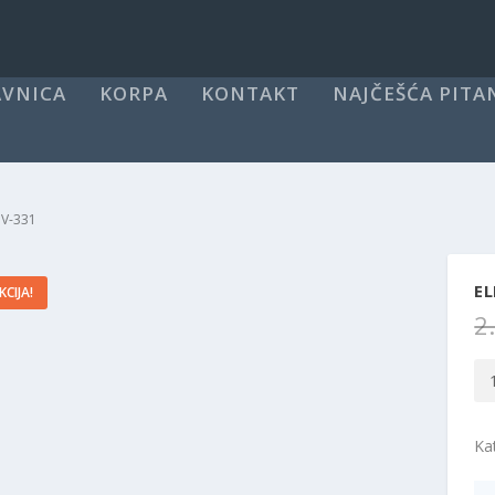
VNICA
KORPA
KONTAKT
NAJČEŠĆA PITA
R V-331
EL
KCIJA!
2
Ele
Bri
Za
Ka
Br
-