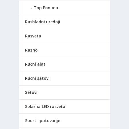
Top Ponuda
Rashladni uređaji
Rasveta
Razno
Ručni alat
Ručni satovi
Setovi
Solarna LED rasveta
Sport i putovanje