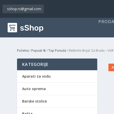
sshop.rs@gmail.com
PRODA
Početna
/
Popusti %
/
Top Ponuda
/ Električni Brijač Za Bradu – VG
KATEGORIJE
A
Aparati za vodu
Auto oprema
Barske stolice
Bašta