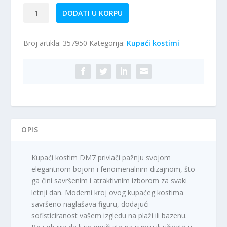
Dvodelni
DODATI U KORPU
kupaći
kostim
Broj artikla:
357950
Kategorija:
Kupaći kostimi
DM7
količina
OPIS
Kupaći kostim DM7 privlači pažnju svojom
elegantnom bojom i fenomenalnim dizajnom, što
ga čini savršenim i atraktivnim izborom za svaki
letnji dan. Moderni kroj ovog kupaćeg kostima
savršeno naglašava figuru, dodajući
sofisticiranost vašem izgledu na plaži ili bazenu.