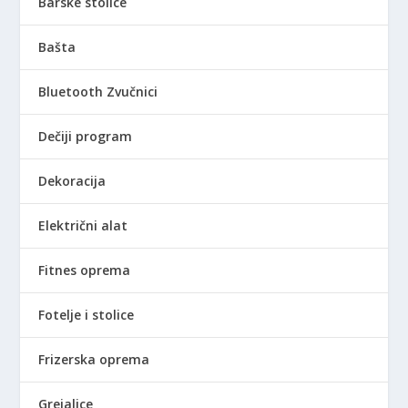
Barske stolice
Bašta
Bluetooth Zvučnici
Dečiji program
Dekoracija
Električni alat
Fitnes oprema
Fotelje i stolice
Frizerska oprema
Grejalice