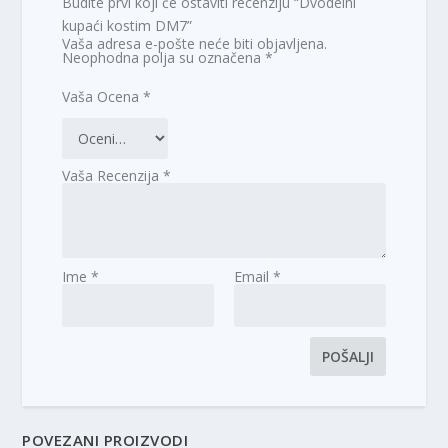
Budite prvi koji će ostaviti recenziju “Dvodelni
kupaći kostim DM7”
Vaša adresa e-pošte neće biti objavljena.
Neophodna polja su označena
*
Vaša Ocena
*
Vaša Recenzija
*
Ime
*
Email
*
POVEZANI PROIZVODI