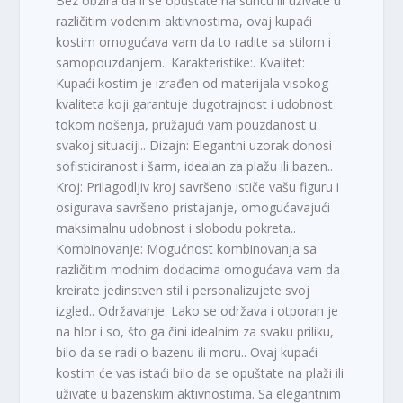
Bez obzira da li se opuštate na suncu ili uživate u
različitim vodenim aktivnostima, ovaj kupaći
kostim omogućava vam da to radite sa stilom i
samopouzdanjem.. Karakteristike:. Kvalitet:
Kupaći kostim je izrađen od materijala visokog
kvaliteta koji garantuje dugotrajnost i udobnost
tokom nošenja, pružajući vam pouzdanost u
svakoj situaciji.. Dizajn: Elegantni uzorak donosi
sofisticiranost i šarm, idealan za plažu ili bazen..
Kroj: Prilagodljiv kroj savršeno ističe vašu figuru i
osigurava savršeno pristajanje, omogućavajući
maksimalnu udobnost i slobodu pokreta..
Kombinovanje: Mogućnost kombinovanja sa
različitim modnim dodacima omogućava vam da
kreirate jedinstven stil i personalizujete svoj
izgled.. Održavanje: Lako se održava i otporan je
na hlor i so, što ga čini idealnim za svaku priliku,
bilo da se radi o bazenu ili moru.. Ovaj kupaći
kostim će vas istaći bilo da se opuštate na plaži ili
uživate u bazenskim aktivnostima. Sa elegantnim