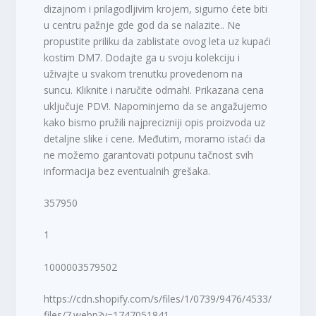
dizajnom i prilagodljivim krojem, sigurno ćete biti
u centru pažnje gde god da se nalazite.. Ne
propustite priliku da zablistate ovog leta uz kupaći
kostim DM7. Dodajte ga u svoju kolekciju i
uživajte u svakom trenutku provedenom na
suncu. Kliknite i naručite odmah!. Prikazana cena
uključuje PDV!. Napominjemo da se angažujemo
kako bismo pružili najprecizniji opis proizvoda uz
detaljne slike i cene. Međutim, moramo istaći da
ne možemo garantovati potpunu tačnost svih
informacija bez eventualnih grešaka.
357950
1
1000003579502
https://cdn.shopify.com/s/files/1/0739/9476/4533/
files/7.webp?v=1747051841