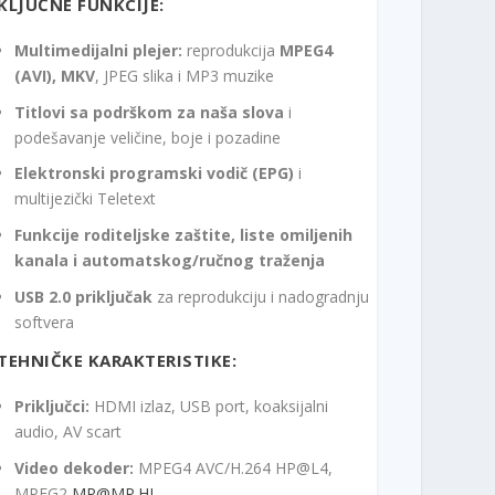
KLJUČNE FUNKCIJE:
Multimedijalni plejer:
reprodukcija
MPEG4
(AVI), MKV
, JPEG slika i MP3 muzike
Titlovi sa podrškom za naša slova
i
podešavanje veličine, boje i pozadine
Elektronski programski vodič (EPG)
i
multijezički Teletext
Funkcije roditeljske zaštite, liste omiljenih
kanala i automatskog/ručnog traženja
USB 2.0 priključak
za reprodukciju i nadogradnju
softvera
TEHNIČKE KARAKTERISTIKE:
Priključci:
HDMI izlaz, USB port, koaksijalni
audio, AV scart
Video dekoder:
MPEG4 AVC/H.264 HP@L4,
MPEG2
MP@MP.HL