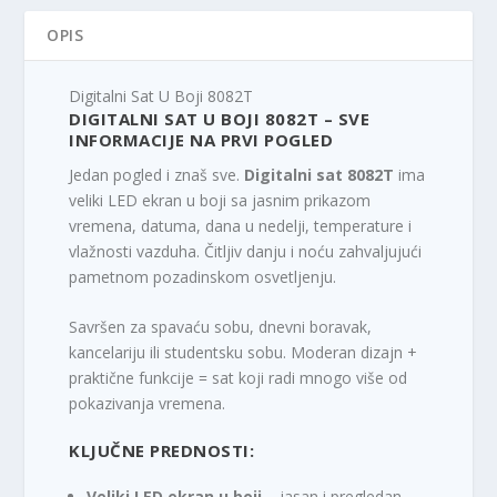
n
j
a
e
OPIS
j
:
e
1
Digitalni Sat U Boji 8082T
b
.
DIGITALNI SAT U BOJI 8082T – SVE
i
5
INFORMACIJE NA PRVI POGLED
l
9
Jedan pogled i znaš sve.
Digitalni sat 8082T
ima
a
0
veliki LED ekran u boji sa jasnim prikazom
:
,
vremena, datuma, dana u nedelji, temperature i
2
0
vlažnosti vazduha. Čitljiv danju i noću zahvaljujući
.
0
pametnom pozadinskom osvetljenju.
4
9
R
0
S
Savršen za spavaću sobu, dnevni boravak,
,
D
kancelariju ili studentsku sobu. Moderan dizajn +
0
.
praktične funkcije = sat koji radi mnogo više od
0
pokazivanja vremena.
R
KLJUČNE PREDNOSTI:
S
Veliki LED ekran u boji
– jasan i pregledan