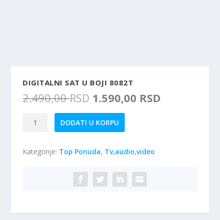
DIGITALNI SAT U BOJI 8082T
O
T
2.490,00
RSD
1.590,00
RSD
r
r
i
e
Digitalni
DODATI U KORPU
g
n
Sat
i
u
U
n
t
Kategorije:
Top Ponuda
,
Tv,audio,video
Boji
a
n
8082T
l
a
količina
n
c
a
e
c
n
e
a