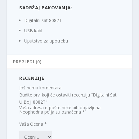
SADRŽAJ PAKOVANJA:
Digitalni sat 8082T
USB kabl
Uputstvo za upotrebu
PREGLEDI (0)
RECENZIJE
Još nema komentara.
Budite prvi koji će ostaviti recenziju “Digitalni Sat
U Boji 8082T”
Vaša adresa e-pošte neće biti objavljena.
Neophodna polja su označena
*
Vaša Ocena
*