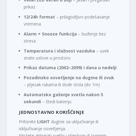
D
.
prikaz
12/24h format
– prilagodljivo podešavanje
vremena
Alarm + Snooze funkcija
– buđenje bez
stresa
Temperatura i vlažnost vazduha
– uvek
znate uslove u prostoru
Prikaz datuma (2002–2099) i dana u nedelji
Pozadinsko osvetljenje na dugme ili zvuk
– pljesak rukama ili dodir stola (do 1m)
Automatsko gašenje svetla nakon 5
sekundi
– štedi bateriju
JEDNOSTAVNO KORIŠĆENJE
Pritisnite
LIGHT
dugme za uključivanje ili
isključivanje osvetljenja.
Možete aktivirati svetlo i pljeskom ili laganim