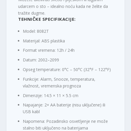
udarcem o sto – idealno noću kada ne želite da
tražite dugme.
TEHNIČKE SPECIFIKACIJE:
Model: 8082T
Materijal: ABS plastika
Format vremena: 12h / 24h
Datum: 2002–2099
Opseg temperature: 0°C – 50°C (32°F – 122°F)
Funkcije: Alarm, Snooze, temperatura,
vlažnost, vremenska prognoza
Dimenzije: 14.5 × 11 × 5.5 cm
Napajanje: 2× AA baterije (nisu uključene) ili
USB kabl
Napomena: Pozadinsko osvetljenje ne može
stalno biti uključeno na baterijama