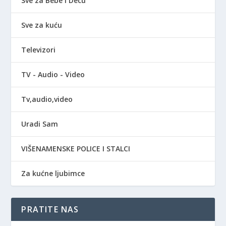
Sve za Bebe i Decu
Sve za kuću
Televizori
TV - Audio - Video
Tv,audio,video
Uradi Sam
VIŠENAMENSKE POLICE I STALCI
Za kućne ljubimce
PRATITE NAS