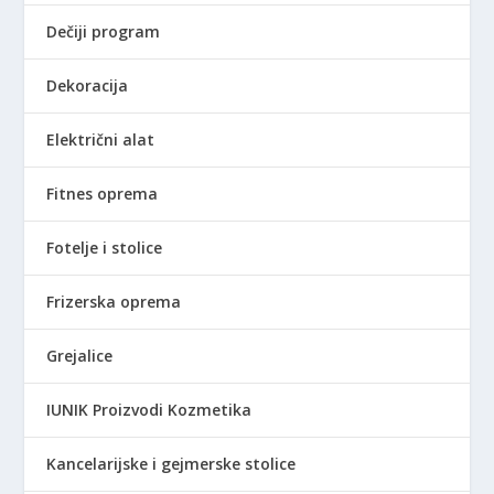
D
Dečiji program
.
Dekoracija
Električni alat
Fitnes oprema
Fotelje i stolice
Frizerska oprema
Grejalice
IUNIK Proizvodi Kozmetika
Kancelarijske i gejmerske stolice