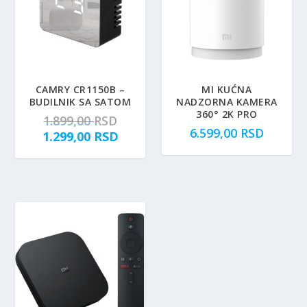
CAMRY CR1150B –
MI KUĆNA
BUDILNIK SA SATOM
NADZORNA KAMERA
360° 2K PRO
O
1.899,00
RSD
6.599,00
RSD
r
T
1.299,00
RSD
i
r
g
e
i
n
n
u
a
t
l
n
n
a
a
c
c
e
e
n