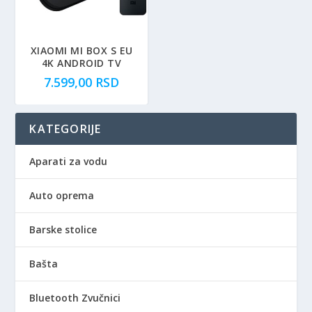
n
a
a
j
j
e
e
:
XIAOMI MI BOX S EU
4K ANDROID TV
b
1
7.599,00
RSD
i
.
l
2
a
9
KATEGORIJE
:
9
1
,
.
0
Aparati za vodu
8
0
9
Auto oprema
9
R
,
S
Barske stolice
0
D
0
.
Bašta
R
Bluetooth Zvučnici
S