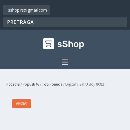
sshop.rs@gmail.com
Početna
/
Popusti %
/
Top Ponuda
/ Digitalni Sat U Boji 8082T
AKCIJA!