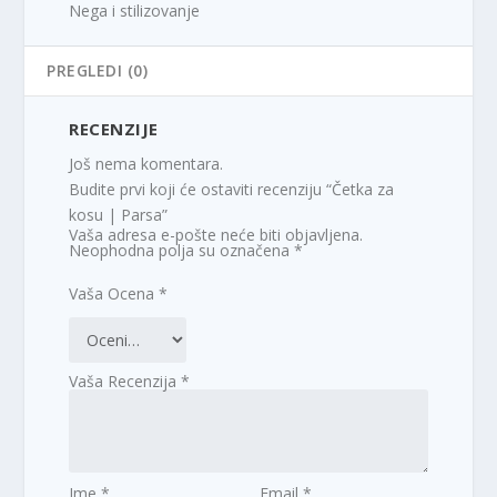
Nega i stilizovanje
PREGLEDI (0)
RECENZIJE
Još nema komentara.
Budite prvi koji će ostaviti recenziju “Četka za
kosu | Parsa”
Vaša adresa e-pošte neće biti objavljena.
Neophodna polja su označena
*
Vaša Ocena
*
Vaša Recenzija
*
Ime
*
Email
*