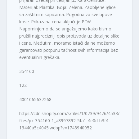
prijatan osećaj pri češljanju.. Karakteristike:.
Materijal: Plastika. Boja: Zelena. Zaobljene iglice
sa zaštitnim kapicama. Pogodna za sve tipove
kose. Prikazana cena uključuje PDV!.
Napominjemo da se angažujemo kako bismo
pružili najprecizniji opis proizvoda uz detaljne slike
i cene. Međutim, moramo istaći da ne možemo
garantovati potpunu tačnost svih informacija bez
eventualnih grešaka.
354160
122
4001065637268
https://cdn.shopify.com/s/files/1/0739/9476/4533/
files/px-354160-1_a8997892-5fa1-4e0d-b3f4-
13440a5c4045.webp?v=1748940952