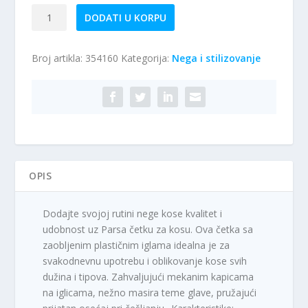
Četka
DODATI U KORPU
za
kosu
Broj artikla:
354160
Kategorija:
Nega i stilizovanje
|
Parsa
količina
OPIS
Dodajte svojoj rutini nege kose kvalitet i
udobnost uz Parsa četku za kosu. Ova četka sa
zaobljenim plastičnim iglama idealna je za
svakodnevnu upotrebu i oblikovanje kose svih
dužina i tipova. Zahvaljujući mekanim kapicama
na iglicama, nežno masira teme glave, pružajući