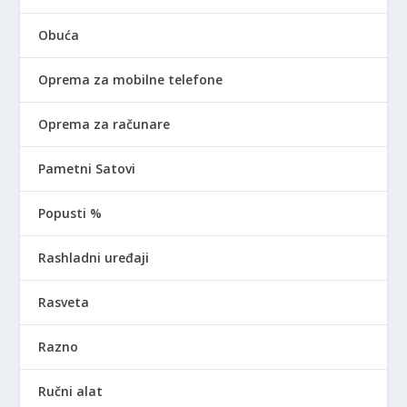
Obuća
Oprema za mobilne telefone
Oprema za računare
Pametni Satovi
Popusti %
Rashladni uređaji
Rasveta
Razno
Ručni alat