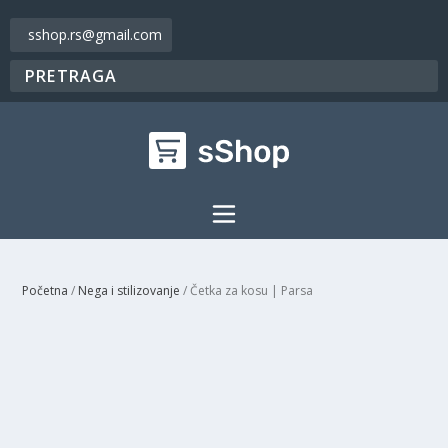
sshop.rs@gmail.com
Početna
/
Nega i stilizovanje
/ Četka za kosu | Parsa