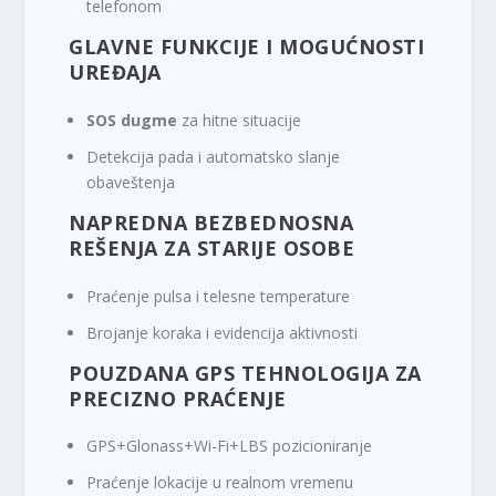
telefonom
GLAVNE FUNKCIJE I MOGUĆNOSTI
UREĐAJA
SOS dugme
za hitne situacije
Detekcija pada i automatsko slanje
obaveštenja
NAPREDNA BEZBEDNOSNA
REŠENJA ZA STARIJE OSOBE
Praćenje pulsa i telesne temperature
Brojanje koraka i evidencija aktivnosti
POUZDANA GPS TEHNOLOGIJA ZA
PRECIZNO PRAĆENJE
GPS+Glonass+Wi-Fi+LBS pozicioniranje
Praćenje lokacije u realnom vremenu