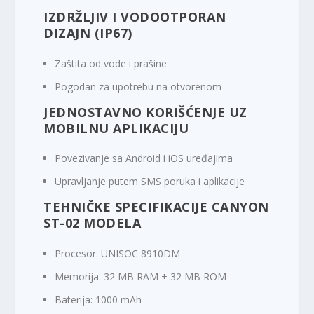
IZDRŽLJIV I VODOOTPORAN
DIZAJN (IP67)
Zaštita od vode i prašine
Pogodan za upotrebu na otvorenom
JEDNOSTAVNO KORIŠĆENJE UZ
MOBILNU APLIKACIJU
Povezivanje sa Android i iOS uređajima
Upravljanje putem SMS poruka i aplikacije
TEHNIČKE SPECIFIKACIJE CANYON
ST-02 MODELA
Procesor: UNISOC 8910DM
Memorija: 32 MB RAM + 32 MB ROM
Baterija: 1000 mAh