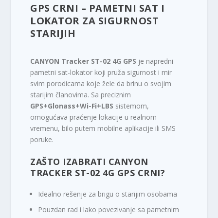
GPS CRNI – PAMETNI SAT I
LOKATOR ZA SIGURNOST
STARIJIH
CANYON Tracker ST-02 4G GPS
je napredni
pametni sat-lokator koji pruža sigurnost i mir
svim porodicama koje žele da brinu o svojim
starijim članovima. Sa preciznim
GPS+Glonass+Wi-Fi+LBS
sistemom,
omogućava praćenje lokacije u realnom
vremenu, bilo putem mobilne aplikacije ili SMS
poruke.
ZAŠTO IZABRATI CANYON
TRACKER ST-02 4G GPS CRNI?
Idealno rešenje za brigu o starijim osobama
Pouzdan rad i lako povezivanje sa pametnim