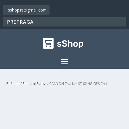
sshop.rs@gmail.com
Početna
/
Pametni Satovi
/ CANYON Tracker ST-02 4G GPS Crni