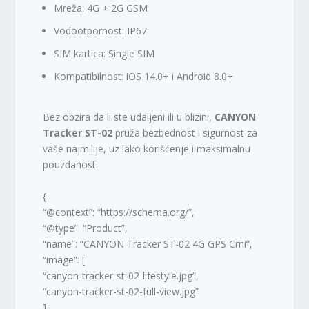
Mreža: 4G + 2G GSM
Vodootpornost: IP67
SIM kartica: Single SIM
Kompatibilnost: iOS 14.0+ i Android 8.0+
Bez obzira da li ste udaljeni ili u blizini,
CANYON
Tracker ST-02
pruža bezbednost i sigurnost za
vaše najmilije, uz lako korišćenje i maksimalnu
pouzdanost.
{
“@context”: “https://schema.org/”,
“@type”: “Product”,
“name”: “CANYON Tracker ST-02 4G GPS Crni”,
“image”: [
“canyon-tracker-st-02-lifestyle.jpg”,
“canyon-tracker-st-02-full-view.jpg”
],