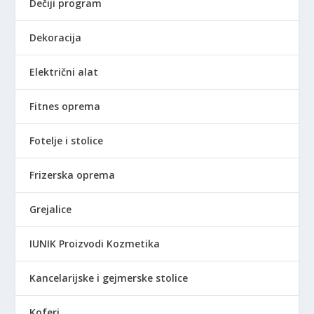
Dečiji program
i
.
l
6
Dekoracija
a
9
:
0
Električni alat
4
,
.
0
2
0
Fitnes oprema
9
0
R
Fotelje i stolice
,
S
0
D
Frizerska oprema
0
.
Grejalice
R
S
IUNIK Proizvodi Kozmetika
D
.
Kancelarijske i gejmerske stolice
Koferi