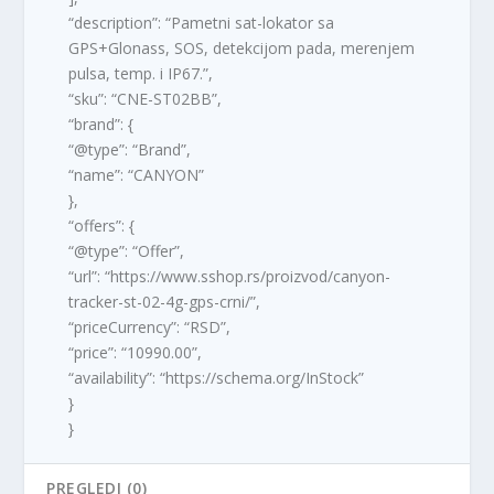
“description”: “Pametni sat-lokator sa
GPS+Glonass, SOS, detekcijom pada, merenjem
pulsa, temp. i IP67.”,
“sku”: “CNE-ST02BB”,
“brand”: {
“@type”: “Brand”,
“name”: “CANYON”
},
“offers”: {
“@type”: “Offer”,
“url”: “https://www.sshop.rs/proizvod/canyon-
tracker-st-02-4g-gps-crni/”,
“priceCurrency”: “RSD”,
“price”: “10990.00”,
“availability”: “https://schema.org/InStock”
}
}
PREGLEDI (0)