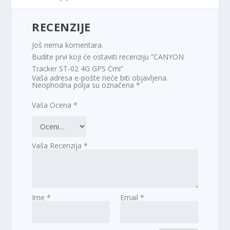
RECENZIJE
Još nema komentara.
Budite prvi koji će ostaviti recenziju “CANYON
Tracker ST-02 4G GPS Crni”
Vaša adresa e-pošte neće biti objavljena.
Neophodna polja su označena
*
Vaša Ocena
*
Vaša Recenzija
*
Ime
*
Email
*