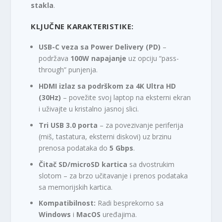
R
stakla
.
S
D
KLJUČNE KARAKTERISTIKE:
.
USB-C veza sa Power Delivery (PD)
–
podržava
100W napajanje
uz opciju “pass-
through” punjenja.
HDMI izlaz sa podrškom za 4K Ultra HD
(30Hz)
– povežite svoj laptop na eksterni ekran
i uživajte u kristalno jasnoj slici.
Tri USB 3.0 porta
– za povezivanje periferija
(miš, tastatura, eksterni diskovi) uz brzinu
prenosa podataka do
5 Gbps
.
Čitač SD/microSD kartica
sa dvostrukim
slotom – za brzo učitavanje i prenos podataka
sa memorijskih kartica.
Kompatibilnost:
Radi besprekorno sa
Windows
i
MacOS
uređajima.