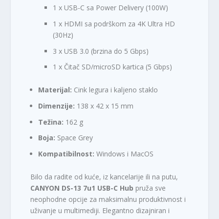
1 x USB-C sa Power Delivery (100W)
1 x HDMI sa podrškom za 4K Ultra HD
(30Hz)
3 x USB 3.0 (brzina do 5 Gbps)
1 x Čitač SD/microSD kartica (5 Gbps)
Materijal:
Cink legura i kaljeno staklo
Dimenzije:
138 x 42 x 15 mm
Težina:
162 g
Boja:
Space Grey
Kompatibilnost:
Windows i MacOS
Bilo da radite od kuće, iz kancelarije ili na putu,
CANYON DS-13 7u1 USB-C Hub
pruža sve
neophodne opcije za maksimalnu produktivnost i
uživanje u multimediji. Elegantno dizajniran i