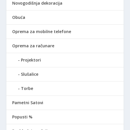
Novogodišnja dekoracija
Obuća
Oprema za mobilne telefone
Oprema za računare
Projektori
Slušalice
Torbe
Pametni Satovi
Popusti %