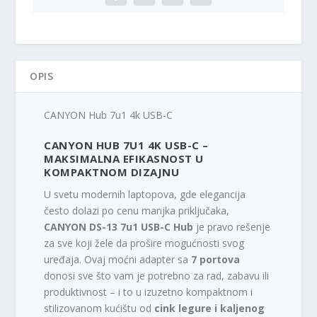
c
n
e
a
n
j
a
e
j
:
OPIS
e
4
b
.
i
9
CANYON Hub 7u1 4k USB-C
l
9
a
0
CANYON HUB 7U1 4K USB-C –
:
,
MAKSIMALNA EFIKASNOST U
KOMPAKTNOM DIZAJNU
5
0
.
0
U svetu modernih laptopova, gde elegancija
9
često dolazi po cenu manjka priključaka,
9
R
CANYON DS-13 7u1 USB-C Hub
je pravo rešenje
0
S
za sve koji žele da prošire mogućnosti svog
,
D
uređaja. Ovaj moćni adapter sa
7 portova
0
.
donosi sve što vam je potrebno za rad, zabavu ili
0
produktivnost – i to u izuzetno kompaktnom i
stilizovanom kućištu od
cink legure i kaljenog