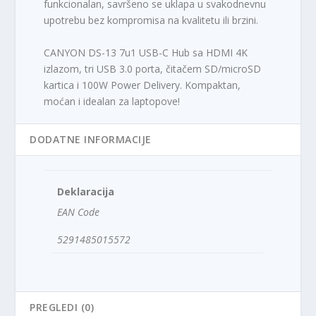
funkcionalan, savršeno se uklapa u svakodnevnu
upotrebu bez kompromisa na kvalitetu ili brzini.
CANYON DS-13 7u1 USB-C Hub sa HDMI 4K
izlazom, tri USB 3.0 porta, čitačem SD/microSD
kartica i 100W Power Delivery. Kompaktan,
moćan i idealan za laptopove!
DODATNE INFORMACIJE
Deklaracija
EAN Code
5291485015572
PREGLEDI (0)