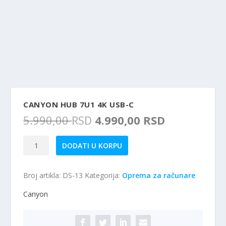
CANYON HUB 7U1 4K USB-C
O
T
5.990,00
RSD
4.990,00
RSD
r
r
i
e
CANYON
DODATI U KORPU
g
n
Hub
i
u
7u1
n
t
Broj artikla:
DS-13
Kategorija:
Oprema za računare
4k
a
n
USB-
Canyon
l
a
C
n
c
količina
a
e