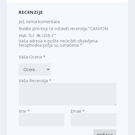
RECENZIJE
Još nema komentara.
Budite prvi koji će ostaviti recenziju “CANYON
Hub 7u1 4k USB-C”
Vaša adresa e-pošte neće biti objavljena.
Neophodna polja su označena
*
Vaša Ocena
*
Vaša Recenzija
*
Ime
*
Email
*