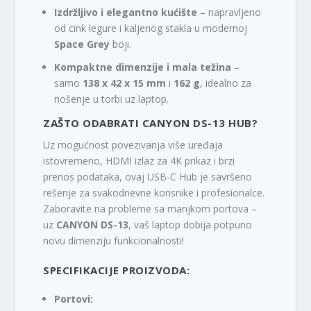
Izdržljivo i elegantno kućište
– napravljeno
od cink legure i kaljenog stakla u modernoj
Space Grey
boji.
Kompaktne dimenzije i mala težina
–
samo
138 x 42 x 15 mm
i
162 g
, idealno za
nošenje u torbi uz laptop.
ZAŠTO ODABRATI CANYON DS-13 HUB?
Uz mogućnost povezivanja više uređaja
istovremeno, HDMI izlaz za 4K prikaz i brzi
prenos podataka, ovaj USB-C Hub je savršeno
rešenje za svakodnevne korisnike i profesionalce.
Zaboravite na probleme sa manjkom portova –
uz
CANYON DS-13
, vaš laptop dobija potpuno
novu dimenziju funkcionalnosti!
SPECIFIKACIJE PROIZVODA:
Portovi: