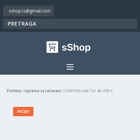
sshop.rs@gmail.com
Početna
/
Oprema za računare
/ CANYON Hub 7u1 4k USB-C
AKCIJA!