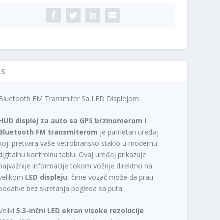
splejom
ičina
IS
Bluetooth FM Transmiter Sa LED Displejom
HUD displej za auto sa GPS brzinomerom i
Bluetooth FM transmiterom
je pametan uređaj
koji pretvara vaše vetrobransko staklo u modernu
digitalnu kontrolnu tablu. Ovaj uređaj prikazuje
najvažnije informacije tokom vožnje direktno na
velikom
LED displeju
, čime vozač može da prati
podatke bez skretanja pogleda sa puta.
Veliki
5.3-inčni LED ekran visoke rezolucije