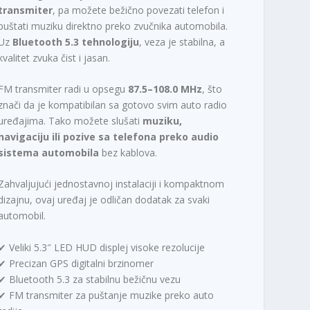
transmiter
, pa možete bežično povezati telefon i
puštati muziku direktno preko zvučnika automobila.
Uz
Bluetooth 5.3 tehnologiju
, veza je stabilna, a
kvalitet zvuka čist i jasan.
FM transmiter radi u opsegu
87.5–108.0 MHz
, što
znači da je kompatibilan sa gotovo svim auto radio
uređajima. Tako možete slušati
muziku,
navigaciju ili pozive sa telefona preko audio
sistema automobila
bez kablova.
Zahvaljujući jednostavnoj instalaciji i kompaktnom
dizajnu, ovaj uređaj je odličan dodatak za svaki
automobil.
✔ Veliki 5.3″ LED HUD displej visoke rezolucije
✔ Precizan GPS digitalni brzinomer
✔ Bluetooth 5.3 za stabilnu bežičnu vezu
✔ FM transmiter za puštanje muzike preko auto