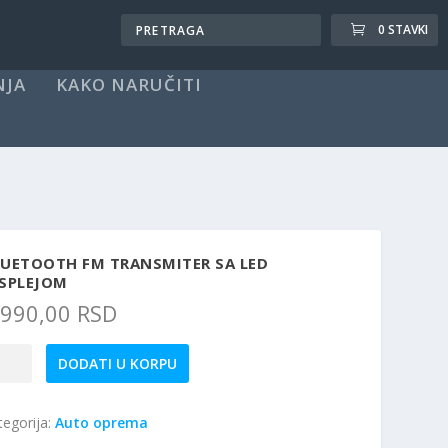
0 STAVKI
NJA
KAKO NARUČITI
LUETOOTH FM TRANSMITER SA LED
ISPLEJOM
.990,00
RSD
uetooth
DODATI U KORPU
M
ansmiter
tegorija:
Auto oprema
D