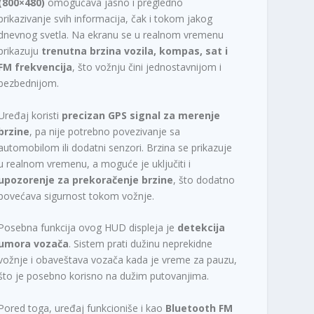
(800×480)
omogućava jasno i pregledno
prikazivanje svih informacija, čak i tokom jakog
dnevnog svetla. Na ekranu se u realnom vremenu
prikazuju
trenutna brzina vozila, kompas, sat i
FM frekvencija
, što vožnju čini jednostavnijom i
bezbednijom.
Uređaj koristi
precizan GPS signal za merenje
brzine
, pa nije potrebno povezivanje sa
automobilom ili dodatni senzori. Brzina se prikazuje
u realnom vremenu, a moguće je uključiti i
upozorenje za prekoračenje brzine
, što dodatno
povećava sigurnost tokom vožnje.
Posebna funkcija ovog HUD displeja je
detekcija
umora vozača
. Sistem prati dužinu neprekidne
vožnje i obaveštava vozača kada je vreme za pauzu,
što je posebno korisno na dužim putovanjima.
Pored toga, uređaj funkcioniše i kao
Bluetooth FM