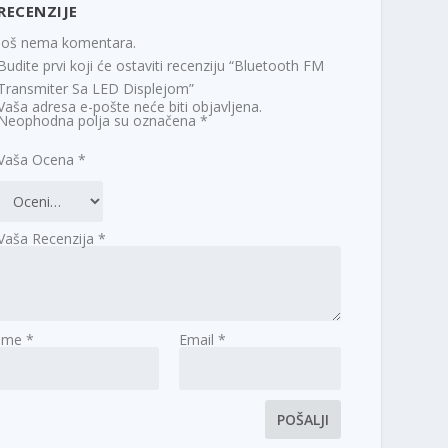
RECENZIJE
Još nema komentara.
Budite prvi koji će ostaviti recenziju “Bluetooth FM
Transmiter Sa LED Displejom”
Vaša adresa e-pošte neće biti objavljena.
Neophodna polja su označena
*
Vaša Ocena
*
Vaša Recenzija
*
Ime
*
Email
*