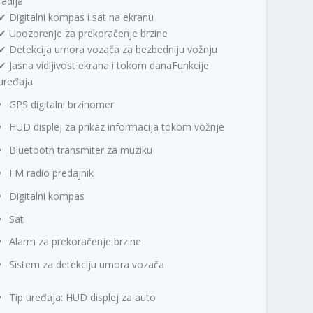
radija
✔ Digitalni kompas i sat na ekranu
✔ Upozorenje za prekoračenje brzine
✔ Detekcija umora vozača za bezbedniju vožnju
✔ Jasna vidljivost ekrana i tokom danaFunkcije
uređaja
GPS digitalni brzinomer
HUD displej za prikaz informacija tokom vožnje
Bluetooth transmiter za muziku
FM radio predajnik
Digitalni kompas
Sat
Alarm za prekoračenje brzine
Sistem za detekciju umora vozača
Tip uređaja: HUD displej za auto