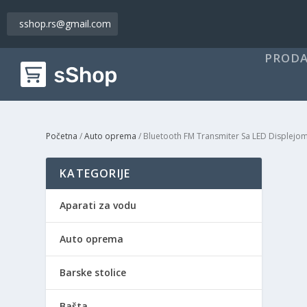
sshop.rs@gmail.com
PRODA
Početna
/
Auto oprema
/ Bluetooth FM Transmiter Sa LED Displejo
KATEGORIJE
Aparati za vodu
Auto oprema
Barske stolice
Bašta