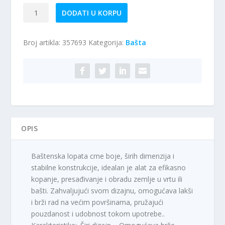
Baštenska
DODATI U KORPU
lopata
crna
Broj artikla:
357693
Kategorija:
Bašta
šira
količina
OPIS
Baštenska lopata crne boje, širih dimenzija i
stabilne konstrukcije, idealan je alat za efikasno
kopanje, presađivanje i obradu zemlje u vrtu ili
bašti. Zahvaljujući svom dizajnu, omogućava lakši
i brži rad na većim površinama, pružajući
pouzdanost i udobnost tokom upotrebe..