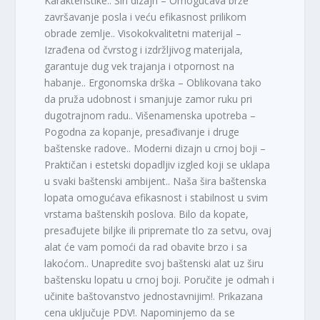
Karakteristike:. Širi dizajn – Omogućava brže
završavanje posla i veću efikasnost prilikom
obrade zemlje.. Visokokvalitetni materijal –
Izrađena od čvrstog i izdržljivog materijala,
garantuje dug vek trajanja i otpornost na
habanje.. Ergonomska drška – Oblikovana tako
da pruža udobnost i smanjuje zamor ruku pri
dugotrajnom radu.. Višenamenska upotreba –
Pogodna za kopanje, presađivanje i druge
baštenske radove.. Moderni dizajn u crnoj boji –
Praktičan i estetski dopadljiv izgled koji se uklapa
u svaki baštenski ambijent.. Naša šira baštenska
lopata omogućava efikasnost i stabilnost u svim
vrstama baštenskih poslova. Bilo da kopate,
presađujete biljke ili pripremate tlo za setvu, ovaj
alat će vam pomoći da rad obavite brzo i sa
lakoćom.. Unapredite svoj baštenski alat uz širu
baštensku lopatu u crnoj boji. Poručite je odmah i
učinite baštovanstvo jednostavnijim!. Prikazana
cena uključuje PDV!. Napominjemo da se