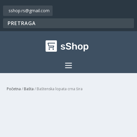
sshop.rs@gmail.com
Početna
/
Bašta
/ Baštenska lopata crna šira