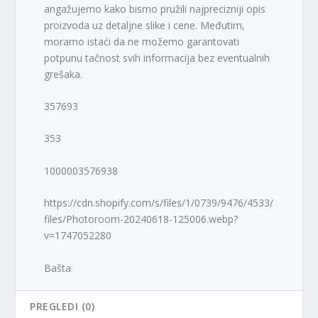
angažujemo kako bismo pružili najprecizniji opis
proizvoda uz detaljne slike i cene. Međutim,
moramo istaći da ne možemo garantovati
potpunu tačnost svih informacija bez eventualnih
grešaka.
357693
353
1000003576938
https://cdn.shopify.com/s/files/1/0739/9476/4533/
files/Photoroom-20240618-125006.webp?
v=1747052280
Bašta
PREGLEDI (0)