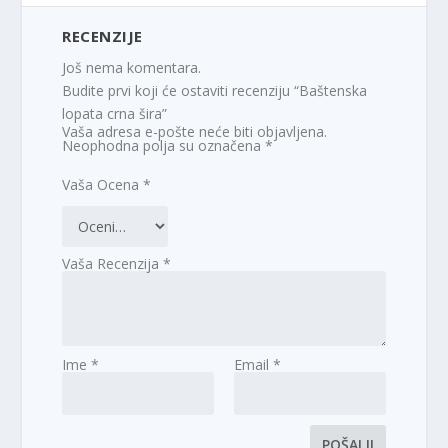
RECENZIJE
Još nema komentara.
Budite prvi koji će ostaviti recenziju “Baštenska
lopata crna šira”
Vaša adresa e-pošte neće biti objavljena.
Neophodna polja su označena
*
Vaša Ocena
*
Vaša Recenzija
*
Ime
*
Email
*