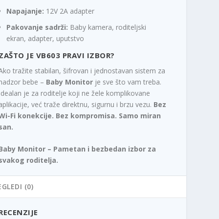
Napajanje:
12V 2A adapter
Pakovanje sadrži:
Baby kamera, roditeljski
ekran, adapter, uputstvo
ZAŠTO JE VB603 PRAVI IZBOR?
Ako tražite stabilan, šifrovan i jednostavan sistem za
nadzor bebe –
Baby Monitor
je sve što vam treba.
Idealan je za roditelje koji ne žele komplikovane
aplikacije, već traže direktnu, sigurnu i brzu vezu.
Bez
Wi-Fi konekcije. Bez kompromisa. Samo miran
san.
Baby Monitor – Pametan i bezbedan izbor za
svakog roditelja.
EGLEDI (0)
RECENZIJE