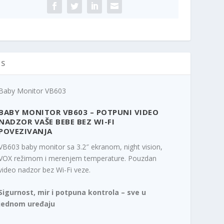
IS
Baby Monitor VB603
BABY MONITOR VB603 – POTPUNI VIDEO
NADZOR VAŠE BEBE BEZ WI-FI
POVEZIVANJA
VB603 baby monitor sa 3.2″ ekranom, night vision,
VOX režimom i merenjem temperature. Pouzdan
video nadzor bez Wi-Fi veze.
Sigurnost, mir i potpuna kontrola – sve u
jednom uređaju