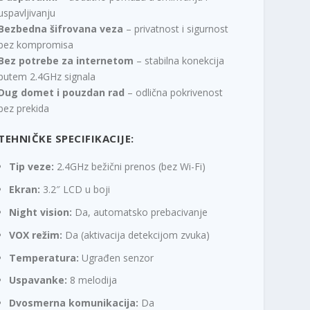
uspavljivanju
Bezbedna šifrovana veza
– privatnost i sigurnost
bez kompromisa
Bez potrebe za internetom
– stabilna konekcija
putem 2.4GHz signala
Dug domet i pouzdan rad
– odlična pokrivenost
bez prekida
TEHNIČKE SPECIFIKACIJE:
Tip veze:
2.4GHz bežični prenos (bez Wi-Fi)
Ekran:
3.2″ LCD u boji
Night vision:
Da, automatsko prebacivanje
VOX režim:
Da (aktivacija detekcijom zvuka)
Temperatura:
Ugrađen senzor
Uspavanke:
8 melodija
Dvosmerna komunikacija:
Da