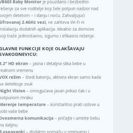
VB603 Baby Monitor
je pouzdano i bezbedno
rešenje za sve roditelje koji žele potpun nadzor nad
svojim detetom – i danju i noću. Zahvaljujući
šifrovanoj 2.4GHz vezi
, ne zahteva Wi-Fi ni
instalaciju dodatnih aplikacija. Idealno za domove
koji traže jednostavno, sigurno i efikasno rešenje.
GLAVNE FUNKCIJE KOJE OLAKŠAVAJU
SVAKODNEVICU:
3.2″ HD ekran
– jasna i detaljna slika bebe u
realnom vremenu
VOX režim
– štedi bateriju, aktivira ekran samo kada
se detektuje zvuk
Night Vision
– omogućava jasan prikaz čak i u
potpunom mraku
Merenje temperature
– konstantno prati uslove u
sobi vaše bebe
Dvosmerna komunikacija
– pričajte i umirite bebu
na daljinu
8 uspavanki
– dodatno pomažu u smirivanju i