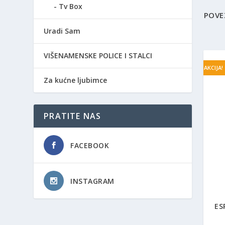
Tv Box
POVE
Uradi Sam
VIŠENAMENSKE POLICE I STALCI
AKCIJA!
Za kućne ljubimce
PRATITE NAS
FACEBOOK
INSTAGRAM
ES