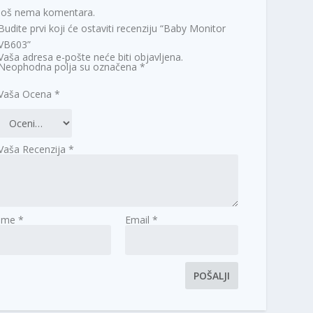
Još nema komentara.
Budite prvi koji će ostaviti recenziju “Baby Monitor
VB603”
Vaša adresa e-pošte neće biti objavljena.
Neophodna polja su označena
*
Vaša Ocena
*
Vaša Recenzija
*
Ime
*
Email
*