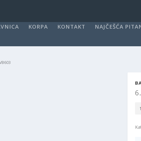
VNICA
KORPA
KONTAKT
NAJČEŠĆA PITA
 VB603
B
6
Ba
Mo
VB
Ka
kol