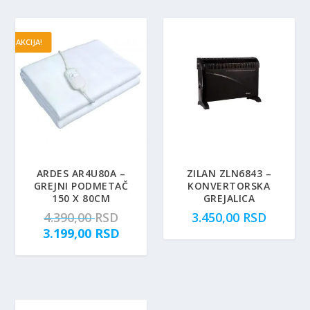
AKCIJA!
ARDES AR4U80A –
ZILAN ZLN6843 –
GREJNI PODMETAČ
KONVERTORSKA
150 X 80CM
GREJALICA
O
4.390,00
RSD
3.450,00
RSD
r
T
3.199,00
RSD
i
r
g
e
i
n
n
u