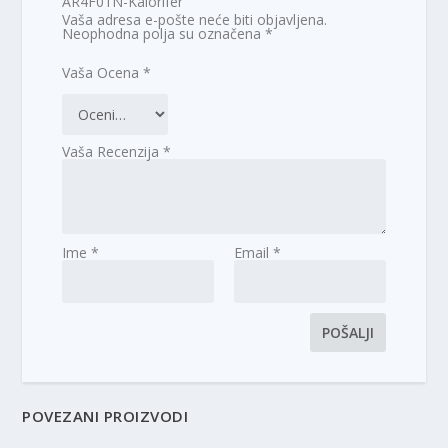
AR4F01N-Kalorifer”
Vaša adresa e-pošte neće biti objavljena.
Neophodna polja su označena
*
Vaša Ocena
*
Vaša Recenzija
*
Ime
*
Email
*
POVEZANI PROIZVODI