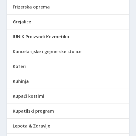
0
D
Frizerska oprema
0
.
Grejalice
R
S
IUNIK Proizvodi Kozmetika
D
.
Kancelarijske i gejmerske stolice
Koferi
Kuhinja
Kupaći kostimi
Kupatilski program
Lepota & Zdravlje