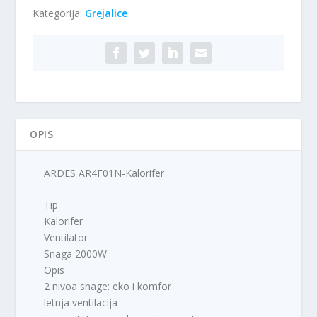
:
,
Kategorija:
Grejalice
količina
2
0
.
0
9
9
R
0
S
,
D
0
.
0
OPIS
R
ARDES AR4F01N-Kalorifer
S
D
Tip
.
Kalorifer
Ventilator
Snaga 2000W
Opis
2 nivoa snage: eko i komfor
letnja ventilacija