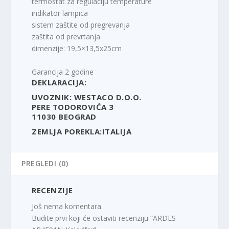
termostat za regulaciju temperature
indikator lampica
sistem zaštite od pregrevanja
zaštita od prevrtanja
dimenzije: 19,5×13,5x25cm
Garancija 2 godine
DEKLARACIJA:
UVOZNIK: WESTACO D.O.O.
PERE TODOROVIĆA 3
11030 BEOGRAD
ZEMLJA POREKLA:ITALIJA
PREGLEDI (0)
RECENZIJE
Još nema komentara.
Budite prvi koji će ostaviti recenziju “ARDES