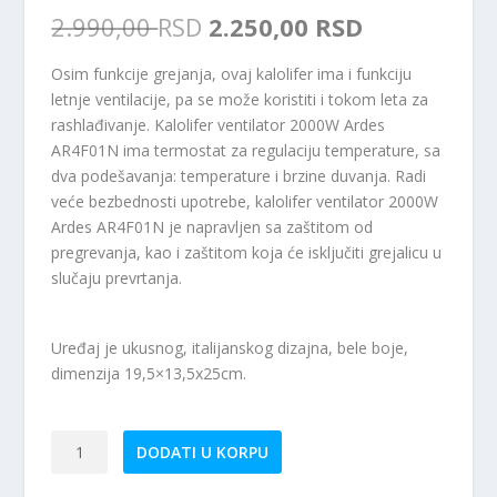
O
T
2.990,00
RSD
2.250,00
RSD
r
r
i
e
Osim funkcije grejanja, ovaj kalolifer ima i funkciju
g
n
letnje ventilacije, pa se može koristiti i tokom leta za
i
u
rashlađivanje. Kalolifer ventilator 2000W Ardes
n
t
AR4F01N ima termostat za regulaciju temperature, sa
a
n
dva podešavanja: temperature i brzine duvanja. Radi
l
a
veće bezbednosti upotrebe, kalolifer ventilator 2000W
n
c
Ardes AR4F01N je napravljen sa zaštitom od
a
e
pregrevanja, kao i zaštitom koja će isključiti grejalicu u
c
n
slučaju prevrtanja.
e
a
n
j
a
e
Uređaj je ukusnog, italijanskog dizajna, bele boje,
j
:
dimenzija 19,5×13,5x25cm.
e
2
b
.
i
2
ARDES
DODATI U KORPU
l
5
AR4F01N-
a
0
Kalorifer