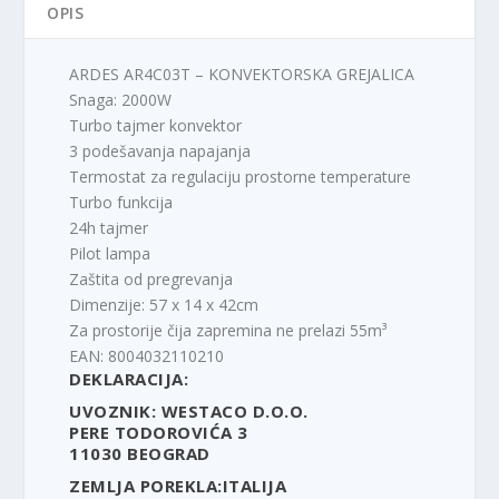
OPIS
ARDES AR4C03T – KONVEKTORSKA GREJALICA
Snaga: 2000W
Turbo tajmer konvektor
3 podešavanja napajanja
Termostat za regulaciju prostorne temperature
Turbo funkcija
24h tajmer
Pilot lampa
Zaštita od pregrevanja
Dimenzije: 57 x 14 x 42cm
Za prostorije čija zapremina ne prelazi 55m³
EAN: 8004032110210
DEKLARACIJA:
UVOZNIK: WESTACO D.O.O.
PERE TODOROVIĆA 3
11030 BEOGRAD
ZEMLJA POREKLA:ITALIJA