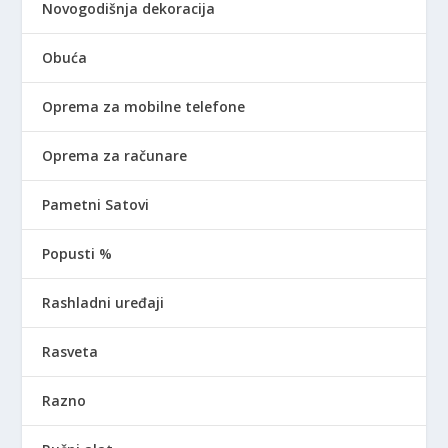
Novogodišnja dekoracija
Obuća
Oprema za mobilne telefone
Oprema za računare
Pametni Satovi
Popusti %
Rashladni uređaji
Rasveta
Razno