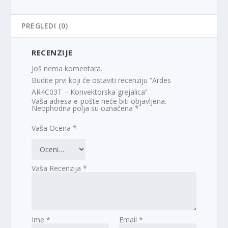
PREGLEDI (0)
RECENZIJE
Još nema komentara.
Budite prvi koji će ostaviti recenziju “Ardes
AR4C03T – Konvektorska grejalica”
Vaša adresa e-pošte neće biti objavljena.
Neophodna polja su označena
*
Vaša Ocena
*
Vaša Recenzija
*
Ime
*
Email
*