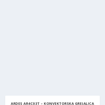
ARDES AR4C03T – KONVEKTORSKA GREJALICA