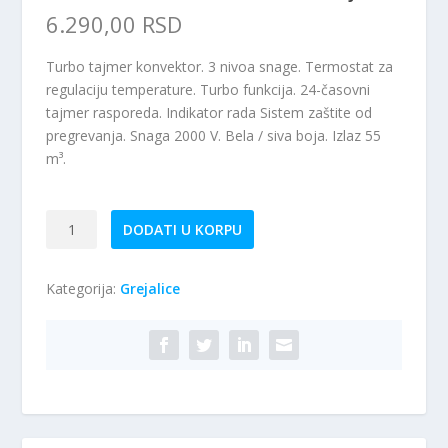
6.290,00
RSD
Turbo tajmer konvektor. 3 nivoa snage. Termostat za
regulaciju temperature. Turbo funkcija. 24-časovni
tajmer rasporeda. Indikator rada Sistem zaštite od
pregrevanja. Snaga 2000 V. Bela / siva boja. Izlaz 55
m³.
Ardes
DODATI U KORPU
AR4C03T
-
Kategorija:
Grejalice
Konvektorska
grejalica
količina