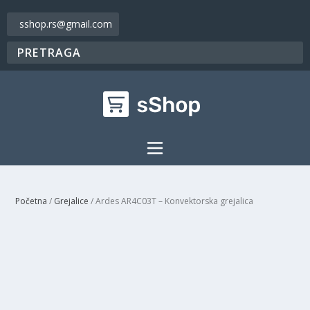
sshop.rs@gmail.com
Početna
/
Grejalice
/ Ardes AR4C03T – Konvektorska grejalica