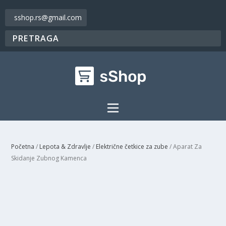
sshop.rs@gmail.com
Početna
/
Lepota & Zdravlje
/
Električne četkice za zube
/ Aparat Za
Skidanje Zubnog Kamenca