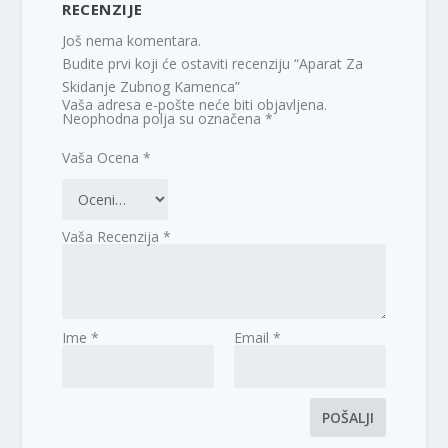
RECENZIJE
Još nema komentara.
Budite prvi koji će ostaviti recenziju “Aparat Za
Skidanje Zubnog Kamenca”
Vaša adresa e-pošte neće biti objavljena.
Neophodna polja su označena
*
Vaša Ocena
*
Vaša Recenzija
*
Ime
*
Email
*