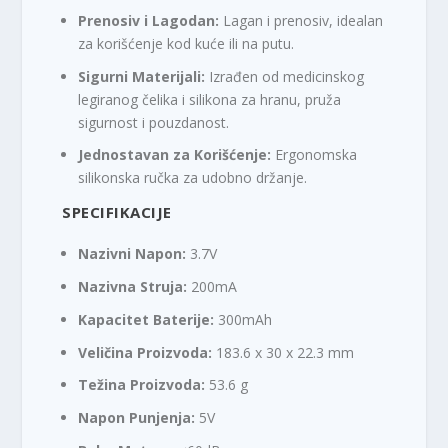
Prenosiv i Lagodan:
Lagan i prenosiv, idealan
za korišćenje kod kuće ili na putu.
Sigurni Materijali:
Izrađen od medicinskog
legiranog čelika i silikona za hranu, pruža
sigurnost i pouzdanost.
Jednostavan za Korišćenje:
Ergonomska
silikonska ručka za udobno držanje.
SPECIFIKACIJE
Nazivni Napon:
3.7V
Nazivna Struja:
200mA
Kapacitet Baterije:
300mAh
Veličina Proizvoda:
183.6 x 30 x 22.3 mm
Težina Proizvoda:
53.6 g
Napon Punjenja:
5V