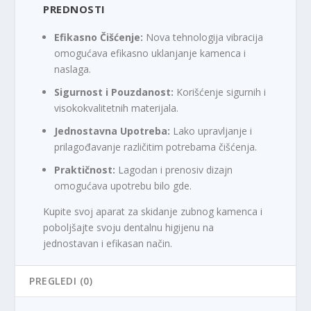
PREDNOSTI
Efikasno Čišćenje:
Nova tehnologija vibracija
omogućava efikasno uklanjanje kamenca i
naslaga.
Sigurnost i Pouzdanost:
Korišćenje sigurnih i
visokokvalitetnih materijala.
Jednostavna Upotreba:
Lako upravljanje i
prilagođavanje različitim potrebama čišćenja.
Praktičnost:
Lagodan i prenosiv dizajn
omogućava upotrebu bilo gde.
Kupite svoj aparat za skidanje zubnog kamenca i
poboljšajte svoju dentalnu higijenu na
jednostavan i efikasan način.
PREGLEDI (0)