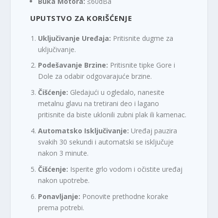
Buka Motora:
≤60dBa
UPUTSTVO ZA KORIŠĆENJE
Uključivanje Uređaja:
Pritisnite dugme za
uključivanje.
Podešavanje Brzine:
Pritisnite tipke Gore i
Dole za odabir odgovarajuće brzine.
Čišćenje:
Gledajući u ogledalo, nanesite
metalnu glavu na tretirani deo i lagano
pritisnite da biste uklonili zubni plak ili kamenac.
Automatsko Isključivanje:
Uređaj pauzira
svakih 30 sekundi i automatski se isključuje
nakon 3 minute.
Čišćenje:
Isperite grlo vodom i očistite uređaj
nakon upotrebe.
Ponavljanje:
Ponovite prethodne korake
prema potrebi.