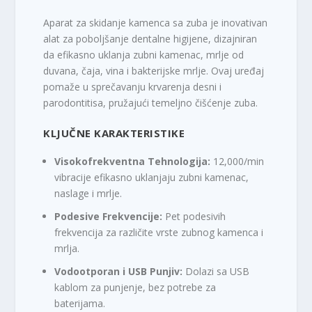
Aparat za skidanje kamenca sa zuba je inovativan
alat za poboljšanje dentalne higijene, dizajniran
da efikasno uklanja zubni kamenac, mrlje od
duvana, čaja, vina i bakterijske mrlje. Ovaj uređaj
pomaže u sprečavanju krvarenja desni i
parodontitisa, pružajući temeljno čišćenje zuba.
KLJUČNE KARAKTERISTIKE
Visokofrekventna Tehnologija:
12,000/min
vibracije efikasno uklanjaju zubni kamenac,
naslage i mrlje.
Podesive Frekvencije:
Pet podesivih
frekvencija za različite vrste zubnog kamenca i
mrlja.
Vodootporan i USB Punjiv:
Dolazi sa USB
kablom za punjenje, bez potrebe za
baterijama.