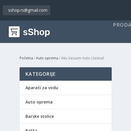
sshop.rs@gmail.com
PRODA
Početna
/
Auto oprema
/ Aku Vacuum Auto Usisivač
KATEGORIJE
Aparati za vodu
Auto oprema
Barske stolice
Bašta