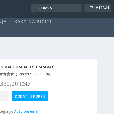
0 STAVKI
NJA
KAKO NARUČITI
KU VACUUM AUTO USISIVAČ
(
1
recenzija korisnika)
enjeno
.390,00
RSD
00
od 5
 osnovu
ene kupca
u
DODATI U KORPU
cuum
to
tegorija:
Auto oprema
sivač