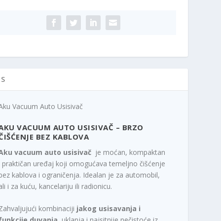
ičina
IS
Aku Vacuum Auto Usisivač
AKU VACUUM AUTO USISIVAČ – BRZO
ČIŠĆENJE BEZ KABLOVA
Aku vacuum auto usisivač
je moćan, kompaktan
i praktičan uređaj koji omogućava temeljno čišćenje
bez kablova i ograničenja. Idealan je za automobil,
ali i za kuću, kancelariju ili radionicu.
Zahvaljujući kombinaciji
jakog usisavanja i
funkcije duvanja
, uklanja i najsitnije nečistoće iz