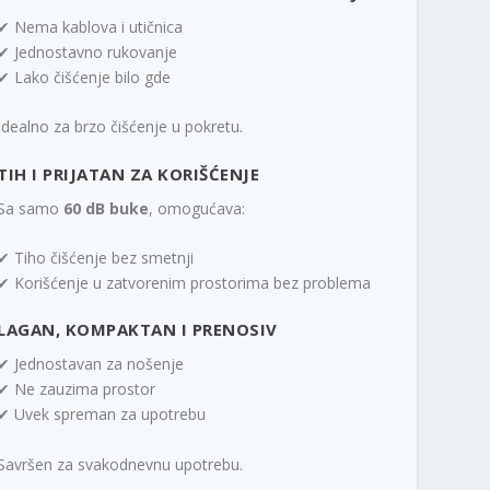
✔ Nema kablova i utičnica
✔ Jednostavno rukovanje
✔ Lako čišćenje bilo gde
Idealno za brzo čišćenje u pokretu.
TIH I PRIJATAN ZA KORIŠĆENJE
Sa samo
60 dB buke
, omogućava:
✔ Tiho čišćenje bez smetnji
✔ Korišćenje u zatvorenim prostorima bez problema
LAGAN, KOMPAKTAN I PRENOSIV
✔ Jednostavan za nošenje
✔ Ne zauzima prostor
✔ Uvek spreman za upotrebu
Savršen za svakodnevnu upotrebu.