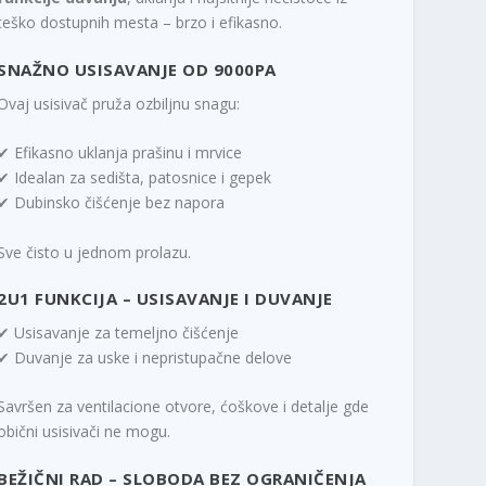
teško dostupnih mesta – brzo i efikasno.
SNAŽNO USISAVANJE OD 9000PA
Ovaj usisivač pruža ozbiljnu snagu:
✔ Efikasno uklanja prašinu i mrvice
✔ Idealan za sedišta, patosnice i gepek
✔ Dubinsko čišćenje bez napora
Sve čisto u jednom prolazu.
2U1 FUNKCIJA – USISAVANJE I DUVANJE
✔ Usisavanje za temeljno čišćenje
✔ Duvanje za uske i nepristupačne delove
Savršen za ventilacione otvore, ćoškove i detalje gde
obični usisivači ne mogu.
BEŽIČNI RAD – SLOBODA BEZ OGRANIČENJA