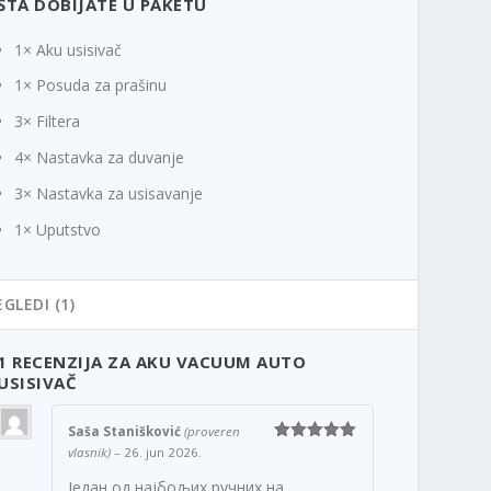
ŠTA DOBIJATE U PAKETU
1× Aku usisivač
1× Posuda za prašinu
3× Filtera
4× Nastavka za duvanje
3× Nastavka za usisavanje
1× Uputstvo
EGLEDI (1)
1 RECENZIJA ZA
AKU VACUUM AUTO
USISIVAČ
Saša Stanišković
(proveren
vlasnik)
–
26. jun 2026.
Ocenjeno
5
od 5
Један од најбољих ручних на