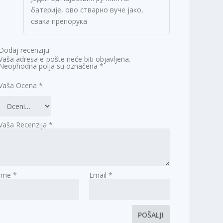
батерије, ово стварно вуче јако,
свака препорука
Dodaj recenziju
Vaša adresa e-pošte neće biti objavljena.
Neophodna polja su označena
*
Vaša Ocena
*
Vaša Recenzija
*
Ime
*
Email
*