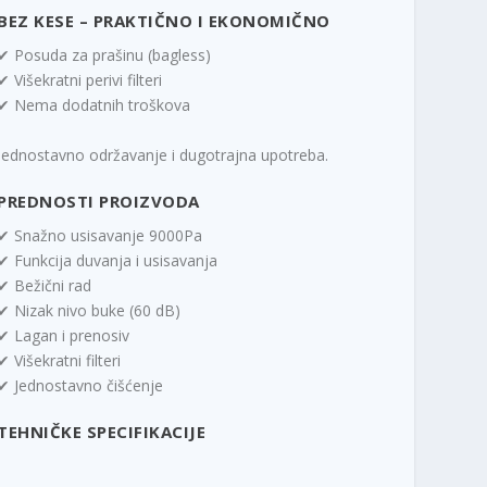
BEZ KESE – PRAKTIČNO I EKONOMIČNO
✔ Posuda za prašinu (bagless)
✔ Višekratni perivi filteri
✔ Nema dodatnih troškova
Jednostavno održavanje i dugotrajna upotreba.
PREDNOSTI PROIZVODA
✔ Snažno usisavanje 9000Pa
✔ Funkcija duvanja i usisavanja
✔ Bežični rad
✔ Nizak nivo buke (60 dB)
✔ Lagan i prenosiv
✔ Višekratni filteri
✔ Jednostavno čišćenje
TEHNIČKE SPECIFIKACIJE