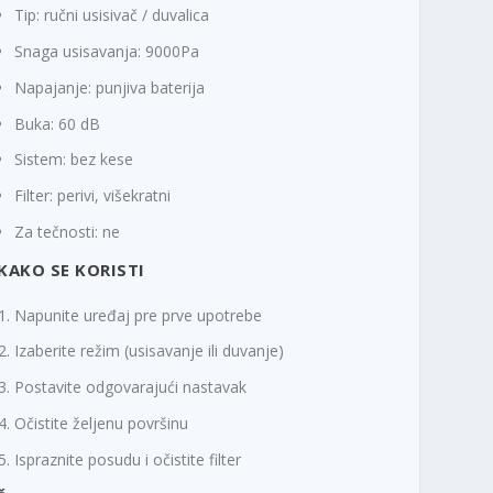
Tip: ručni usisivač / duvalica
Snaga usisavanja: 9000Pa
Napajanje: punjiva baterija
Buka: 60 dB
Sistem: bez kese
Filter: perivi, višekratni
Za tečnosti: ne
KAKO SE KORISTI
Napunite uređaj pre prve upotrebe
Izaberite režim (usisavanje ili duvanje)
Postavite odgovarajući nastavak
Očistite željenu površinu
Ispraznite posudu i očistite filter