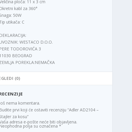
Veličina ploča: 11 x 3 cm
Okretni kabl za 360°
Snaga: 50W
Tip utikača: C
DEKLARACIJA:
UVOZNIK: WESTACO D.O.O.
PERE TODOROVIĆA 3
11030 BEOGRAD
ZEMLJA POREKLA:NEMAČKA
EGLEDI (0)
RECENZIJE
Još nema komentara.
Budite prvi koji će ostaviti recenziju “Adler AD2104 –
Stajler za kosu”
Vaša adresa e-pošte neće biti objavljena.
Neophodna polja su označena
*