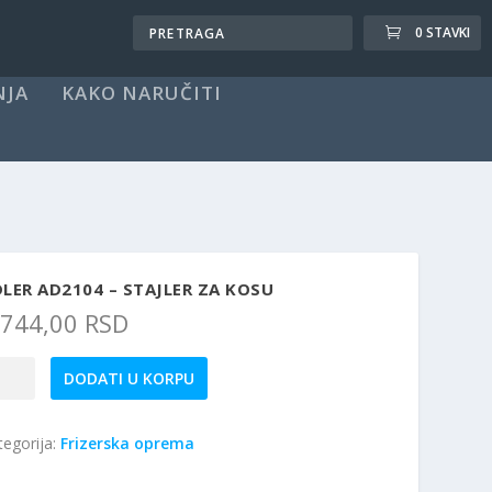
0 STAVKI
NJA
KAKO NARUČITI
LER AD2104 – STAJLER ZA KOSU
.744,00
RSD
ler
DODATI U KORPU
2104
tegorija:
Frizerska oprema
jler