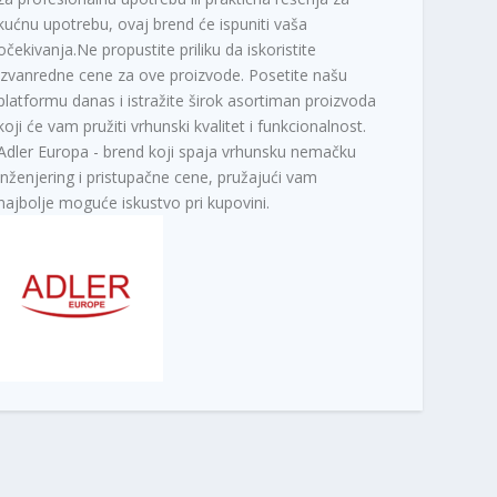
kućnu upotrebu, ovaj brend će ispuniti vaša
očekivanja.Ne propustite priliku da iskoristite
izvanredne cene za ove proizvode. Posetite našu
platformu danas i istražite širok asortiman proizvoda
koji će vam pružiti vrhunski kvalitet i funkcionalnost.
Adler Europa - brend koji spaja vrhunsku nemačku
inženjering i pristupačne cene, pružajući vam
najbolje moguće iskustvo pri kupovini.