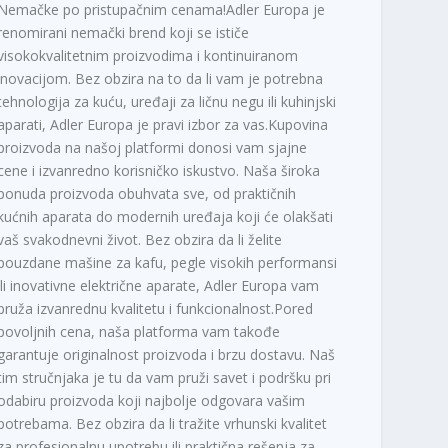
Nemačke po pristupačnim cenama!Adler Europa je
renomirani nemački brend koji se ističe
visokokvalitetnim proizvodima i kontinuiranom
inovacijom. Bez obzira na to da li vam je potrebna
tehnologija za kuću, uređaji za ličnu negu ili kuhinjski
aparati, Adler Europa je pravi izbor za vas.Kupovina
proizvoda na našoj platformi donosi vam sjajne
cene i izvanredno korisničko iskustvo. Naša široka
ponuda proizvoda obuhvata sve, od praktičnih
kućnih aparata do modernih uređaja koji će olakšati
vaš svakodnevni život. Bez obzira da li želite
pouzdane mašine za kafu, pegle visokih performansi
ili inovativne električne aparate, Adler Europa vam
pruža izvanrednu kvalitetu i funkcionalnost.Pored
povoljnih cena, naša platforma vam takođe
garantuje originalnost proizvoda i brzu dostavu. Naš
tim stručnjaka je tu da vam pruži savet i podršku pri
odabiru proizvoda koji najbolje odgovara vašim
potrebama. Bez obzira da li tražite vrhunski kvalitet
za profesionalnu upotrebu ili praktična rešenja za