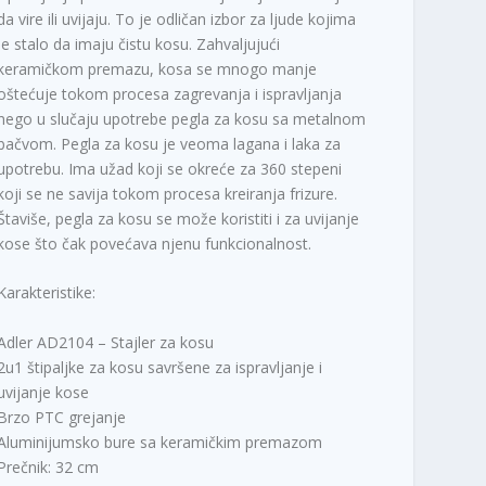
da vire ili uvijaju. To je odličan izbor za ljude kojima
je stalo da imaju čistu kosu. Zahvaljujući
keramičkom premazu, kosa se mnogo manje
oštećuje tokom procesa zagrevanja i ispravljanja
nego u slučaju upotrebe pegla za kosu sa metalnom
bačvom. Pegla za kosu je veoma lagana i laka za
upotrebu. Ima užad koji se okreće za 360 stepeni
koji se ne savija tokom procesa kreiranja frizure.
Štaviše, pegla za kosu se može koristiti i za uvijanje
kose što čak povećava njenu funkcionalnost.
Karakteristike:
Adler AD2104 – Stajler za kosu
2u1 štipaljke za kosu savršene za ispravljanje i
uvijanje kose
Brzo PTC grejanje
Aluminijumsko bure sa keramičkim premazom
Prečnik: 32 cm