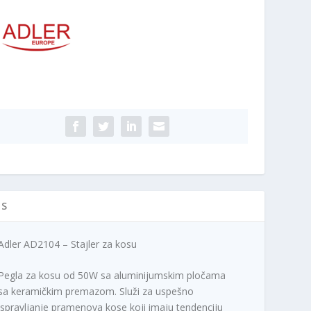
su
ičina
IS
Adler AD2104 – Stajler za kosu
Pegla za kosu od 50W sa aluminijumskim pločama
sa keramičkim premazom. Služi za uspešno
ispravljanje pramenova kose koji imaju tendenciju