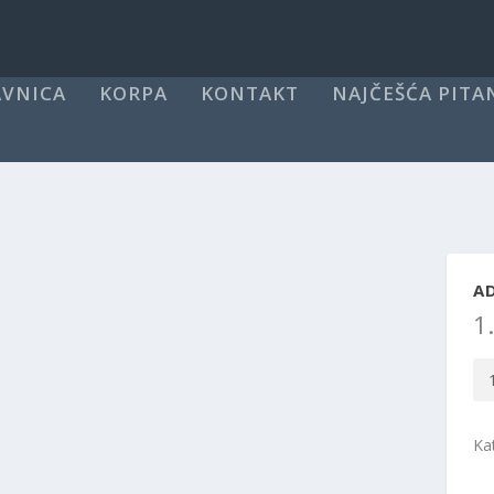
VNICA
KORPA
KONTAKT
NAJČEŠĆA PITA
AD
1
Ad
AD
-
Ka
Sta
za