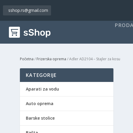
sshop.rs@gmail.com
PRODA
Početna
/
Frizerska oprema
/ Adler AD2104 – Stajler za kosu
KATEGORIJE
Aparati za vodu
Auto oprema
Barske stolice
Bašta