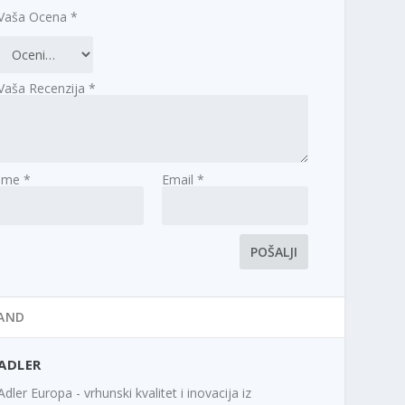
Vaša Ocena
*
Vaša Recenzija
*
Ime
*
Email
*
AND
ADLER
Adler Europa - vrhunski kvalitet i inovacija iz