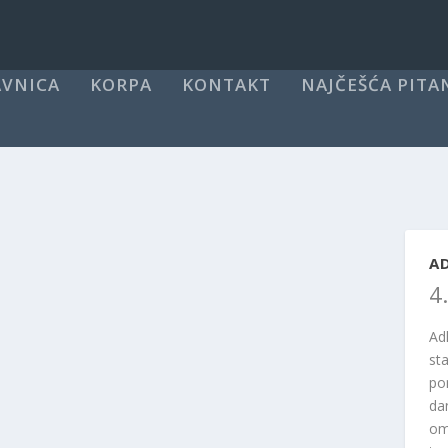
VNICA
KORPA
KONTAKT
NAJČEŠĆA PITA
A
4
Ad
st
po
da
om