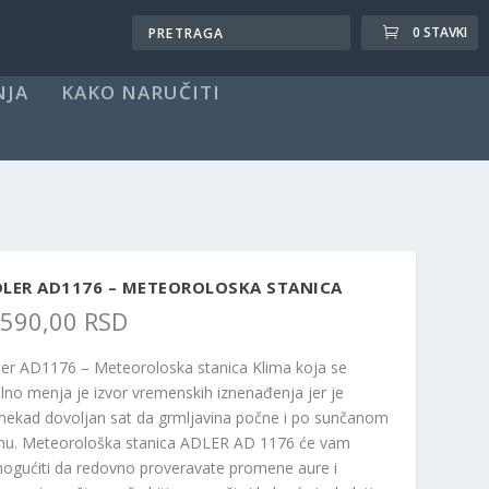
0 STAVKI
NJA
KAKO NARUČITI
DLER AD1176 – METEOROLOSKA STANICA
.590,00
RSD
ler AD1176 – Meteoroloska stanica Klima koja se
alno menja je izvor vremenskih iznenađenja jer je
nekad dovoljan sat da grmljavina počne i po sunčanom
nu. Meteorološka stanica ADLER AD 1176 će vam
ogućiti da redovno proveravate promene aure i