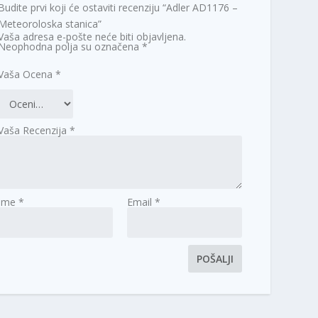
Budite prvi koji će ostaviti recenziju “Adler AD1176 –
Meteoroloska stanica”
Vaša adresa e-pošte neće biti objavljena.
Neophodna polja su označena
*
Vaša Ocena
*
Vaša Recenzija
*
Ime
*
Email
*