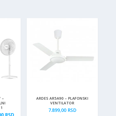
 –
ARDES AR5A90 – PLAFONSKI
LNI
VENTILATOR
 1
7.899,00
RSD
T
,00
RSD