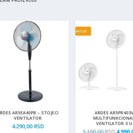
AKCIJA!
RDES AR5EA40PB – STOJECI
ARDES AR5PR403V
VENTILATOR
MULTIFUNKCIONA
VENTILATOR 3 U
4.290,00
RSD
O
5.190,00
RSD
4.990