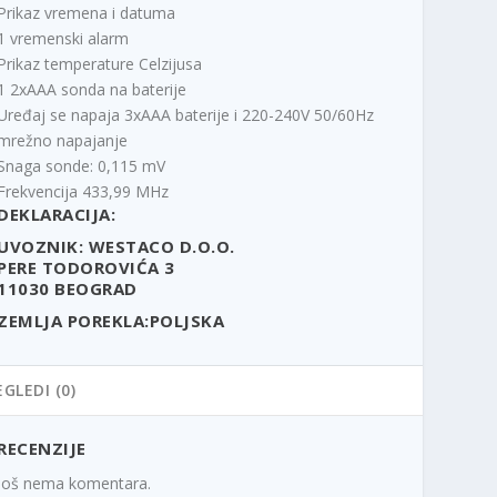
Prikaz vremena i datuma
1 vremenski alarm
Prikaz temperature Celzijusa
1 2xAAA sonda na baterije
Uređaj se napaja 3xAAA baterije i 220-240V 50/60Hz
mrežno napajanje
Snaga sonde: 0,115 mV
Frekvencija 433,99 MHz
DEKLARACIJA:
UVOZNIK: WESTACO D.O.O.
PERE TODOROVIĆA 3
11030 BEOGRAD
ZEMLJA POREKLA:POLJSKA
EGLEDI (0)
RECENZIJE
Još nema komentara.