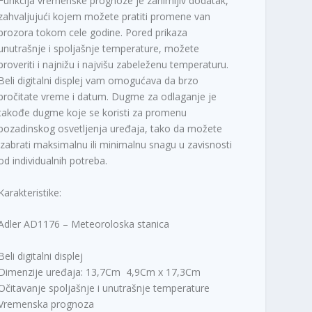
Funkcija vremenske prognoze je zanimljiv dodatak,
zahvaljujući kojem možete pratiti promene van
prozora tokom cele godine. Pored prikaza
unutrašnje i spoljašnje temperature, možete
proveriti i najnižu i najvišu zabeleženu temperaturu.
Beli digitalni displej vam omogućava da brzo
pročitate vreme i datum. Dugme za odlaganje je
takođe dugme koje se koristi za promenu
pozadinskog osvetljenja uređaja, tako da možete
izabrati maksimalnu ili minimalnu snagu u zavisnosti
od individualnih potreba.
Karakteristike:
Adler AD1176 – Meteoroloska stanica
Beli digitalni displej
Dimenzije uređaja: 13,7Cm 4,9Cm x 17,3Cm
Očitavanje spoljašnje i unutrašnje temperature
Vremenska prognoza