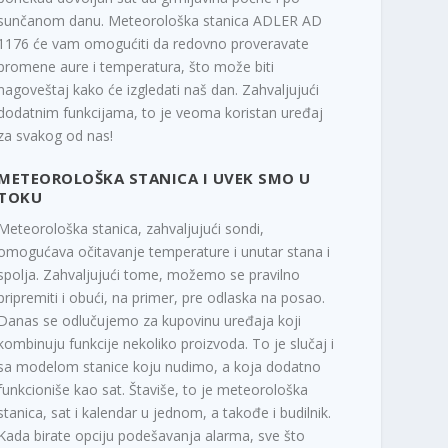
sunčanom danu. Meteorološka stanica ADLER AD
1176 će vam omogućiti da redovno proveravate
promene aure i temperatura, što može biti
nagoveštaj kako će izgledati naš dan. Zahvaljujući
dodatnim funkcijama, to je veoma koristan uređaj
za svakog od nas!
METEOROLOŠKA STANICA I UVEK SMO U
TOKU
Meteorološka stanica, zahvaljujući sondi,
omogućava očitavanje temperature i unutar stana i
spolja. Zahvaljujući tome, možemo se pravilno
pripremiti i obući, na primer, pre odlaska na posao.
Danas se odlučujemo za kupovinu uređaja koji
kombinuju funkcije nekoliko proizvoda. To je slučaj i
sa modelom stanice koju nudimo, a koja dodatno
funkcioniše kao sat. Štaviše, to je meteorološka
stanica, sat i kalendar u jednom, a takođe i budilnik.
Kada birate opciju podešavanja alarma, sve što