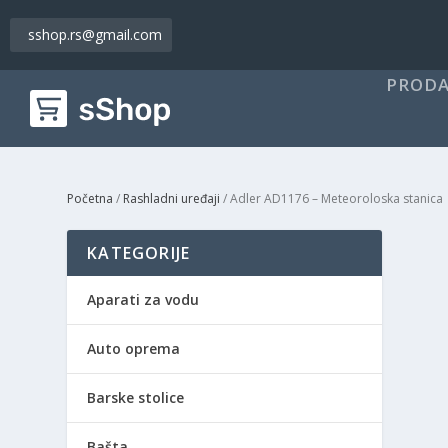
sshop.rs@gmail.com
PRODA
Početna
/
Rashladni uređaji
/ Adler AD1176 – Meteoroloska stanica
KATEGORIJE
Aparati za vodu
Auto oprema
Barske stolice
Bašta