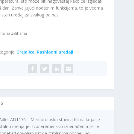
mperatura, što može biti nagoveštaj kako će izgledati
š dan. Zahvaljujući dodatnim funkcijama, to je veoma
ristan uređaj za svakog od nas!
ma na zalihama
tegorije:
Grejalice
,
Rashladni uređaji
IS
Adler AD1176 – Meteoroloska stanica Klima koja se
stalno menja je izvor vremenskih iznenađenja jer je
ponekad dovoljan sat da grmljavina počne i po