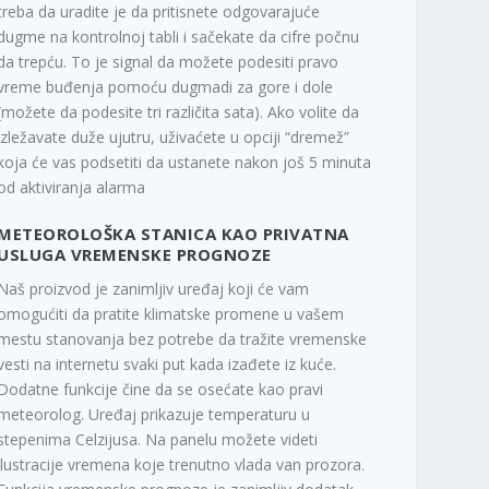
treba da uradite je da pritisnete odgovarajuće
dugme na kontrolnoj tabli i sačekate da cifre počnu
da trepću. To je signal da možete podesiti pravo
vreme buđenja pomoću dugmadi za gore i dole
(možete da podesite tri različita sata). Ako volite da
izležavate duže ujutru, uživaćete u opciji “dremež”
koja će vas podsetiti da ustanete nakon još 5 minuta
od aktiviranja alarma
METEOROLOŠKA STANICA KAO PRIVATNA
USLUGA VREMENSKE PROGNOZE
Naš proizvod je zanimljiv uređaj koji će vam
omogućiti da pratite klimatske promene u vašem
mestu stanovanja bez potrebe da tražite vremenske
vesti na internetu svaki put kada izađete iz kuće.
Dodatne funkcije čine da se osećate kao pravi
meteorolog. Uređaj prikazuje temperaturu u
stepenima Celzijusa. Na panelu možete videti
ilustracije vremena koje trenutno vlada van prozora.