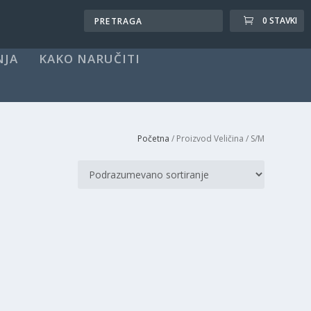
0 STAVKI
NJA
KAKO NARUČITI
Početna
/ Proizvod Veličina / S/M