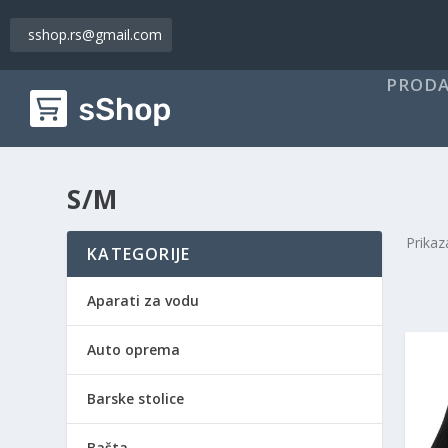
sshop.rs@gmail.com
PRODA
S/M
Prikaz
KATEGORIJE
Aparati za vodu
Auto oprema
Barske stolice
Bašta